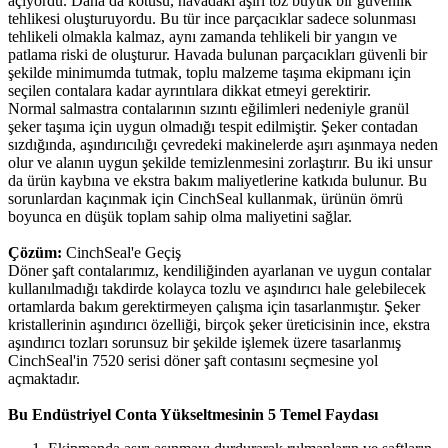
açıyordu. Daha da kötüsü, havadaki aşırı toz büyük bir güvenlik
tehlikesi oluşturuyordu. Bu tür ince parçacıklar sadece solunması
tehlikeli olmakla kalmaz, aynı zamanda tehlikeli bir yangın ve
patlama riski de oluşturur. Havada bulunan parçacıkları güvenli bir
şekilde minimumda tutmak, toplu malzeme taşıma ekipmanı için
seçilen contalara kadar ayrıntılara dikkat etmeyi gerektirir.
Normal salmastra contalarının sızıntı eğilimleri nedeniyle granül
şeker taşıma için uygun olmadığı tespit edilmiştir. Şeker contadan
sızdığında, aşındırıcılığı çevredeki makinelerde aşırı aşınmaya neden
olur ve alanın uygun şekilde temizlenmesini zorlaştırır. Bu iki unsur
da ürün kaybına ve ekstra bakım maliyetlerine katkıda bulunur. Bu
sorunlardan kaçınmak için CinchSeal kullanmak, ürünün ömrü
boyunca en düşük toplam sahip olma maliyetini sağlar.
Çözüm:
CinchSeal'e Geçiş
Döner şaft contalarımız, kendiliğinden ayarlanan ve uygun contalar
kullanılmadığı takdirde kolayca tozlu ve aşındırıcı hale gelebilecek
ortamlarda bakım gerektirmeyen çalışma için tasarlanmıştır. Şeker
kristallerinin aşındırıcı özelliği, birçok şeker üreticisinin ince, ekstra
aşındırıcı tozları sorunsuz bir şekilde işlemek üzere tasarlanmış
CinchSeal'in 7520 serisi döner şaft contasını seçmesine yol
açmaktadır.
Bu Endüstriyel Conta Yükseltmesinin 5 Temel Faydası