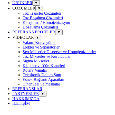
ÜRÜNLER
▼
ÇÖZÜMLER
▼
Toz Transfer Çözümleri
Toz Boşaltma Çözümleri
Karıştırma / Homojenizasyon
Dozajlama Çözümleri
REFERANS PROJELER
▼
VİDEOLAR
▼
Vakum Konveyörler
Elekler ve Separatörler
Sıvı Mikserler Disperser ve Homojenizatörler
Toz Mikserler ve Kurutucular
Sigma Mikserler
Klapeler ve Yön Klapeleri
Rotary Vanalar
Teleskopik Dolum Şutu
Esnek Bağlantı Aparatları
CinchSeal Salmastralar
REFERANSLAR
PARTNERLER
▼
HAKKIMIZDA
İLETİŞİM