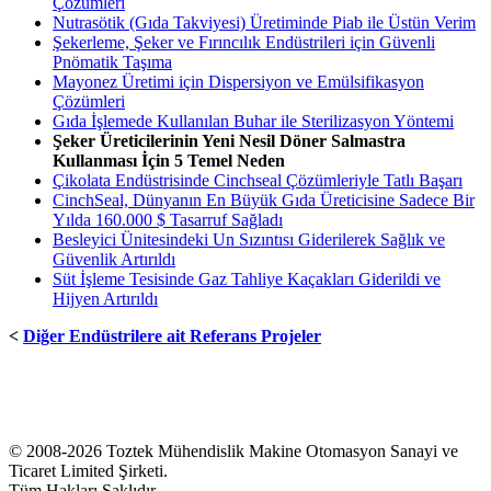
Çözümleri
Nutrasötik (Gıda Takviyesi) Üretiminde Piab ile Üstün Verim
Şekerleme, Şeker ve Fırıncılık Endüstrileri için Güvenli
Pnömatik Taşıma
Mayonez Üretimi için Dispersiyon ve Emülsifikasyon
Çözümleri
Gıda İşlemede Kullanılan Buhar ile Sterilizasyon Yöntemi
Şeker Üreticilerinin Yeni Nesil Döner Salmastra
Kullanması İçin 5 Temel Neden
Çikolata Endüstrisinde Cinchseal Çözümleriyle Tatlı Başarı
CinchSeal, Dünyanın En Büyük Gıda Üreticisine Sadece Bir
Yılda 160.000 $ Tasarruf Sağladı
Besleyici Ünitesindeki Un Sızıntısı Giderilerek Sağlık ve
Güvenlik Artırıldı
Süt İşleme Tesisinde Gaz Tahliye Kaçakları Giderildi ve
Hijyen Artırıldı
<
Diğer Endüstrilere ait Referans Projeler
© 2008-2026 Toztek Mühendislik Makine Otomasyon Sanayi ve
Ticaret Limited Şirketi.
Tüm Hakları Saklıdır.