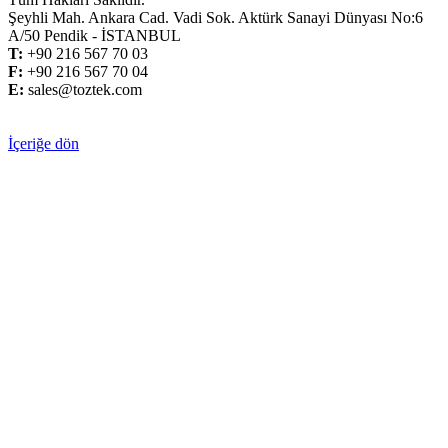
Şeyhli Mah. Ankara Cad. Vadi Sok. Aktürk Sanayi Dünyası No:6
A/50 Pendik - İSTANBUL
T:
+
90 216 567 70 03
F:
+
90 216 567 70 04
E:
sales@toztek.com
İçeriğe dön