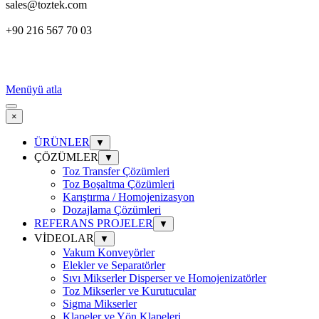
sales@toztek.com
+90 216 567 70 03
Menüyü atla
×
ÜRÜNLER
▼
ÇÖZÜMLER
▼
Toz Transfer Çözümleri
Toz Boşaltma Çözümleri
Karıştırma / Homojenizasyon
Dozajlama Çözümleri
REFERANS PROJELER
▼
VİDEOLAR
▼
Vakum Konveyörler
Elekler ve Separatörler
Sıvı Mikserler Disperser ve Homojenizatörler
Toz Mikserler ve Kurutucular
Sigma Mikserler
Klapeler ve Yön Klapeleri