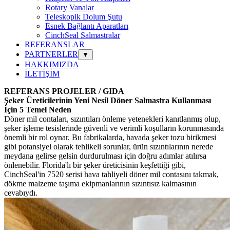
Rotary Vanalar
Teleskopik Dolum Şutu
Esnek Bağlantı Aparatları
CinchSeal Salmastralar
REFERANSLAR
PARTNERLER
▼
HAKKIMIZDA
İLETİŞİM
REFERANS PROJELER / GIDA
Şeker Üreticilerinin Yeni Nesil Döner Salmastra Kullanması
İçin 5 Temel Neden
Döner mil contaları, sızıntıları önleme yetenekleri kanıtlanmış olup,
şeker işleme tesislerinde güvenli ve verimli koşulların korunmasında
önemli bir rol oynar. Bu fabrikalarda, havada şeker tozu birikmesi
gibi potansiyel olarak tehlikeli sorunlar, ürün sızıntılarının nerede
meydana gelirse gelsin durdurulması için doğru adımlar atılırsa
önlenebilir. Florida'lı bir şeker üreticisinin keşfettiği gibi,
CinchSeal'in 7520 serisi hava tahliyeli döner mil contasını takmak,
dökme malzeme taşıma ekipmanlarının sızıntısız kalmasının
cevabıydı.