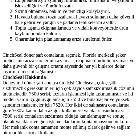
Ekipmanda aşırı aşınmayı durdurarak rulmanların ve şaftların
işlevselliğini ve ömrünü uzatır.
Sızıntı olmaması, bakım ve temizliği kolaylaştırır.
Havada bulunan tozu azaltarak havayı solumayı daha güvenli
hale getirir ve yangın ve patlama tehlikelerini azaltır.
Toplu taşıma ekipmanlarında ve vidalı konveyörlerde ürün
kaybını ortadan kaldırır.
Onarımlar için planlanmamış arıza sürelerini önler.
CinchSeal döner şaft contalarını seçmek, Florida merkezli şeker
üreticisinin arıza sürelerinin azalması, ekipman ömrünün uzaması ve
daha güvenli bir çalışma ortamı sayesinde her yıl binlerce dolar
tasarruf etmesini sağlamıştır.
CinchSeal Hakkında
Deneyimli döner şaft contası üreticisi Cinchseal, çok çeşitli
sızdırmazlık gereksinimleri için çok sayıda şaft sızdırmazlık çözümü
üretmektedir. 7500 serisi, tozların işlenmesi için tasarlanmıştır ve iki
modeli vardır: çoğu uygulama için 7550 ve bulamaçlar ve yüksek
aşındırıcı malzemeler için 7520. Her ikisi de salmastra contalarına
göre %30'a kadar daha az güç kullanır ve yatakları aşındırmaz.
7500 serisi contaların sızdırmaz olduğu kanıtlanmıştır ve sonuç
olarak yatakları ve gıda işleme alanlarını kontaminasyondan korur.
Her mekanik conta tamamen monte edilmiş olarak gelir ve sağlam
bir modüler format kullanır.