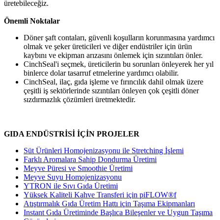
üretebileceğiz.
Önemli Noktalar
Döner şaft contaları, güvenli koşulların korunmasına yardımcı
olmak ve şeker üreticileri ve diğer endüstriler için ürün
kaybını ve ekipman arızasını önlemek için sızıntıları önler.
CinchSeal'i seçmek, üreticilerin bu sorunları önleyerek her yıl
binlerce dolar tasarruf etmelerine yardımcı olabilir.
CinchSeal, ilaç, gıda işleme ve fırıncılık dahil olmak üzere
çeşitli iş sektörlerinde sızıntıları önleyen çok çeşitli döner
sızdırmazlık çözümleri üretmektedir.
GIDA ENDÜSTRİSİ İÇİN PROJELER
Süt Ürünleri Homojenizasyonu ile Stretching İşlemi
Farklı Aromalara Sahip Dondurma Üretimi
Meyve Püresi ve Smoothie Üretimi
Meyve Suyu Homojenizasyonu
YTRON ile Sıvı Gıda Üretimi
Yüksek Kaliteli Kahve Transferi için piFLOW®f
Atıştırmalık Gıda Üretim Hattı için Taşıma Ekipmanları
Instant Gıda Üretiminde Başlıca Bileşenler ve Uygun Taşıma