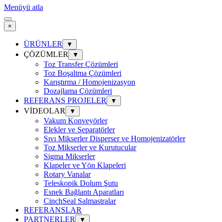
Menüyü atla
×
ÜRÜNLER
▼
ÇÖZÜMLER
▼
Toz Transfer Çözümleri
Toz Boşaltma Çözümleri
Karıştırma / Homojenizasyon
Dozajlama Çözümleri
REFERANS PROJELER
▼
VİDEOLAR
▼
Vakum Konveyörler
Elekler ve Separatörler
Sıvı Mikserler Disperser ve Homojenizatörler
Toz Mikserler ve Kurutucular
Sigma Mikserler
Klapeler ve Yön Klapeleri
Rotary Vanalar
Teleskopik Dolum Şutu
Esnek Bağlantı Aparatları
CinchSeal Salmastralar
REFERANSLAR
PARTNERLER
▼