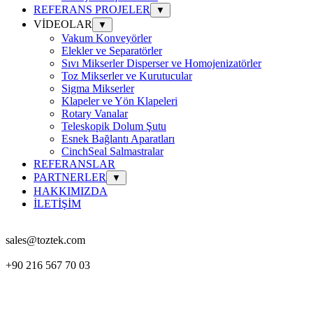
REFERANS PROJELER
▼
VİDEOLAR
▼
Vakum Konveyörler
Elekler ve Separatörler
Sıvı Mikserler Disperser ve Homojenizatörler
Toz Mikserler ve Kurutucular
Sigma Mikserler
Klapeler ve Yön Klapeleri
Rotary Vanalar
Teleskopik Dolum Şutu
Esnek Bağlantı Aparatları
CinchSeal Salmastralar
REFERANSLAR
PARTNERLER
▼
HAKKIMIZDA
İLETİŞİM
sales@toztek.com
+90 216 567 70 03