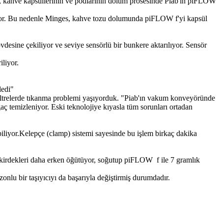
s, kahve kapsüllerinin ve podlarının dolum prosesinde Piab'ın piFLOW
kiyor. Bu nedenle Minges, kahve tozu dolumunda piFLOW f'yi kapsül
esine çekiliyor ve seviye sensörlü bir bunkere aktarılıyor. Sensör
iliyor.
ledi"
k filtrelerde tıkanma problemi yaşıyorduk. "Piab'ın vakum konveyöründe
aç temizleniyor. Eski teknolojiye kıyasla tüm sorunları ortadan
iliyor.Kelepçe (clamp) sistemi sayesinde bu işlem birkaç dakika
ekirdekleri daha erken öğütüyor, soğutup piFLOW f ile 7 gramlık
lu bir taşıyıcıyı da başarıyla değiştirmiş durumdadır.