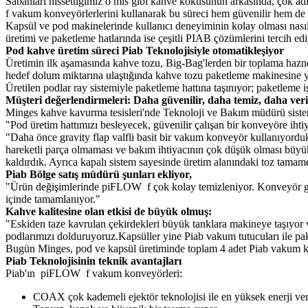
Sabahları hissettiğimiz o mis gibi kahve kokusunun arkasında, çok a
f vakum konveyörlerlerini kullanarak bu süreci hem güvenilir hem de s
Kapsül ve pod makinelerinde kullanıcı deneyiminin kolay olması nas
üretimi ve paketleme hatlarında ise çeşitli PIAB çözümlerini tercih edi
Pod kahve üretim süreci Piab Teknolojisiyle otomatikleşiyor
Üretimin ilk aşamasında kahve tozu, Big-Bag'lerden bir toplama hazne
hedef dolum miktarına ulaştığında kahve tozu paketleme makinesine yö
Üretilen podlar ray sistemiyle paketleme hattına taşınıyor; paketleme iş
Müşteri değerlendirmeleri: Daha güvenilir, daha temiz, daha ver
Minges kahve kavurma tesisleri'nde Teknoloji ve Bakım müdürü sistem
"Pod üretim hattımızı besleyecek, güvenilir çalışan bir konveyöre ihti
"Daha önce gravity flap valfli basit bir vakum konveyör kullanıyorduk
hareketli parça olmaması ve bakım ihtiyacının çok düşük olması büyük a
kaldırdık. Ayrıca kapalı sistem sayesinde üretim alanındaki toz tamamen
Piab Bölge satış müdürü şunları ekliyor,
"Ürün değişimlerinde piFLOW f çok kolay temizleniyor. Konveyör gövde
içinde tamamlanıyor."
Kahve kalitesine olan etkisi de büyük olmuş:
"Eskiden taze kavrulan çekirdekleri büyük tanklara makineye taşıyor
podlarımızı dolduruyoruz.Kapsüller yine Piab vakum tutucuları ile pak
Bugün Minges, pod ve kapsül üretiminde toplam 4 adet Piab vakum konv
Piab Teknolojisinin teknik avantajları
Piab'ın piFLOW f vakum konveyörleri:
COAX çok kademeli ejektör teknolojisi ile en yüksek enerji veri