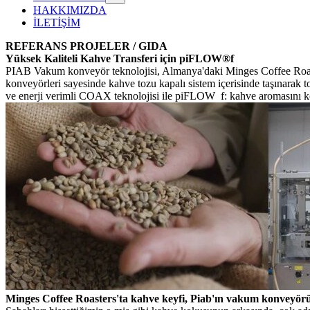
HAKKIMIZDA
İLETİŞİM
REFERANS PROJELER / GIDA
Yüksek Kaliteli Kahve Transferi için piFLOW®f
PIAB Vakum konveyör teknolojisi, Almanya'daki Minges Coffee Roaste
konveyörleri sayesinde kahve tozu kapalı sistem içerisinde taşınarak 
ve enerji verimli COAX teknolojisi ile piFLOW f: kahve aromasını korur
Minges Coffee Roasters'ta kahve keyfi, Piab'ın vakum konveyörü 