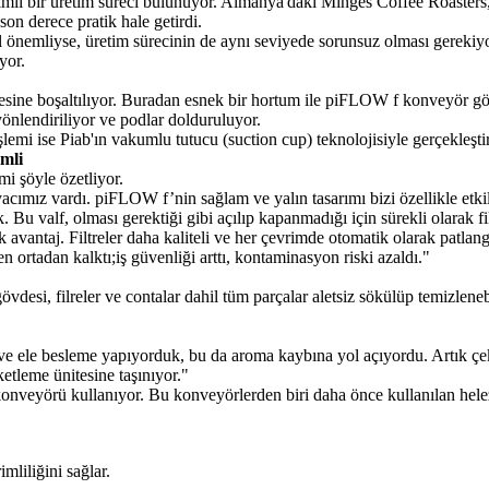
dımlı bir üretim süreci bulunuyor. Almanya'daki Minges Coffee Roaster
on derece pratik hale getirdi.
ıl önemliyse, üretim sürecinin de aynı seviyede sorunsuz olması gere
yor.
sine boşaltılıyor. Buradan esnek bir hortum ile piFLOW f konveyör gövd
nlendiriliyor ve podlar dolduruluyor.
lemi ise Piab'ın vakumlu tutucu (suction cup) teknolojisiyle gerçekleştir
imli
i şöyle özetliyor.
yacımız vardı. piFLOW f’nin sağlam ve yalın tasarımı bizi özellikle etki
. Bu valf, olması gerektiği gibi açılıp kapanmadığı için sürekli olara
vantaj. Filtreler daha kaliteli ve her çevrimde otomatik olarak patlang
 ortadan kalktı;iş güvenliği arttı, kontaminasyon riski azaldı."
si, filreler ve contalar dahil tüm parçalar aletsiz sökülüp temizleneb
 ve ele besleme yapıyorduk, bu da aroma kaybına yol açıyordu. Artık ç
etleme ünitesine taşınıyor."
eyörü kullanıyor. Bu konveyörlerden biri daha önce kullanılan helezon
mliliğini sağlar.