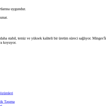
tlarına uygundur.
sunar.
ha stabil, temiz ve yüksek kaliteli bir üretim süreci sağlıyor. Minges
ya koyuyor.
Çözümleri
tik Taşıma
ri