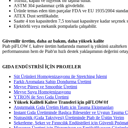
Tozsuz, kapalı ve hijyenik bir taşıma sunar.
ASTM 304 paslanmaz çelik gövdelidir.
Ürünle temas eden tüm parçalar FDA ve EU 1935/2004 standar
ATEX Dust sertifikalıdır.
Saatte 4 ton kapasiteden 7,5 ton/saat kapasiteye kadar seçenek 
Ejektörlü veya mekanik pompalarla çalışabilir.
Güvenilir üretim, daha az bakım, daha yüksek kalite
Piab piFLOW f, kahve üretim hatlarında manuel iş yükünü azaltırken da
performansının hem de Piab'ın hızlı destek yaklaşımının değerini orta
GIDA ENDÜSTRİSİ İÇİN PROJELER
Süt Ürünleri Homojenizasyonu ile Stretching İşlemi
Farklı Aromalara Sahip Dondurma Üretimi
Meyve Püresi ve Smoothie Üretimi
Meyve Suyu Homojenizasyonu
YTRON ile Sıvı Gıda Üretimi
Yüksek Kaliteli Kahve Transferi için piFLOW®f
Atıştırmalık Gıda Üretim Hattı için Taşıma Ekipmanları
Instant Gıda Üretiminde Başlıca Bileşenler ve Uygun Taşıma 
Nutrasötik (Gıda Takviyesi) Üretiminde Piab ile Üstün Verim
Şekerleme, Şeker ve Fırıncılık Endüstrileri için Güvenli Pnöma
Mayonez Üretimi için Dispersiyon ve Emülsifikasyon Çözümle