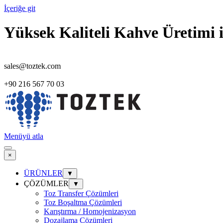
İçeriğe git
Yüksek Kaliteli Kahve Üretimi
sales@toztek.com
+90 216 567 70 03
Menüyü atla
×
ÜRÜNLER
▼
ÇÖZÜMLER
▼
Toz Transfer Çözümleri
Toz Boşaltma Çözümleri
Karıştırma / Homojenizasyon
Dozajlama Çözümleri