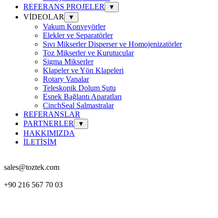
REFERANS PROJELER
▼
VİDEOLAR
▼
Vakum Konveyörler
Elekler ve Separatörler
Sıvı Mikserler Disperser ve Homojenizatörler
Toz Mikserler ve Kurutucular
Sigma Mikserler
Klapeler ve Yön Klapeleri
Rotary Vanalar
Teleskopik Dolum Şutu
Esnek Bağlantı Aparatları
CinchSeal Salmastralar
REFERANSLAR
PARTNERLER
▼
HAKKIMIZDA
İLETİŞİM
sales@toztek.com
+90 216 567 70 03