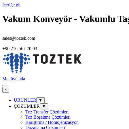
İçeriğe git
Vakum Konveyör - Vakumlu Taşı
sales@toztek.com
+90 216 567 70 03
Menüyü atla
×
ÜRÜNLER
▼
ÇÖZÜMLER
▼
Toz Transfer Çözümleri
Toz Boşaltma Çözümleri
Karıştırma / Homojenizasyon
Dozajlama Çözümleri