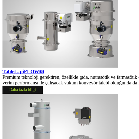
Tablet - piFLOW®t
Premium teknoloji gerektiren, özellikle gıda, nutrasötik ve farmasötik
verim performansı ile çalışacak vakum konveyör talebi olduğunda da k
Daha fazla bilgi