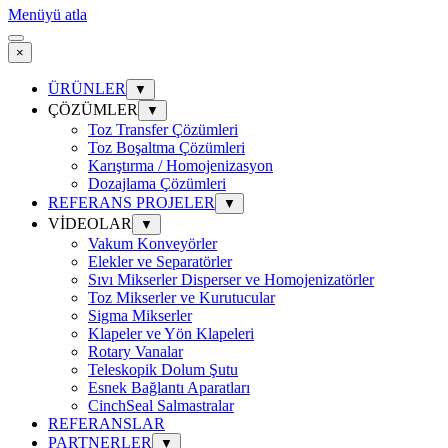
Menüyü atla
×
ÜRÜNLER
▼
ÇÖZÜMLER
▼
Toz Transfer Çözümleri
Toz Boşaltma Çözümleri
Karıştırma / Homojenizasyon
Dozajlama Çözümleri
REFERANS PROJELER
▼
VİDEOLAR
▼
Vakum Konveyörler
Elekler ve Separatörler
Sıvı Mikserler Disperser ve Homojenizatörler
Toz Mikserler ve Kurutucular
Sigma Mikserler
Klapeler ve Yön Klapeleri
Rotary Vanalar
Teleskopik Dolum Şutu
Esnek Bağlantı Aparatları
CinchSeal Salmastralar
REFERANSLAR
PARTNERLER
▼