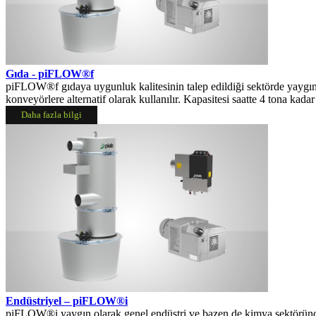
Gıda - piFLOW®f
piFLOW®f gıdaya uygunluk kalitesinin talep edildiği sektörde yaygı
konveyörlere alternatif olarak kullanılır. Kapasitesi saatte 4 tona kadar
Daha fazla bilgi
Endüstriyel
– piFLOW®i
piFLOW®i yaygın olarak genel endüstri ve bazen de kimya sektöründe 