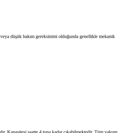
a veya düşük bakım gereksinimi olduğunda genellikle mekanik
ır. Kapasitesi saatte 4 tona kadar çıkabilmektedir. Tüm vakum