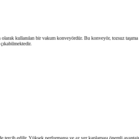
n olarak kullanılan bir vakum konveyördür. Bu konveyör, tozsuz taşım
 çıkabilmektedir.
tercih edilir. Yüksek performansı ve az yer kaplaması önemli avantajıd