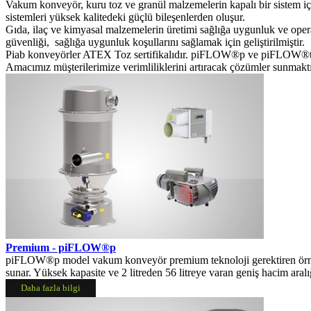
Vakum konveyör, kuru toz ve granül malzemelerin kapalı bir sistem iç
sistemleri yüksek kalitedeki güçlü bileşenlerden oluşur.
Gıda, ilaç ve kimyasal malzemelerin üretimi sağlığa uygunluk ve oper
güvenliği, sağlığa uygunluk koşullarını sağlamak için geliştirilmiştir.
Piab konveyörler ATEX Toz sertifikalıdır. piFLOW®p ve piFLOW®t, A
Amacımız müşterilerimize verimliliklerini artıracak çözümler sunmaktı
Premium - piFLOW®p
piFLOW®p model vakum konveyör premium teknoloji gerektiren örneğin 
sunar. Yüksek kapasite ve 2 litreden 56 litreye varan geniş hacim aralığ
Daha fazla bilgi