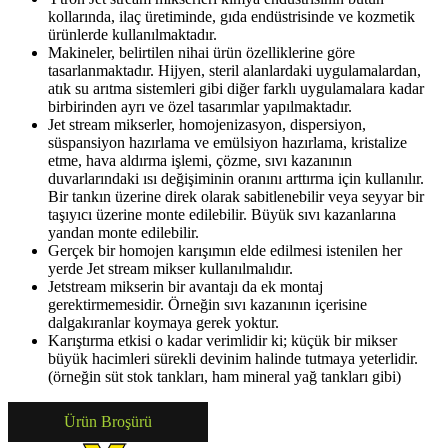
kollarında, ilaç üretiminde, gıda endüstrisinde ve kozmetik
ürünlerde kullanılmaktadır.
Makineler, belirtilen nihai ürün özelliklerine göre
tasarlanmaktadır. Hijyen, steril alanlardaki uygulamalardan,
atık su arıtma sistemleri gibi diğer farklı uygulamalara kadar
birbirinden ayrı ve özel tasarımlar yapılmaktadır.
Jet stream mikserler, homojenizasyon, dispersiyon,
süspansiyon hazırlama ve emülsiyon hazırlama, kristalize
etme, hava aldırma işlemi, çözme, sıvı kazanının
duvarlarındaki ısı değişiminin oranını arttırma için kullanılır.
Bir tankın üzerine direk olarak sabitlenebilir veya seyyar bir
taşıyıcı üzerine monte edilebilir. Büyük sıvı kazanlarına
yandan monte edilebilir.
Gerçek bir homojen karışımın elde edilmesi istenilen her
yerde Jet stream mikser kullanılmalıdır.
Jetstream mikserin bir avantajı da ek montaj
gerektirmemesidir. Örneğin sıvı kazanının içerisine
dalgakıranlar koymaya gerek yoktur.
Karıştırma etkisi o kadar verimlidir ki; küçük bir mikser
büyük hacimleri sürekli devinim halinde tutmaya yeterlidir.
(örneğin süt stok tankları, ham mineral yağ tankları gibi)
Ürün Broşürü