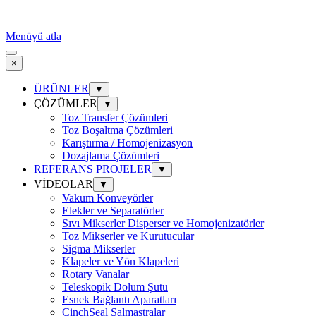
Menüyü atla
×
ÜRÜNLER
▼
ÇÖZÜMLER
▼
Toz Transfer Çözümleri
Toz Boşaltma Çözümleri
Karıştırma / Homojenizasyon
Dozajlama Çözümleri
REFERANS PROJELER
▼
VİDEOLAR
▼
Vakum Konveyörler
Elekler ve Separatörler
Sıvı Mikserler Disperser ve Homojenizatörler
Toz Mikserler ve Kurutucular
Sigma Mikserler
Klapeler ve Yön Klapeleri
Rotary Vanalar
Teleskopik Dolum Şutu
Esnek Bağlantı Aparatları
CinchSeal Salmastralar