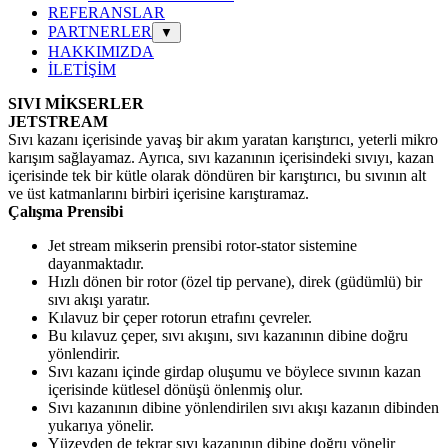
REFERANSLAR
PARTNERLER
▼
HAKKIMIZDA
İLETİŞİM
SIVI MİKSERLER
JETSTREAM
Sıvı kazanı içerisinde yavaş bir akım yaratan karıştırıcı, yeterli mikro
karışım sağlayamaz. Ayrıca, sıvı kazanının içerisindeki sıvıyı, kazan
içerisinde tek bir kütle olarak döndüren bir karıştırıcı, bu sıvının alt
ve üst katmanlarını birbiri içerisine karıştıramaz.
Çalışma Prensibi
Jet stream mikserin prensibi rotor-stator sistemine
dayanmaktadır.
Hızlı dönen bir rotor (özel tip pervane), direk (güdümlü) bir
sıvı akışı yaratır.
Kılavuz bir çeper rotorun etrafını çevreler.
Bu kılavuz çeper, sıvı akışını, sıvı kazanının dibine doğru
yönlendirir.
Sıvı kazanı içinde girdap oluşumu ve böylece sıvının kazan
içerisinde kütlesel dönüşü önlenmiş olur.
Sıvı kazanının dibine yönlendirilen sıvı akışı kazanın dibinden
yukarıya yönelir.
Yüzeyden de tekrar sıvı kazanının dibine doğru yönelir