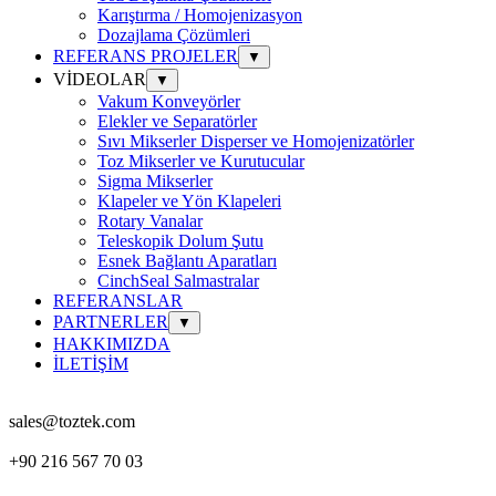
Karıştırma / Homojenizasyon
Dozajlama Çözümleri
REFERANS PROJELER
▼
VİDEOLAR
▼
Vakum Konveyörler
Elekler ve Separatörler
Sıvı Mikserler Disperser ve Homojenizatörler
Toz Mikserler ve Kurutucular
Sigma Mikserler
Klapeler ve Yön Klapeleri
Rotary Vanalar
Teleskopik Dolum Şutu
Esnek Bağlantı Aparatları
CinchSeal Salmastralar
REFERANSLAR
PARTNERLER
▼
HAKKIMIZDA
İLETİŞİM
sales@toztek.com
+90 216 567 70 03