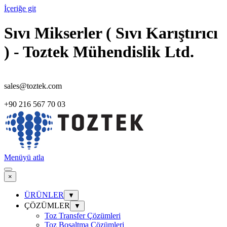
İçeriğe git
Sıvı Mikserler ( Sıvı Karıştırıcı
) - Toztek Mühendislik Ltd.
sales@toztek.com
+90 216 567 70 03
Menüyü atla
×
ÜRÜNLER
▼
ÇÖZÜMLER
▼
Toz Transfer Çözümleri
Toz Boşaltma Çözümleri