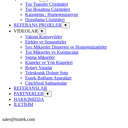
Toz Transfer Çözümleri
Toz Boşaltma Çözümleri
Karıştırma / Homojenizasyon
Dozajlama Çözümleri
REFERANS PROJELER
▼
VİDEOLAR
▼
Vakum Konveyörler
Elekler ve Separatörler
Sıvı Mikserler Disperser ve Homojenizatörler
Toz Mikserler ve Kurutucular
Sigma Mikserler
Klapeler ve Yön Klapeleri
Rotary Vanalar
Teleskopik Dolum Şutu
Esnek Bağlantı Aparatları
CinchSeal Salmastralar
REFERANSLAR
PARTNERLER
▼
HAKKIMIZDA
İLETİŞİM
sales@toztek.com