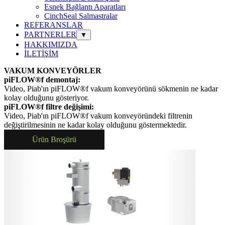
Esnek Bağlantı Aparatları
CinchSeal Salmastralar
REFERANSLAR
PARTNERLER
▼
HAKKIMIZDA
İLETİŞİM
VAKUM KONVEYÖRLER
piFLOW®f demontaj:
Video, Piab'ın piFLOW®f vakum konveyörünü sökmenin ne kadar
kolay olduğunu gösteriyor.
piFLOW®f filtre değişimi:
Video, Piab'ın piFLOW®f vakum konveyöründeki filtrenin
değiştirilmesinin ne kadar kolay olduğunu göstermektedir.
Ürün Broşürü