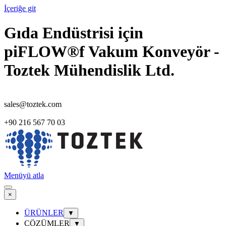
İçeriğe git
Gıda Endüstrisi için
piFLOW®f Vakum Konveyör -
Toztek Mühendislik Ltd.
sales@toztek.com
+90 216 567 70 03
Menüyü atla
×
ÜRÜNLER
▼
ÇÖZÜMLER
▼