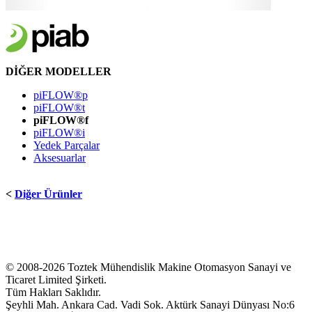
DİĞER
MODELLER
piFLOW®p
piFLOW®t
piFLOW®f
piFLOW®i
Yedek Parçalar
Aksesuarlar
<
Diğer Ürünler
© 2008-2026 Toztek Mühendislik Makine Otomasyon Sanayi ve
Ticaret Limited Şirketi.
Tüm Hakları Saklıdır.
Şeyhli Mah. Ankara Cad. Vadi Sok. Aktürk Sanayi Dünyası No:6