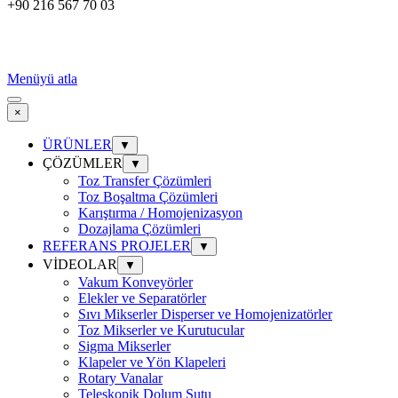
+90 216 567 70 03
Menüyü atla
×
ÜRÜNLER
▼
ÇÖZÜMLER
▼
Toz Transfer Çözümleri
Toz Boşaltma Çözümleri
Karıştırma / Homojenizasyon
Dozajlama Çözümleri
REFERANS PROJELER
▼
VİDEOLAR
▼
Vakum Konveyörler
Elekler ve Separatörler
Sıvı Mikserler Disperser ve Homojenizatörler
Toz Mikserler ve Kurutucular
Sigma Mikserler
Klapeler ve Yön Klapeleri
Rotary Vanalar
Teleskopik Dolum Şutu