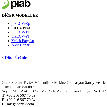
DİĞER
MODELLER
piFLOW®p
piFLOW®t
piFLOW®f
piFLOW®i
Yedek Parçalar
Aksesuarlar
<
Diğer Ürünler
© 2008-2026 Toztek Mühendislik Makine Otomasyon Sanayi ve Ticare
Tüm Hakları Saklıdır.
Şeyhli Mah. Ankara Cad. Vadi Sok. Aktürk Sanayi Dünyası No:6 
T:
+
90 216 567 70 03
F:
+
90 216 567 70 04
E:
sales@toztek.com