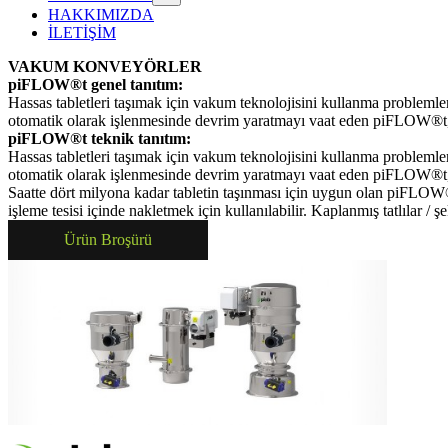
HAKKIMIZDA
İLETİŞİM
VAKUM KONVEYÖRLER
piFLOW®t genel tanıtım:
Hassas tabletleri taşımak için vakum teknolojisini kullanma problemler
otomatik olarak işlenmesinde devrim yaratmayı vaat eden piFLOW®t, ye
piFLOW®t teknik tanıtım:
Hassas tabletleri taşımak için vakum teknolojisini kullanma problemler
otomatik olarak işlenmesinde devrim yaratmayı vaat eden piFLOW®t, ye
Saatte dört milyona kadar tabletin taşınması için uygun olan piFLOW®t, 
işleme tesisi içinde nakletmek için kullanılabilir. Kaplanmış tatlılar 
Ürün Broşürü