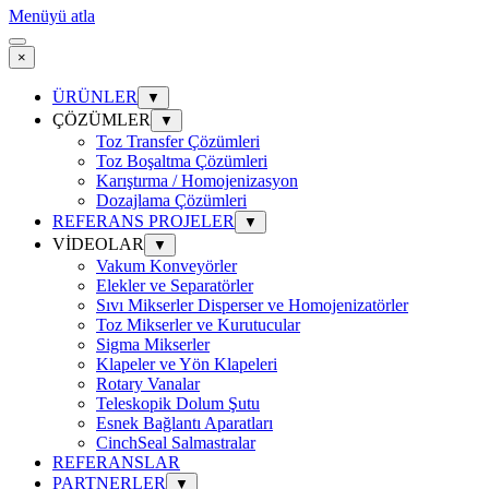
Menüyü atla
×
ÜRÜNLER
▼
ÇÖZÜMLER
▼
Toz Transfer Çözümleri
Toz Boşaltma Çözümleri
Karıştırma / Homojenizasyon
Dozajlama Çözümleri
REFERANS PROJELER
▼
VİDEOLAR
▼
Vakum Konveyörler
Elekler ve Separatörler
Sıvı Mikserler Disperser ve Homojenizatörler
Toz Mikserler ve Kurutucular
Sigma Mikserler
Klapeler ve Yön Klapeleri
Rotary Vanalar
Teleskopik Dolum Şutu
Esnek Bağlantı Aparatları
CinchSeal Salmastralar
REFERANSLAR
PARTNERLER
▼