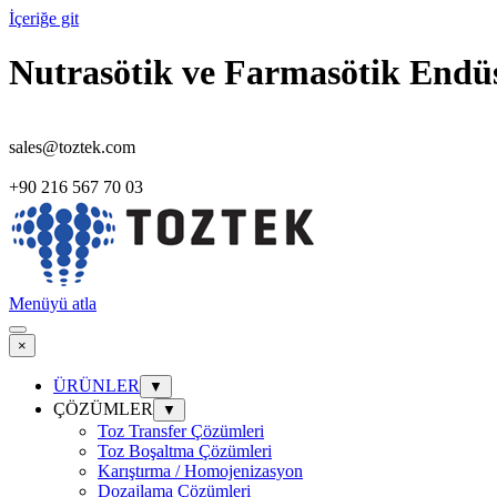
İçeriğe git
Nutrasötik ve Farmasötik Endüs
sales@toztek.com
+90 216 567 70 03
Menüyü atla
×
ÜRÜNLER
▼
ÇÖZÜMLER
▼
Toz Transfer Çözümleri
Toz Boşaltma Çözümleri
Karıştırma / Homojenizasyon
Dozajlama Çözümleri