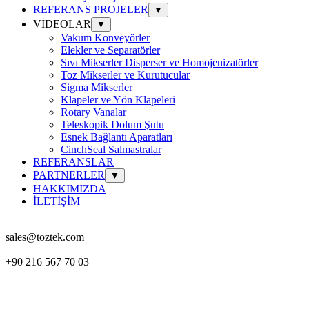
REFERANS PROJELER
▼
VİDEOLAR
▼
Vakum Konveyörler
Elekler ve Separatörler
Sıvı Mikserler Disperser ve Homojenizatörler
Toz Mikserler ve Kurutucular
Sigma Mikserler
Klapeler ve Yön Klapeleri
Rotary Vanalar
Teleskopik Dolum Şutu
Esnek Bağlantı Aparatları
CinchSeal Salmastralar
REFERANSLAR
PARTNERLER
▼
HAKKIMIZDA
İLETİŞİM
sales@toztek.com
+90 216 567 70 03