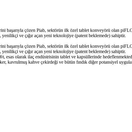
ini başarıyla çözen Piab, sektörün ilk özel tablet konveyörü olan piFLOW
nilikçi ve çığır açan yeni teknolojiye (patent beklemede) sahiptir.
ini başarıyla çözen Piab, sektörün ilk özel tablet konveyörü olan piFLOW
nilikçi ve çığır açan yeni teknolojiye (patent beklemede) sahiptir.
esas olarak ilaç endüstrisinin tablet ve kapsüllerinde hedeflenmektedir.
/ şeker, kavrulmuş kahve çekirdeği ve bütün fındık diğer potansiyel uygula