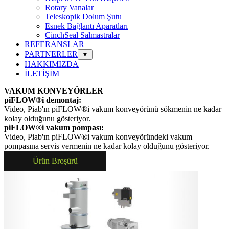
Rotary Vanalar
Teleskopik Dolum Şutu
Esnek Bağlantı Aparatları
CinchSeal Salmastralar
REFERANSLAR
PARTNERLER
▼
HAKKIMIZDA
İLETİŞİM
VAKUM KONVEYÖRLER
piFLOW®i demontaj:
Video, Piab'ın piFLOW®i vakum konveyörünü sökmenin ne kadar
kolay olduğunu gösteriyor.
piFLOW®i vakum pompası:
Video, Piab'ın piFLOW®i vakum konveyöründeki vakum
pompasına servis vermenin ne kadar kolay olduğunu gösteriyor.
Ürün Broşürü