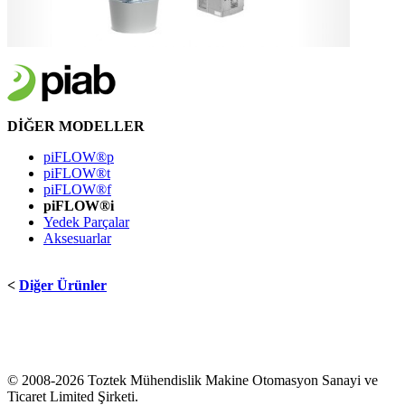
DİĞER
MODELLER
piFLOW®p
piFLOW®t
piFLOW®f
piFLOW®i
Yedek Parçalar
Aksesuarlar
<
Diğer Ürünler
© 2008-2026 Toztek Mühendislik Makine Otomasyon Sanayi ve
Ticaret Limited Şirketi.