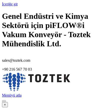
İçeriğe git
Genel Endüstri ve Kimya
Sektörü için piFLOW®i
Vakum Konveyör - Toztek
Mühendislik Ltd.
sales@toztek.com
+90 216 567 70 03
Menüyü atla
×