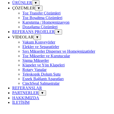
ÜRÜNLER
▼
ÇÖZÜMLER
▼
Toz Transfer Çözümleri
Toz Boşaltma Çözümleri
Karıştırma / Homojenizasyon
Dozajlama Çözümleri
REFERANS PROJELER
▼
VİDEOLAR
▼
Vakum Konveyörler
Elekler ve Separatörler
Sıvı Mikserler Disperser ve Homojenizatörler
Toz Mikserler ve Kurutucular
Sigma Mikserler
Klapeler ve Yön Klapeleri
Rotary Vanalar
Teleskopik Dolum Şutu
Esnek Bağlantı Aparatları
CinchSeal Salmastralar
REFERANSLAR
PARTNERLER
▼
HAKKIMIZDA
İLETİŞİM