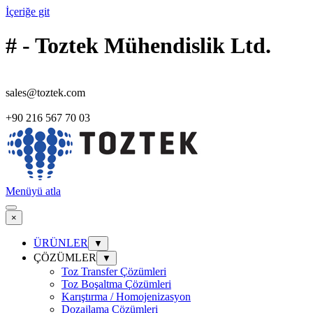
İçeriğe git
# - Toztek Mühendislik Ltd.
sales@toztek.com
+90 216 567 70 03
Menüyü atla
×
ÜRÜNLER
▼
ÇÖZÜMLER
▼
Toz Transfer Çözümleri
Toz Boşaltma Çözümleri
Karıştırma / Homojenizasyon
Dozajlama Çözümleri