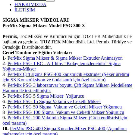
HAKKIMIZDA
İLETİŞİM
SİGMA MİKSER VİDEOLARI
PerMix Sigma Mikser Model PSG 300 X
Permix
, Toz Mikseri ve Kurutucular için TOZTEK Mühendislik ile
bağlantıya geçiniz.
TOZTEK
Mühendislik Ltd. Permix Türkiye ve
Ortadoğu Distribütörüdür.
Genel Tanıtım ve Eğitim Videoları
1-
PerMix Sigma Mikser & Sigma Mikser Extruder Animasyon
2-
PerMix PSG 1 EC - A 1 litre. “Kolay temizlenebilir” Sigma
Yoğurucu-Mikser
3-
PerMix Çift sigma PSG 400 karıştırıcılı ekstruder (Şeker üretimi
için SS Konstrüksiyon ve Gıda sınıfı için özel tasarım)
4-
PerMix PSG 3 laboratuvar boyutu Çift Sigma Mikser, Modelleme
Hamuru ile test edilmiştir.
5-
PerMix PSG 5 Sigma Mikser Yoğurucu
6-
PerMix PSG 15 Sigma Vakum ve Ceketli Mikser
7-
PerMix PSG 50 Sigma Vakum ve Ceketli Mikser Yoğurucu
8-
PerMix PSG 100 Sigma Vakum ve Ceketli Mikser Yoğurucu
9
-
PerMix PSG 200 Vakumlu Sigma Mikser (Gıda endüstrisi için
özel tasarım)
10-
PerMix PSG 400 Sigma Kneader-Mixer PSG 400 (Aşındırıcı
malzemeler için özel tasarım)