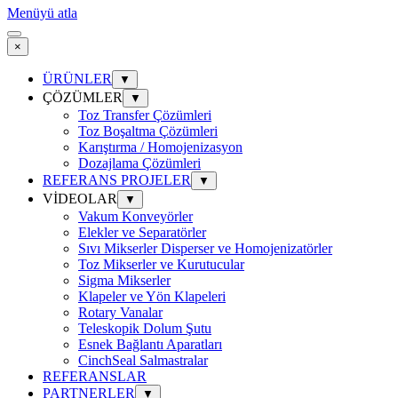
Menüyü atla
×
ÜRÜNLER
▼
ÇÖZÜMLER
▼
Toz Transfer Çözümleri
Toz Boşaltma Çözümleri
Karıştırma / Homojenizasyon
Dozajlama Çözümleri
REFERANS PROJELER
▼
VİDEOLAR
▼
Vakum Konveyörler
Elekler ve Separatörler
Sıvı Mikserler Disperser ve Homojenizatörler
Toz Mikserler ve Kurutucular
Sigma Mikserler
Klapeler ve Yön Klapeleri
Rotary Vanalar
Teleskopik Dolum Şutu
Esnek Bağlantı Aparatları
CinchSeal Salmastralar
REFERANSLAR
PARTNERLER
▼