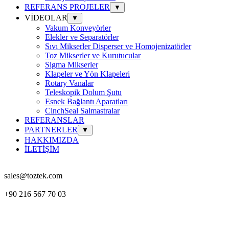
REFERANS PROJELER
▼
VİDEOLAR
▼
Vakum Konveyörler
Elekler ve Separatörler
Sıvı Mikserler Disperser ve Homojenizatörler
Toz Mikserler ve Kurutucular
Sigma Mikserler
Klapeler ve Yön Klapeleri
Rotary Vanalar
Teleskopik Dolum Şutu
Esnek Bağlantı Aparatları
CinchSeal Salmastralar
REFERANSLAR
PARTNERLER
▼
HAKKIMIZDA
İLETİŞİM
sales@toztek.com
+90 216 567 70 03