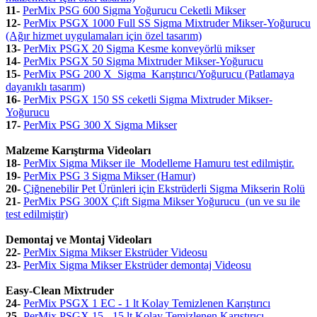
11-
PerMix PSG 600 Sigma Yoğurucu Ceketli Mikser
12-
PerMix PSGX 1000 Full SS Sigma Mixtruder Mikser-Yoğurucu
(Ağır hizmet uygulamaları için özel tasarım)
13-
PerMix PSGX 20 Sigma Kesme konveyörlü mikser
14-
PerMix PSGX 50 Sigma Mixtruder Mikser-Yoğurucu
15-
PerMix PSG 200 X Sigma Karıştırıcı/Yoğurucu (Patlamaya
dayanıklı tasarım)
16-
PerMix PSGX 150 SS ceketli Sigma Mixtruder Mikser-
Yoğurucu
17-
PerMix PSG 300 X Sigma Mikser
Malzeme Karıştırma Videoları
18-
PerMix Sigma Mikser ile Modelleme Hamuru test edilmiştir.
19-
PerMix PSG 3 Sigma Mikser (Hamur)
20-
Çiğnenebilir Pet Ürünleri için Ekstrüderli Sigma Mikserin Rolü
21-
PerMix PSG 300X Çift Sigma Mikser Yoğurucu (un ve su ile
test edilmiştir)
Demontaj ve Montaj Videoları
22-
PerMix Sigma Mikser Ekstrüder Videosu
23-
PerMix Sigma Mikser Ekstrüder demontaj Videosu
Easy-Clean Mixtruder
24-
PerMix PSGX 1 EC - 1 lt Kolay Temizlenen Karıştırıcı
25-
PerMix PSGX 15 - 15 lt Kolay Temizlenen Karıştırıcı