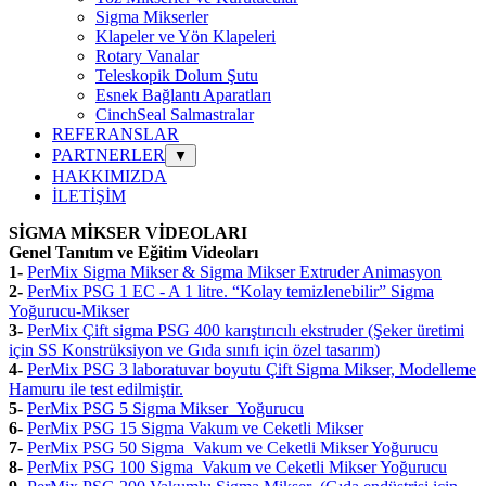
Sigma Mikserler
Klapeler ve Yön Klapeleri
Rotary Vanalar
Teleskopik Dolum Şutu
Esnek Bağlantı Aparatları
CinchSeal Salmastralar
REFERANSLAR
PARTNERLER
▼
HAKKIMIZDA
İLETİŞİM
SİGMA MİKSER VİDEOLARI
Genel Tanıtım ve Eğitim Videoları
1-
PerMix Sigma Mikser & Sigma Mikser Extruder Animasyon
2-
PerMix PSG 1 EC - A 1 litre. “Kolay temizlenebilir” Sigma
Yoğurucu-Mikser
3-
PerMix Çift sigma PSG 400 karıştırıcılı ekstruder (Şeker üretimi
için SS Konstrüksiyon ve Gıda sınıfı için özel tasarım)
4-
PerMix PSG 3 laboratuvar boyutu Çift Sigma Mikser, Modelleme
Hamuru ile test edilmiştir.
5-
PerMix PSG 5 Sigma Mikser Yoğurucu
6-
PerMix PSG 15 Sigma Vakum ve Ceketli Mikser
7-
PerMix PSG 50 Sigma Vakum ve Ceketli Mikser Yoğurucu
8-
PerMix PSG 100 Sigma Vakum ve Ceketli Mikser Yoğurucu