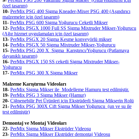
9
-
PerMix PSG 200 Vakumlu Sigma Mikser (Gıda endüstrisi için
özel tasarım)
10-
PerMix PSG 400 Sigma Kneader-Mixer PSG 400 (Aşındırıcı
malzemeler için özel tasarım)
11-
PerMix PSG 600 Sigma Yoğurucu Ceketli Mikser
12-
PerMix PSGX 1000 Full SS Sigma Mixtruder Mikser-Yoğurucu
(Ağır hizmet uygulamaları için özel tasarım)
13-
PerMix PSGX 20 Sigma Kesme konveyörlü mikser
14-
PerMix PSGX 50 Sigma Mixtruder Mikser-Yoğurucu
15-
PerMix PSG 200 X Sigma Karıştırıcı/Yoğurucu (Patlamaya
dayanıklı tasarım)
16-
PerMix PSGX 150 SS ceketli Sigma Mixtruder Mikser-
Yoğurucu
17-
PerMix PSG 300 X Sigma Mikser
Malzeme Karıştırma Videoları
18-
PerMix Sigma Mikser ile Modelleme Hamuru test edilmiştir.
19-
PerMix PSG 3 Sigma Mikser (Hamur)
20-
Çiğnenebilir Pet Ürünleri için Ekstrüderli Sigma Mikserin Rolü
21-
PerMix PSG 300X Çift Sigma Mikser Yoğurucu (un ve su ile
test edilmiştir)
Demontaj ve Montaj Videoları
22-
PerMix Sigma Mikser Ekstrüder Videosu
23-
PerMix Sigma Mikser Ekstrüder demontaj Videosu