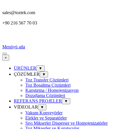
sales@toztek.com
+90 216 567 70 03
Menüyü atla
×
ÜRÜNLER
▼
ÇÖZÜMLER
▼
Toz Transfer Çözümleri
Toz Boşaltma Çözümleri
Karıştırma / Homojenizasyon
Dozajlama Çözümleri
REFERANS PROJELER
▼
VİDEOLAR
▼
Vakum Konveyörler
Elekler ve Separatörler
Sıvı Mikserler Disperser ve Homojenizatörler
Toz Mikserler ve Kurutucular