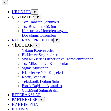
×
ÜRÜNLER
▼
ÇÖZÜMLER
▼
Toz Transfer Çözümleri
Toz Boşaltma Çözümleri
Karıştırma / Homojenizasyon
Dozajlama Çözümleri
REFERANS PROJELER
▼
VİDEOLAR
▼
Vakum Konveyörler
Elekler ve Separatörler
Sıvı Mikserler Disperser ve Homojenizatörler
Toz Mikserler ve Kurutucular
Sigma Mikserler
Klapeler ve Yön Klapeleri
Rotary Vanalar
Teleskopik Dolum Şutu
Esnek Bağlantı Aparatları
CinchSeal Salmastralar
REFERANSLAR
PARTNERLER
▼
HAKKIMIZDA
İLETİŞİM