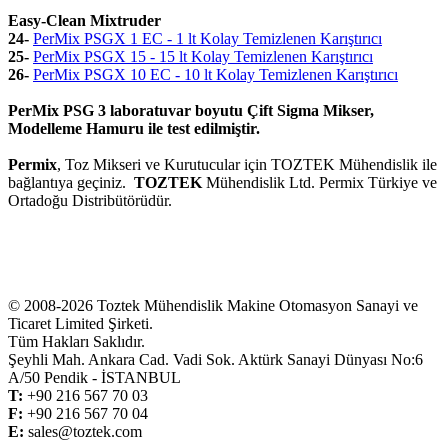
Easy-Clean Mixtruder
24-
PerMix PSGX 1 EC - 1 lt Kolay Temizlenen Karıştırıcı
25-
PerMix PSGX 15 - 15 lt Kolay Temizlenen Karıştırıcı
26-
PerMix PSGX 10 EC - 10 lt Kolay Temizlenen Karıştırıcı
PerMix PSG 3 laboratuvar boyutu Çift Sigma Mikser,
Modelleme Hamuru ile test edilmiştir.
Permix
, Toz Mikseri ve Kurutucular için TOZTEK Mühendislik ile
bağlantıya geçiniz.
TOZTEK
Mühendislik Ltd. Permix Türkiye ve
Ortadoğu Distribütörüdür.
© 2008-2026 Toztek Mühendislik Makine Otomasyon Sanayi ve
Ticaret Limited Şirketi.
Tüm Hakları Saklıdır.
Şeyhli Mah. Ankara Cad. Vadi Sok. Aktürk Sanayi Dünyası No:6
A/50 Pendik - İSTANBUL
T:
+
90 216 567 70 03
F:
+
90 216 567 70 04
E:
sales@toztek.com