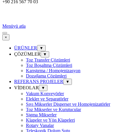
+90 216 567 70 03
Menüyü atla
×
ÜRÜNLER
▼
ÇÖZÜMLER
▼
Toz Transfer Çözümleri
Toz Boşaltma Çözümleri
Karıştırma / Homojenizasyon
Dozajlama Çözümleri
REFERANS PROJELER
▼
VİDEOLAR
▼
Vakum Konveyörler
Elekler ve Separatörler
Sıvı Mikserler Disperser ve Homojenizatörler
Toz Mikserler ve Kurutucular
Sigma Mikserler
Klapeler ve Yön Klapeleri
Rotary Vanalar
Teleskopik Dolum Şutu