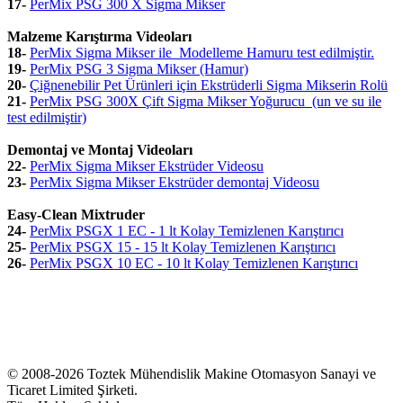
17-
PerMix PSG 300 X Sigma Mikser
Malzeme Karıştırma Videoları
18-
PerMix Sigma Mikser ile Modelleme Hamuru test edilmiştir.
19-
PerMix PSG 3 Sigma Mikser (Hamur)
20-
Çiğnenebilir Pet Ürünleri için Ekstrüderli Sigma Mikserin Rolü
21-
PerMix PSG 300X Çift Sigma Mikser Yoğurucu (un ve su ile
test edilmiştir)
Demontaj ve Montaj Videoları
22-
PerMix Sigma Mikser Ekstrüder Videosu
23-
PerMix Sigma Mikser Ekstrüder demontaj Videosu
Easy-Clean Mixtruder
24-
PerMix PSGX 1 EC - 1 lt Kolay Temizlenen Karıştırıcı
25-
PerMix PSGX 15 - 15 lt Kolay Temizlenen Karıştırıcı
26-
PerMix PSGX 10 EC - 10 lt Kolay Temizlenen Karıştırıcı
© 2008-2026 Toztek Mühendislik Makine Otomasyon Sanayi ve
Ticaret Limited Şirketi.