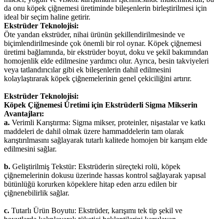
da onu köpek çiğnemesi üretiminde bileşenlerin birleştirilmesi için
ideal bir seçim haline getirir.
Ekstrüder Teknolojisi:
Öte yandan ekstrüder, nihai ürünün şekillendirilmesinde ve
biçimlendirilmesinde çok önemli bir rol oynar. Köpek çiğnemesi
üretimi bağlamında, bir ekstrüder boyut, doku ve şekil bakımından
homojenlik elde edilmesine yardımcı olur. Ayrıca, besin takviyeleri
veya tatlandırıcılar gibi ek bileşenlerin dahil edilmesini
kolaylaştırarak köpek çiğnemelerinin genel çekiciliğini artırır.
Ekstrüder Teknolojisi:
Köpek Çiğnemesi Üretimi için Ekstrüderli Sigma Mikserin
Avantajları:
a.
Verimli Karıştırma: Sigma mikser, proteinler, nişastalar ve katkı
maddeleri de dahil olmak üzere hammaddelerin tam olarak
karıştırılmasını sağlayarak tutarlı kalitede homojen bir karışım elde
edilmesini sağlar.
b.
Geliştirilmiş Tekstür: Ekstrüderin süreçteki rolü, köpek
çiğnemelerinin dokusu üzerinde hassas kontrol sağlayarak yapısal
bütünlüğü korurken köpeklere hitap eden arzu edilen bir
çiğnenebilirlik sağlar.
c.
Tutarlı Ürün Boyutu: Ekstrüder, karışımı tek tip şekil ve