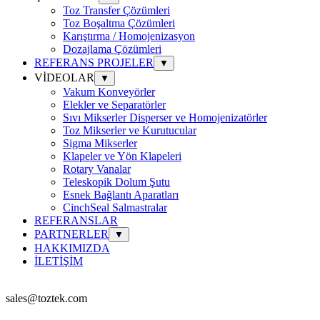
Toz Transfer Çözümleri
Toz Boşaltma Çözümleri
Karıştırma / Homojenizasyon
Dozajlama Çözümleri
REFERANS PROJELER
▼
VİDEOLAR
▼
Vakum Konveyörler
Elekler ve Separatörler
Sıvı Mikserler Disperser ve Homojenizatörler
Toz Mikserler ve Kurutucular
Sigma Mikserler
Klapeler ve Yön Klapeleri
Rotary Vanalar
Teleskopik Dolum Şutu
Esnek Bağlantı Aparatları
CinchSeal Salmastralar
REFERANSLAR
PARTNERLER
▼
HAKKIMIZDA
İLETİŞİM
sales@toztek.com