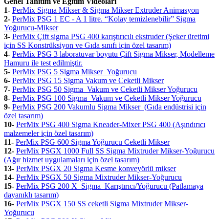
Genel Tanıtım ve Eğitim Videoları
1-
PerMix Sigma Mikser & Sigma Mikser Extruder Animasyon
2-
PerMix PSG 1 EC - A 1 litre. “Kolay temizlenebilir” Sigma
Yoğurucu-Mikser
3-
PerMix Çift sigma PSG 400 karıştırıcılı ekstruder (Şeker üretimi
için SS Konstrüksiyon ve Gıda sınıfı için özel tasarım)
4-
PerMix PSG 3 laboratuvar boyutu Çift Sigma Mikser, Modelleme
Hamuru ile test edilmiştir.
5-
PerMix PSG 5 Sigma Mikser Yoğurucu
6-
PerMix PSG 15 Sigma Vakum ve Ceketli Mikser
7-
PerMix PSG 50 Sigma Vakum ve Ceketli Mikser Yoğurucu
8-
PerMix PSG 100 Sigma Vakum ve Ceketli Mikser Yoğurucu
9
-
PerMix PSG 200 Vakumlu Sigma Mikser (Gıda endüstrisi için
özel tasarım)
10-
PerMix PSG 400 Sigma Kneader-Mixer PSG 400 (Aşındırıcı
malzemeler için özel tasarım)
11-
PerMix PSG 600 Sigma Yoğurucu Ceketli Mikser
12-
PerMix PSGX 1000 Full SS Sigma Mixtruder Mikser-Yoğurucu
(Ağır hizmet uygulamaları için özel tasarım)
13-
PerMix PSGX 20 Sigma Kesme konveyörlü mikser
14-
PerMix PSGX 50 Sigma Mixtruder Mikser-Yoğurucu
15-
PerMix PSG 200 X Sigma Karıştırıcı/Yoğurucu (Patlamaya
dayanıklı tasarım)
16-
PerMix PSGX 150 SS ceketli Sigma Mixtruder Mikser-
Yoğurucu