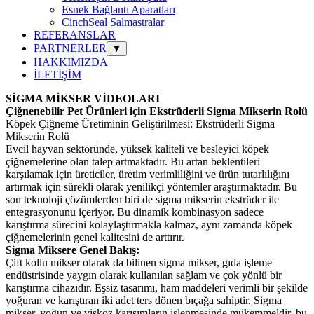
Esnek Bağlantı Aparatları
CinchSeal Salmastralar
REFERANSLAR
PARTNERLER
▼
HAKKIMIZDA
İLETİŞİM
SİGMA MİKSER VİDEOLARI
Çiğnenebilir Pet Ürünleri için Ekstrüderli Sigma Mikserin Rolü
Köpek Çiğneme Üretiminin Geliştirilmesi: Ekstrüderli Sigma
Mikserin Rolü
Evcil hayvan sektöründe, yüksek kaliteli ve besleyici köpek
çiğnemelerine olan talep artmaktadır. Bu artan beklentileri
karşılamak için üreticiler, üretim verimliliğini ve ürün tutarlılığını
artırmak için sürekli olarak yenilikçi yöntemler araştırmaktadır. Bu
son teknoloji çözümlerden biri de sigma mikserin ekstrüder ile
entegrasyonunu içeriyor. Bu dinamik kombinasyon sadece
karıştırma sürecini kolaylaştırmakla kalmaz, aynı zamanda köpek
çiğnemelerinin genel kalitesini de arttırır.
Sigma Miksere Genel Bakış:
Çift kollu mikser olarak da bilinen sigma mikser, gıda işleme
endüstrisinde yaygın olarak kullanılan sağlam ve çok yönlü bir
karıştırma cihazıdır. Eşsiz tasarımı, ham maddeleri verimli bir şekilde
yoğuran ve karıştıran iki adet ters dönen bıçağa sahiptir. Sigma
mikser, yoğun ve viskoz karışımların işlenmesinde mükemmeldir, bu