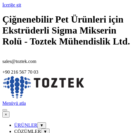
İçeriğe git
Çiğnenebilir Pet Ürünleri için
Ekstrüderli Sigma Mikserin
Rolü - Toztek Mühendislik Ltd.
sales@toztek.com
+90 216 567 70 03
Menüyü atla
×
ÜRÜNLER
▼
ÇÖZÜMLER
▼