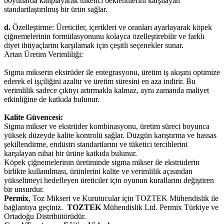
boyutlarda kalıplayarak tüketici beklentilerini karşılayan
standartlaştırılmış bir ürün sağlar.
d.
Özelleştirme: Üreticiler, içerikleri ve oranları ayarlayarak köpek
çiğnemelerinin formülasyonunu kolayca özelleştirebilir ve farklı
diyet ihtiyaçlarını karşılamak için çeşitli seçenekler sunar.
Artan Üretim Verimliliği:
Sigma mikserin ekstrüder ile entegrasyonu, üretim iş akışını optimize
ederek el işçiliğini azaltır ve üretim süresini en aza indirir. Bu
verimlilik sadece çıktıyı artırmakla kalmaz, aynı zamanda maliyet
etkinliğine de katkıda bulunur.
Kalite Güvencesi:
Sigma mikser ve ekstrüder kombinasyonu, üretim süreci boyunca
yüksek düzeyde kalite kontrolü sağlar. Düzgün karıştırma ve hassas
şekillendirme, endüstri standartlarını ve tüketici tercihlerini
karşılayan nihai bir ürüne katkıda bulunur.
Köpek çiğnemelerinin üretiminde sigma mikser ile ekstrüderin
birlikte kullanılması, ürünlerini kalite ve verimlilik açısından
yükseltmeyi hedefleyen üreticiler için oyunun kurallarını değiştiren
bir unsurdur.
Permix
, Toz Mikseri ve Kurutucular için TOZTEK Mühendislik ile
bağlantıya geçiniz.
TOZTEK
Mühendislik Ltd. Permix Türkiye ve
Ortadoğu Distribütörüdür.