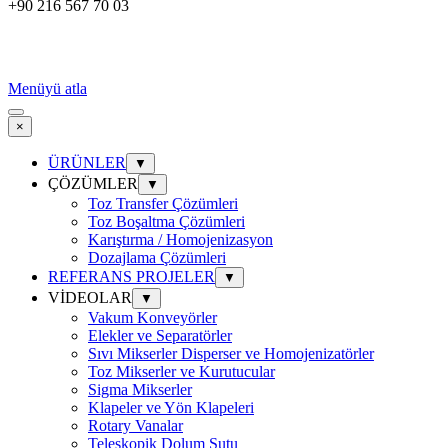
+90 216 567 70 03
Menüyü atla
×
ÜRÜNLER
▼
ÇÖZÜMLER
▼
Toz Transfer Çözümleri
Toz Boşaltma Çözümleri
Karıştırma / Homojenizasyon
Dozajlama Çözümleri
REFERANS PROJELER
▼
VİDEOLAR
▼
Vakum Konveyörler
Elekler ve Separatörler
Sıvı Mikserler Disperser ve Homojenizatörler
Toz Mikserler ve Kurutucular
Sigma Mikserler
Klapeler ve Yön Klapeleri
Rotary Vanalar
Teleskopik Dolum Şutu