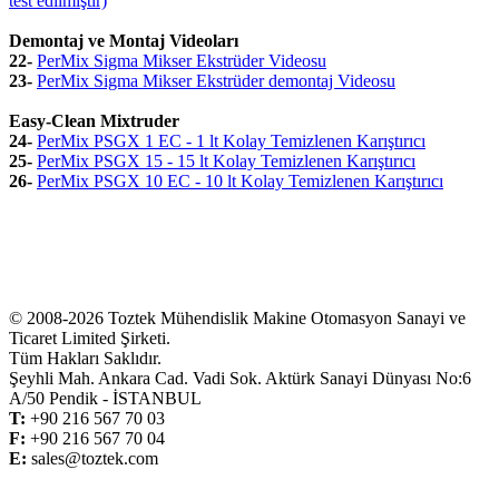
test edilmiştir)
Demontaj ve Montaj Videoları
22-
PerMix Sigma Mikser Ekstrüder Videosu
23-
PerMix Sigma Mikser Ekstrüder demontaj Videosu
Easy-Clean Mixtruder
24-
PerMix PSGX 1 EC - 1 lt Kolay Temizlenen Karıştırıcı
25-
PerMix PSGX 15 - 15 lt Kolay Temizlenen Karıştırıcı
26-
PerMix PSGX 10 EC - 10 lt Kolay Temizlenen Karıştırıcı
© 2008-2026 Toztek Mühendislik Makine Otomasyon Sanayi ve
Ticaret Limited Şirketi.
Tüm Hakları Saklıdır.
Şeyhli Mah. Ankara Cad. Vadi Sok. Aktürk Sanayi Dünyası No:6
A/50 Pendik - İSTANBUL
T:
+
90 216 567 70 03
F:
+
90 216 567 70 04
E:
sales@toztek.com