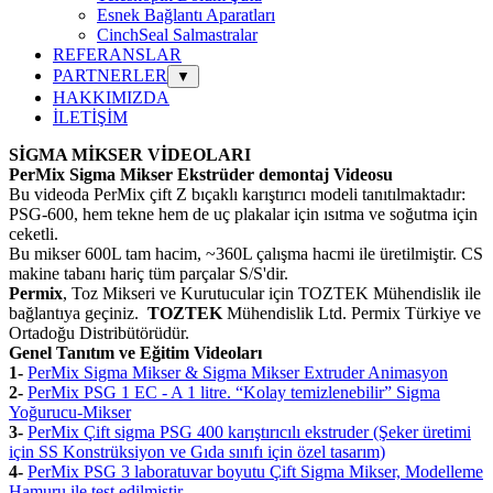
Esnek Bağlantı Aparatları
CinchSeal Salmastralar
REFERANSLAR
PARTNERLER
▼
HAKKIMIZDA
İLETİŞİM
SİGMA MİKSER VİDEOLARI
PerMix Sigma Mikser Ekstrüder demontaj Videosu
Bu videoda PerMix çift Z bıçaklı karıştırıcı modeli tanıtılmaktadır:
PSG-600, hem tekne hem de uç plakalar için ısıtma ve soğutma için
ceketli.
Bu mikser 600L tam hacim, ~360L çalışma hacmi ile üretilmiştir. CS
makine tabanı hariç tüm parçalar S/S'dir.
Permix
, Toz Mikseri ve Kurutucular için TOZTEK Mühendislik ile
bağlantıya geçiniz.
TOZTEK
Mühendislik Ltd. Permix Türkiye ve
Ortadoğu Distribütörüdür.
Genel Tanıtım ve Eğitim Videoları
1-
PerMix Sigma Mikser & Sigma Mikser Extruder Animasyon
2-
PerMix PSG 1 EC - A 1 litre. “Kolay temizlenebilir” Sigma
Yoğurucu-Mikser
3-
PerMix Çift sigma PSG 400 karıştırıcılı ekstruder (Şeker üretimi
için SS Konstrüksiyon ve Gıda sınıfı için özel tasarım)
4-
PerMix PSG 3 laboratuvar boyutu Çift Sigma Mikser, Modelleme
Hamuru ile test edilmiştir.