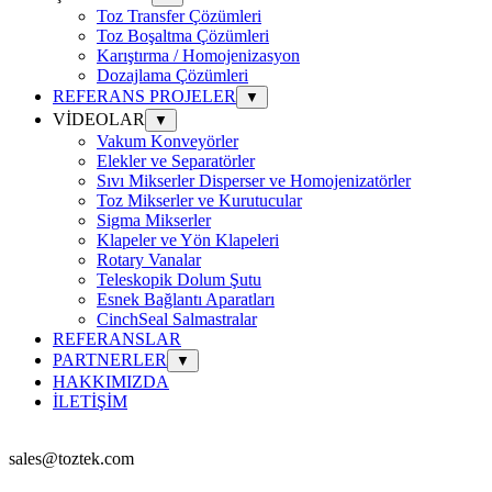
Toz Transfer Çözümleri
Toz Boşaltma Çözümleri
Karıştırma / Homojenizasyon
Dozajlama Çözümleri
REFERANS PROJELER
▼
VİDEOLAR
▼
Vakum Konveyörler
Elekler ve Separatörler
Sıvı Mikserler Disperser ve Homojenizatörler
Toz Mikserler ve Kurutucular
Sigma Mikserler
Klapeler ve Yön Klapeleri
Rotary Vanalar
Teleskopik Dolum Şutu
Esnek Bağlantı Aparatları
CinchSeal Salmastralar
REFERANSLAR
PARTNERLER
▼
HAKKIMIZDA
İLETİŞİM
sales@toztek.com