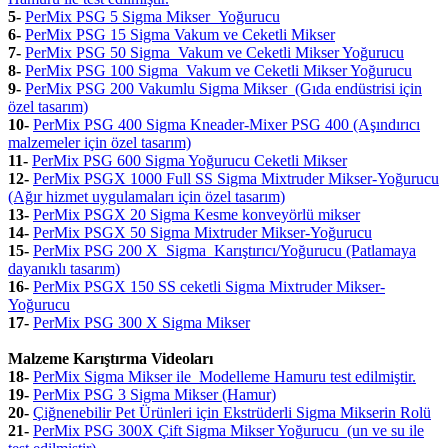
5-
PerMix PSG 5 Sigma Mikser Yoğurucu
6-
PerMix PSG 15 Sigma Vakum ve Ceketli Mikser
7-
PerMix PSG 50 Sigma Vakum ve Ceketli Mikser Yoğurucu
8-
PerMix PSG 100 Sigma Vakum ve Ceketli Mikser Yoğurucu
9
-
PerMix PSG 200 Vakumlu Sigma Mikser (Gıda endüstrisi için
özel tasarım)
10-
PerMix PSG 400 Sigma Kneader-Mixer PSG 400 (Aşındırıcı
malzemeler için özel tasarım)
11-
PerMix PSG 600 Sigma Yoğurucu Ceketli Mikser
12-
PerMix PSGX 1000 Full SS Sigma Mixtruder Mikser-Yoğurucu
(Ağır hizmet uygulamaları için özel tasarım)
13-
PerMix PSGX 20 Sigma Kesme konveyörlü mikser
14-
PerMix PSGX 50 Sigma Mixtruder Mikser-Yoğurucu
15-
PerMix PSG 200 X Sigma Karıştırıcı/Yoğurucu (Patlamaya
dayanıklı tasarım)
16-
PerMix PSGX 150 SS ceketli Sigma Mixtruder Mikser-
Yoğurucu
17-
PerMix PSG 300 X Sigma Mikser
Malzeme Karıştırma Videoları
18-
PerMix Sigma Mikser ile Modelleme Hamuru test edilmiştir.
19-
PerMix PSG 3 Sigma Mikser (Hamur)
20-
Çiğnenebilir Pet Ürünleri için Ekstrüderli Sigma Mikserin Rolü
21-
PerMix PSG 300X Çift Sigma Mikser Yoğurucu (un ve su ile