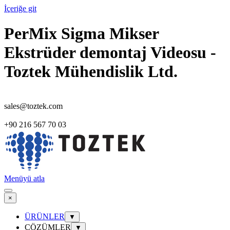
İçeriğe git
PerMix Sigma Mikser
Ekstrüder demontaj Videosu -
Toztek Mühendislik Ltd.
sales@toztek.com
+90 216 567 70 03
Menüyü atla
×
ÜRÜNLER
▼
ÇÖZÜMLER
▼