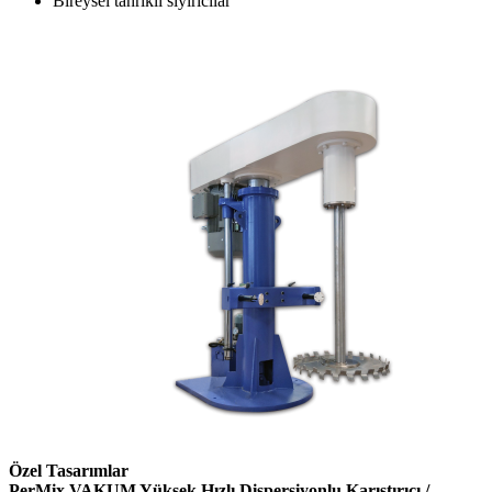
Bireysel tahrikli sıyırıcılar
Özel Tasarımlar
PerMix VAKUM Yüksek Hızlı Dispersiyonlu Karıştırıcı /