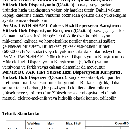
Yüksek Hızlı Dispersiyonlu (Çözücü)
, havayı veya gazları
üründen hızla uzaklaştıran yoğun bir hareket üretir. Dahili vakum
kapağı kaldırma cihazı, vakumu bozmadan çözücü disk yüksekliğini
ayarlamanıza olanak tanır.
PerMix TWIN-SHAFT Yüksek Hızlı Dispersiyon Karıştırıcı /
Yüksek Hızlı Dispersiyon Karıştırıcı (Çözücü):
yavaş çalışan bir
elemanın yüksek hızlı bir çözücü disk ile özel kombinasyonu,
mükemmel kalitede ve homojenlikte partiler üretmenizi sağlar;
geleneksel bir sistem. Bu mikser, yüksek viskoziteli ürünleri
(600.000 cPs'ye kadar) veya büyük miktarlarda katıları işleyebilir.
PerMix TWIN-SHAFT Yüksek Hızlı Dispersiyonlu Karıştırıcının /
Yüksek Hızlı Dispersiyonlu Karıştırıcının (Çözücü) vakum
versiyonu ve farklı yavaş çalışan elemanlar da mevcuttur.
PerMix DUVAR TİPİ Yüksek Hızlı Dispersiyonlu Karıştırıcı /
Yüksek Hızlı Disperser (Çözücü),
küçük ve orta ölçekli partiler
üretmenin pratik ve ekonomik bir yoludur. Bir karşı ağırlık, daha
sonra istenen herhangi bir pozisyonda kilitlenebilen mikseri
yükseltmeye yardımcı olur. Yükseltme sistemi opsiyonel olarak
manuel, elektro-mekanik veya hidrolik olarak kontrol edilebilir.
Teknik Standartlar