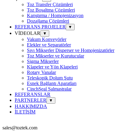
Toz Transfer Çözümleri
Toz Boşaltma Çözümleri
Karıştırma / Homojenizasyon
Dozajlama Çözümleri
REFERANS PROJELER
▼
VİDEOLAR
▼
Vakum Konveyörler
Elekler ve Separatörler
Sıvı Mikserler Disperser ve Homojenizatörler
Toz Mikserler ve Kurutucular
Sigma Mikserler
Klapeler ve Yön Klapeleri
Rotary Vanalar
Teleskopik Dolum Şutu
Esnek Bağlantı Aparatları
CinchSeal Salmastralar
REFERANSLAR
PARTNERLER
▼
HAKKIMIZDA
İLETİŞİM
sales@toztek.com