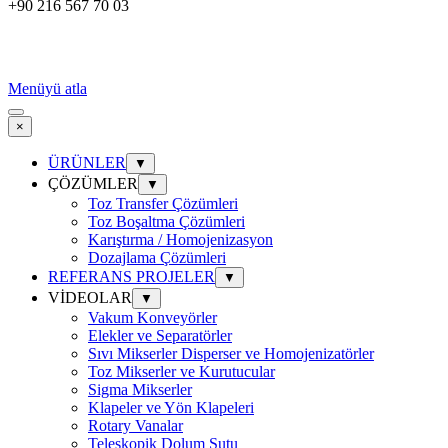
+90 216 567 70 03
Menüyü atla
×
ÜRÜNLER
▼
ÇÖZÜMLER
▼
Toz Transfer Çözümleri
Toz Boşaltma Çözümleri
Karıştırma / Homojenizasyon
Dozajlama Çözümleri
REFERANS PROJELER
▼
VİDEOLAR
▼
Vakum Konveyörler
Elekler ve Separatörler
Sıvı Mikserler Disperser ve Homojenizatörler
Toz Mikserler ve Kurutucular
Sigma Mikserler
Klapeler ve Yön Klapeleri
Rotary Vanalar
Teleskopik Dolum Şutu