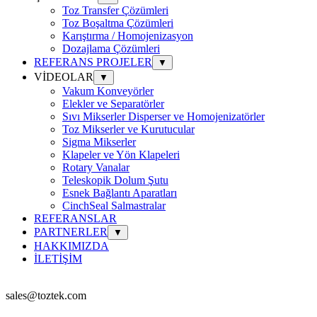
Toz Transfer Çözümleri
Toz Boşaltma Çözümleri
Karıştırma / Homojenizasyon
Dozajlama Çözümleri
REFERANS PROJELER
▼
VİDEOLAR
▼
Vakum Konveyörler
Elekler ve Separatörler
Sıvı Mikserler Disperser ve Homojenizatörler
Toz Mikserler ve Kurutucular
Sigma Mikserler
Klapeler ve Yön Klapeleri
Rotary Vanalar
Teleskopik Dolum Şutu
Esnek Bağlantı Aparatları
CinchSeal Salmastralar
REFERANSLAR
PARTNERLER
▼
HAKKIMIZDA
İLETİŞİM
sales@toztek.com