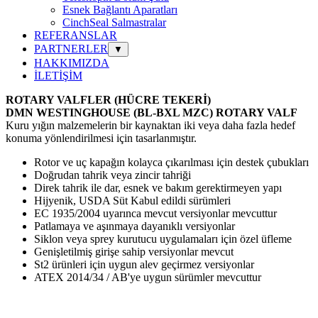
Esnek Bağlantı Aparatları
CinchSeal Salmastralar
REFERANSLAR
PARTNERLER
▼
HAKKIMIZDA
İLETİŞİM
ROTARY VALFLER (HÜCRE TEKERİ)
DMN WESTINGHOUSE
(BL-BXL MZC)
ROTARY VALF
Kuru yığın malzemelerin bir kaynaktan iki veya daha fazla hedef
konuma yönlendirilmesi için tasarlanmıştır.
Rotor ve uç kapağın kolayca çıkarılması için destek çubukları
Doğrudan tahrik veya zincir tahriği
Direk tahrik ile dar, esnek ve bakım gerektirmeyen yapı
Hijyenik, USDA Süt Kabul edildi sürümleri
EC 1935/2004 uyarınca mevcut versiyonlar mevcuttur
Patlamaya ve aşınmaya dayanıklı versiyonlar
Siklon veya sprey kurutucu uygulamaları için özel üfleme
Genişletilmiş girişe sahip versiyonlar mevcut
St2 ürünleri için uygun alev geçirmez versiyonlar
ATEX 2014/34 / AB'ye uygun sürümler mevcuttur