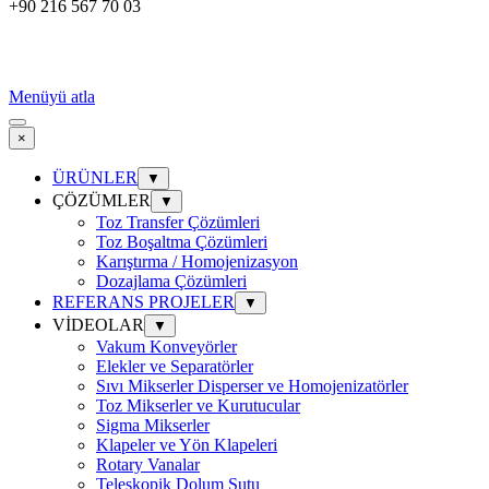
+90 216 567 70 03
Menüyü atla
×
ÜRÜNLER
▼
ÇÖZÜMLER
▼
Toz Transfer Çözümleri
Toz Boşaltma Çözümleri
Karıştırma / Homojenizasyon
Dozajlama Çözümleri
REFERANS PROJELER
▼
VİDEOLAR
▼
Vakum Konveyörler
Elekler ve Separatörler
Sıvı Mikserler Disperser ve Homojenizatörler
Toz Mikserler ve Kurutucular
Sigma Mikserler
Klapeler ve Yön Klapeleri
Rotary Vanalar
Teleskopik Dolum Şutu