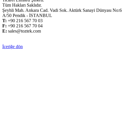
Tüm Hakları Saklıdır.
Şeyhli Mah. Ankara Cad. Vadi Sok. Aktürk Sanayi Dünyası No:6
A/50 Pendik - İSTANBUL
T:
+
90 216 567 70 03
F:
+
90 216 567 70 04
E:
sales@toztek.com
İçeriğe dön