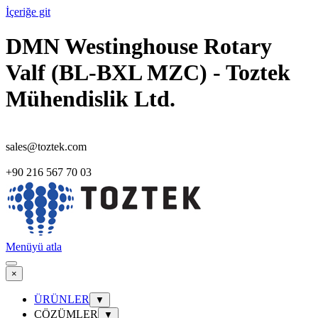
İçeriğe git
DMN Westinghouse Rotary
Valf (BL-BXL MZC) - Toztek
Mühendislik Ltd.
sales@toztek.com
+90 216 567 70 03
Menüyü atla
×
ÜRÜNLER
▼
ÇÖZÜMLER
▼