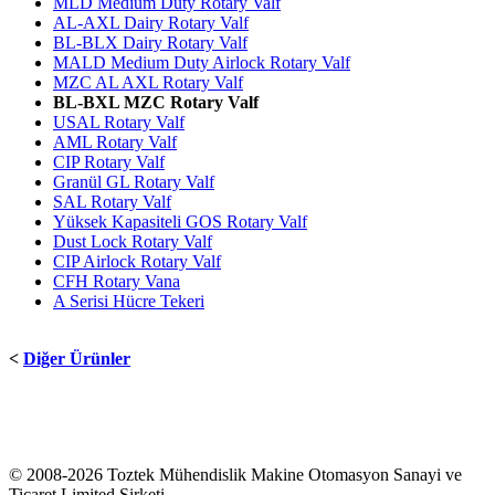
MLD Medium Duty Rotary Valf
AL-AXL Dairy Rotary Valf
BL-BLX Dairy Rotary Valf
MALD Medium Duty Airlock Rotary Valf
MZC AL AXL Rotary Valf
BL-BXL MZC Rotary Valf
USAL Rotary Valf
AML Rotary Valf
CIP Rotary Valf
Granül GL Rotary Valf
SAL Rotary Valf
Yüksek Kapasiteli GOS Rotary Valf
Dust Lock Rotary Valf
CIP Airlock Rotary Valf
CFH Rotary Vana
A Serisi Hücre Tekeri
<
Diğer Ürünler
© 2008-2026 Toztek Mühendislik Makine Otomasyon Sanayi ve
Ticaret Limited Şirketi.