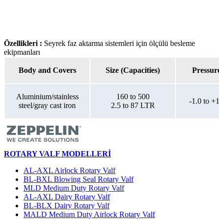
Özellikleri :
Seyrek faz aktarma sistemleri için ölçülü besleme
ekipmanları
Body and Covers
Size (Capacities)
Pressur
Aluminium/stainless
160 to 500
-1.0 to +1
steel/gray cast iron
2.5 to 87 LTR
ROTARY VALF MODELLERİ
AL-AXL Airlock Rotary Valf
BL-BXL Blowing Seal Rotary Valf
MLD Medium Duty Rotary Valf
AL-AXL Dairy Rotary Valf
BL-BLX Dairy Rotary Valf
MALD Medium Duty Airlock Rotary Valf