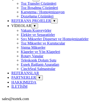
Toz Transfer Çözümleri
Toz Boşaltma Çözümleri
Karıştırma / Homojenizasyon
Dozajlama Çözümleri
REFERANS PROJELER
▼
VİDEOLAR
▼
Vakum Konveyörler
Elekler ve Separatörler
Sıvı Mikserler Disperser ve Homojenizatörler
Toz Mikserler ve Kurutucular
Sigma Mikserler
Klapeler ve Yön Klapeleri
Rotary Vanalar
Teleskopik Dolum Şutu
Esnek Bağlantı Aparatları
CinchSeal Salmastralar
REFERANSLAR
PARTNERLER
▼
HAKKIMIZDA
İLETİŞİM
sales@toztek.com