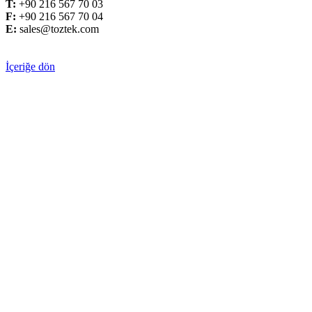
T:
+
90 216 567 70 03
F:
+
90 216 567 70 04
E:
sales@toztek.com
İçeriğe dön