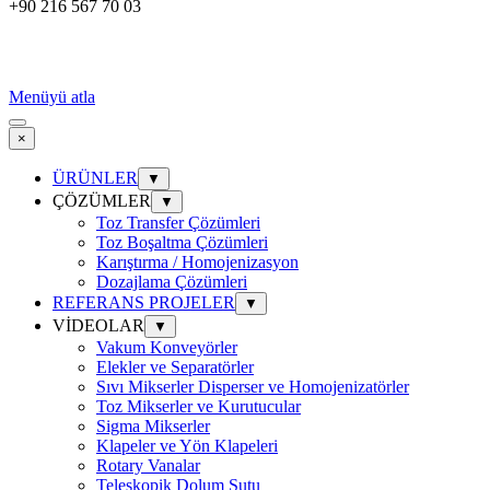
+90 216 567 70 03
Menüyü atla
×
ÜRÜNLER
▼
ÇÖZÜMLER
▼
Toz Transfer Çözümleri
Toz Boşaltma Çözümleri
Karıştırma / Homojenizasyon
Dozajlama Çözümleri
REFERANS PROJELER
▼
VİDEOLAR
▼
Vakum Konveyörler
Elekler ve Separatörler
Sıvı Mikserler Disperser ve Homojenizatörler
Toz Mikserler ve Kurutucular
Sigma Mikserler
Klapeler ve Yön Klapeleri
Rotary Vanalar
Teleskopik Dolum Şutu