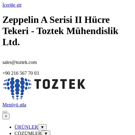
İçeriğe git
Zeppelin A Serisi II Hücre
Tekeri - Toztek Mühendislik
Ltd.
sales@toztek.com
+90 216 567 70 03
Menüyü atla
×
ÜRÜNLER
▼
ÇÖZÜMLER
▼