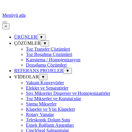
Menüyü atla
×
ÜRÜNLER
▼
ÇÖZÜMLER
▼
Toz Transfer Çözümleri
Toz Boşaltma Çözümleri
Karıştırma / Homojenizasyon
Dozajlama Çözümleri
REFERANS PROJELER
▼
VİDEOLAR
▼
Vakum Konveyörler
Elekler ve Separatörler
Sıvı Mikserler Disperser ve Homojenizatörler
Toz Mikserler ve Kurutucular
Sigma Mikserler
Klapeler ve Yön Klapeleri
Rotary Vanalar
Teleskopik Dolum Şutu
Esnek Bağlantı Aparatları
CinchSeal Salmastralar