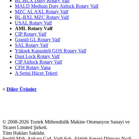
BL-BLX Dairy Rotary Valf
MALD Medium Duty Airlock Rotary Valf
MZC AL AXL Rotary Valf
BL-BXL MZC Rotary Valf
USAL Rotary Valf
AML Rotary Valf
CIP Rotary Valf
Granül GL Rotary Valf
SAL Rotary Valf
Yüksek Kapasiteli GOS Rotary Valf
Dust Lock Rotary Valf
CIP Airlock Rotary Valf
CFH Rotary Vana
A Serisi Hücre Tekeri
<
Diğer Ürünler
© 2008-2026 Toztek Mühendislik Makine Otomasyon Sanayi ve
Ticaret Limited Şirketi.
Tüm Hakları Saklıdır.
Şeyhli Mah. Ankara Cad. Vadi Sok. Aktürk Sanayi Dünyası No:6