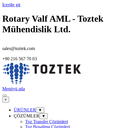
İçeriğe git
Rotary Valf AML - Toztek
Mühendislik Ltd.
sales@toztek.com
+90 216 567 70 03
Menüyü atla
×
ÜRÜNLER
▼
ÇÖZÜMLER
▼
Toz Transfer Çözümleri
Toz Boşaltma Çözümleri