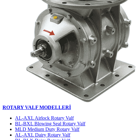
ROTARY VALF MODELLERİ
AL-AXL Airlock Rotary Valf
BL-BXL Blowing Seal Rotary Valf
MLD Medium Duty Rotary Valf
AL-AXL Dairy Rotary Valf