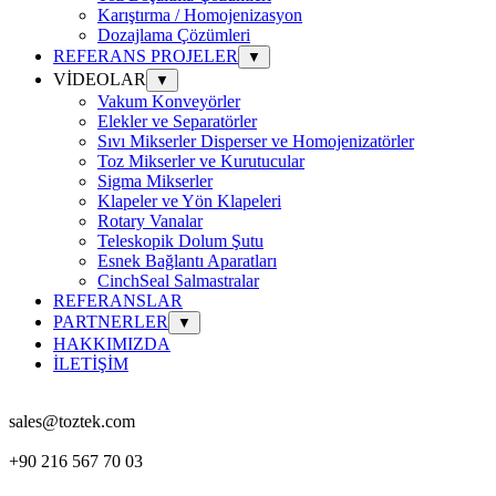
Karıştırma / Homojenizasyon
Dozajlama Çözümleri
REFERANS PROJELER
▼
VİDEOLAR
▼
Vakum Konveyörler
Elekler ve Separatörler
Sıvı Mikserler Disperser ve Homojenizatörler
Toz Mikserler ve Kurutucular
Sigma Mikserler
Klapeler ve Yön Klapeleri
Rotary Vanalar
Teleskopik Dolum Şutu
Esnek Bağlantı Aparatları
CinchSeal Salmastralar
REFERANSLAR
PARTNERLER
▼
HAKKIMIZDA
İLETİŞİM
sales@toztek.com
+90 216 567 70 03