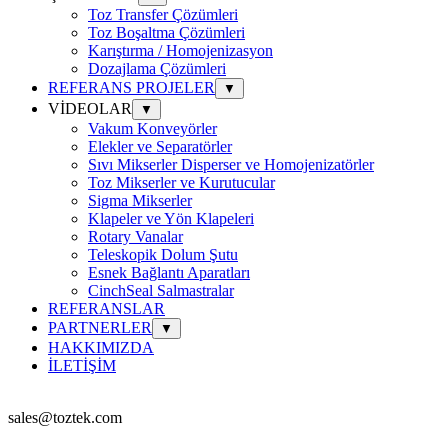
Toz Transfer Çözümleri
Toz Boşaltma Çözümleri
Karıştırma / Homojenizasyon
Dozajlama Çözümleri
REFERANS PROJELER
▼
VİDEOLAR
▼
Vakum Konveyörler
Elekler ve Separatörler
Sıvı Mikserler Disperser ve Homojenizatörler
Toz Mikserler ve Kurutucular
Sigma Mikserler
Klapeler ve Yön Klapeleri
Rotary Vanalar
Teleskopik Dolum Şutu
Esnek Bağlantı Aparatları
CinchSeal Salmastralar
REFERANSLAR
PARTNERLER
▼
HAKKIMIZDA
İLETİŞİM
sales@toztek.com