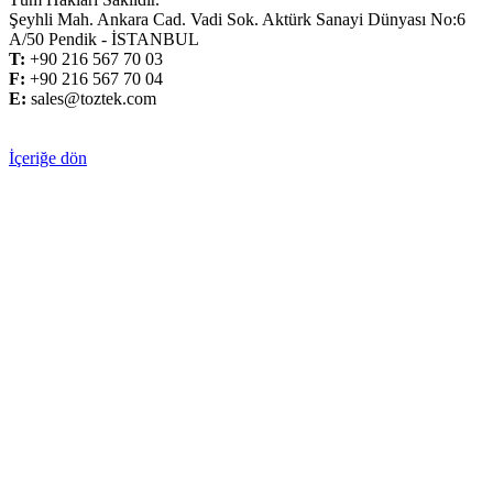
Şeyhli Mah. Ankara Cad. Vadi Sok. Aktürk Sanayi Dünyası No:6
A/50 Pendik - İSTANBUL
T:
+
90 216 567 70 03
F:
+
90 216 567 70 04
E:
sales@toztek.com
İçeriğe dön