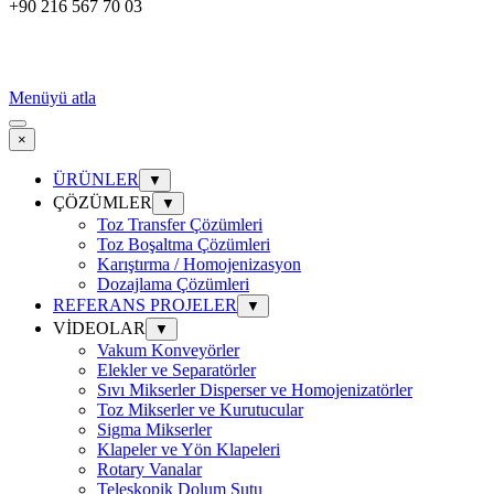
+90 216 567 70 03
Menüyü atla
×
ÜRÜNLER
▼
ÇÖZÜMLER
▼
Toz Transfer Çözümleri
Toz Boşaltma Çözümleri
Karıştırma / Homojenizasyon
Dozajlama Çözümleri
REFERANS PROJELER
▼
VİDEOLAR
▼
Vakum Konveyörler
Elekler ve Separatörler
Sıvı Mikserler Disperser ve Homojenizatörler
Toz Mikserler ve Kurutucular
Sigma Mikserler
Klapeler ve Yön Klapeleri
Rotary Vanalar
Teleskopik Dolum Şutu