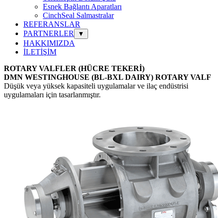
Esnek Bağlantı Aparatları
CinchSeal Salmastralar
REFERANSLAR
PARTNERLER
▼
HAKKIMIZDA
İLETİŞİM
ROTARY VALFLER (HÜCRE TEKERİ)
DMN WESTINGHOUSE
(BL-BXL DAIRY)
ROTARY VALF
Düşük veya yüksek kapasiteli uygulamalar ve ilaç endüstrisi
uygulamaları için tasarlanmıştır.