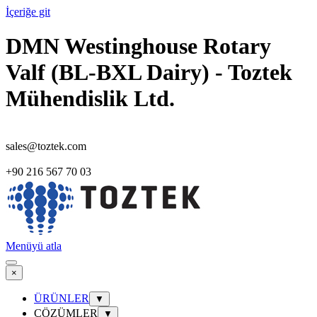
İçeriğe git
DMN Westinghouse Rotary
Valf (BL-BXL Dairy) - Toztek
Mühendislik Ltd.
sales@toztek.com
+90 216 567 70 03
Menüyü atla
×
ÜRÜNLER
▼
ÇÖZÜMLER
▼