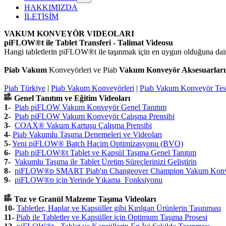
HAKKIMIZDA
İLETİŞİM
VAKUM KONVEYÖR
VIDEOLARI
piFLOW®t ile Tablet Transferi - Talimat Videosu
Hangi tabletlerin piFLOW®t ile taşınmak için en uygun olduğuna dair
Piab
Vakum
Konveyörleri ve Piab
Vakum
Konveyör Aksesuarları
Piab Türkiye
|
Piab Vakum Konveyörleri
|
Piab Vakum Konveyör Test
Genel Tanıtım ve Eğitim Videoları
1-
Piab piFLOW Vakum Konveyör Genel Tanıtım
2-
Piab piFLOW Vakum Konveyör Çalışma Prensibi
3-
COAX® Vakum Kartuşu Çalışma Prensibi
4-
Piab Vakumlu Taşıma Denemeleri ve Videoları
5-
Yeni piFLOW® Batch Hacim Optimizasyonu (BVO)
6-
Piab piFLOW®t Tablet ve Kapsül Taşıma Genel Tanıtım
7-
Vakumlu Taşıma ile Tablet Üretim Süreçlerinizi Geliştirin
8-
piFLOW®p SMART Piab'ın Changeover Champion Vakum Kon
9
-
piFLOW®p için Yerinde Yıkama Fonksiyonu
Toz ve Granül Malzeme Taşıma Videoları
10-
Tabletler, Haplar ve Kapsüller gibi Kırılgan Ürünlerin Taşınması
11-
Piab ile Tabletler ve Kapsüller için Optimum Taşıma Prosesi