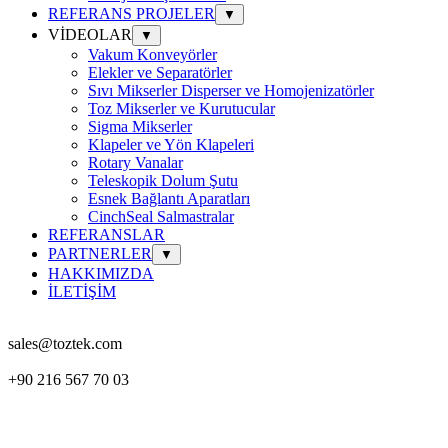
REFERANS PROJELER
▼
VİDEOLAR
▼
Vakum Konveyörler
Elekler ve Separatörler
Sıvı Mikserler Disperser ve Homojenizatörler
Toz Mikserler ve Kurutucular
Sigma Mikserler
Klapeler ve Yön Klapeleri
Rotary Vanalar
Teleskopik Dolum Şutu
Esnek Bağlantı Aparatları
CinchSeal Salmastralar
REFERANSLAR
PARTNERLER
▼
HAKKIMIZDA
İLETİŞİM
sales@toztek.com
+90 216 567 70 03