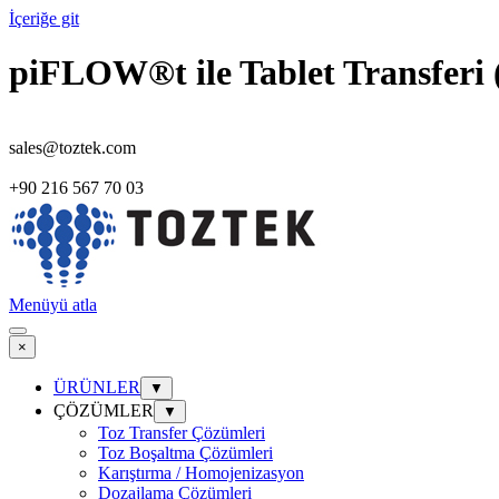
İçeriğe git
piFLOW®t ile Tablet Transferi 
sales@toztek.com
+90 216 567 70 03
Menüyü atla
×
ÜRÜNLER
▼
ÇÖZÜMLER
▼
Toz Transfer Çözümleri
Toz Boşaltma Çözümleri
Karıştırma / Homojenizasyon
Dozajlama Çözümleri