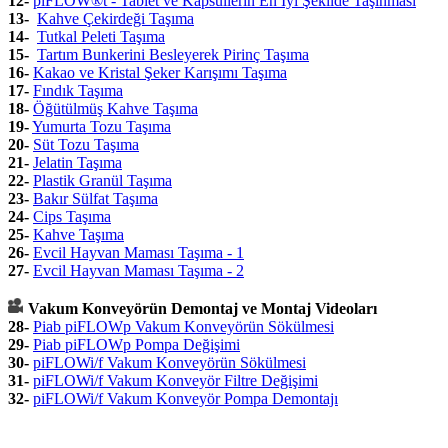
12-
piFLOW®t - Tablet ve Kapsüllerin En İyi Şekilde Taşınması
13-
Kahve Çekirdeği Taşıma
14-
Tutkal Peleti Taşıma
15-
Tartım Bunkerini Besleyerek Pirinç Taşıma
16-
Kakao ve Kristal Şeker Karışımı Taşıma
17-
Fındık Taşıma
18-
Öğütülmüş Kahve Taşıma
19-
Yumurta Tozu Taşıma
20-
Süt Tozu Taşıma
21-
Jelatin Taşıma
22-
Plastik Granül Taşıma
23-
Bakır Sülfat Taşıma
24-
Cips Taşıma
25-
Kahve Taşıma
26-
Evcil Hayvan Maması Taşıma - 1
27-
Evcil Hayvan Maması Taşıma - 2
Vakum Konveyörün Demontaj ve Montaj Videoları
28-
Piab piFLOWp Vakum Konveyörün Sökülmesi
29-
Piab piFLOWp Pompa Değişimi
30-
piFLOWi/f Vakum Konveyörün Sökülmesi
31-
piFLOWi/f Vakum Konveyör Filtre Değişimi
32-
piFLOWi/f Vakum Konveyör Pompa Demontajı