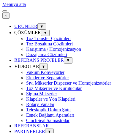
Menüyü atla
×
ÜRÜNLER
▼
ÇÖZÜMLER
▼
Toz Transfer Çözümleri
Toz Boşaltma Çözümleri
Karıştırma / Homojenizasyon
Dozajlama Çözümleri
REFERANS PROJELER
▼
VİDEOLAR
▼
Vakum Konveyörler
Elekler ve Separatörler
Sıvı Mikserler Disperser ve Homojenizatörler
Toz Mikserler ve Kurutucular
Sigma Mikserler
Klapeler ve Yön Klapeleri
Rotary Vanalar
Teleskopik Dolum Şutu
Esnek Bağlantı Aparatları
CinchSeal Salmastralar
REFERANSLAR
PARTNERLER
▼