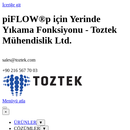
İçeriğe git
piFLOW®p için Yerinde
Yıkama Fonksiyonu - Toztek
Mühendislik Ltd.
sales@toztek.com
+90 216 567 70 03
Menüyü atla
×
ÜRÜNLER
▼
ÇÖZÜMLER
▼