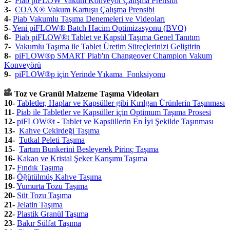
2-
Piab piFLOW Vakum Konveyör Çalışma Prensibi
3-
COAX® Vakum Kartuşu Çalışma Prensibi
4-
Piab Vakumlu Taşıma Denemeleri ve Videoları
5-
Yeni piFLOW® Batch Hacim Optimizasyonu (BVO)
6-
Piab piFLOW®t Tablet ve Kapsül Taşıma Genel Tanıtım
7-
Vakumlu Taşıma ile Tablet Üretim Süreçlerinizi Geliştirin
8-
piFLOW®p SMART Piab'ın Changeover Champion Vakum
Konveyörü
9
-
piFLOW®p için Yerinde Yıkama Fonksiyonu
Toz ve Granül Malzeme Taşıma Videoları
10-
Tabletler, Haplar ve Kapsüller gibi Kırılgan Ürünlerin Taşınması
11-
Piab ile Tabletler ve Kapsüller için Optimum Taşıma Prosesi
12-
piFLOW®t - Tablet ve Kapsüllerin En İyi Şekilde Taşınması
13-
Kahve Çekirdeği Taşıma
14-
Tutkal Peleti Taşıma
15-
Tartım Bunkerini Besleyerek Pirinç Taşıma
16-
Kakao ve Kristal Şeker Karışımı Taşıma
17-
Fındık Taşıma
18-
Öğütülmüş Kahve Taşıma
19-
Yumurta Tozu Taşıma
20-
Süt Tozu Taşıma
21-
Jelatin Taşıma
22-
Plastik Granül Taşıma
23-
Bakır Sülfat Taşıma