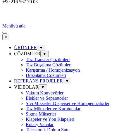
+90 216 567 70 03
Menüyü atla
×
ÜRÜNLER
▼
ÇÖZÜMLER
▼
Toz Transfer Çözümleri
Toz Boşaltma Çözümleri
Karıştırma / Homojenizasyon
Dozajlama Çözümleri
REFERANS PROJELER
▼
VİDEOLAR
▼
Vakum Konveyörler
Elekler ve Separatörler
Sıvı Mikserler Disperser ve Homojenizatörler
Toz Mikserler ve Kurutucular
Sigma Mikserler
Klapeler ve Yön Klapeleri
Rotary Vanalar
Teleskopik Dolum Şutu