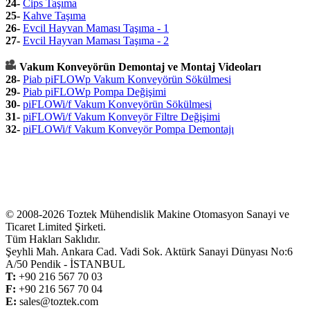
24-
Cips Taşıma
25-
Kahve Taşıma
26-
Evcil Hayvan Maması Taşıma - 1
27-
Evcil Hayvan Maması Taşıma - 2
Vakum Konveyörün Demontaj ve Montaj Videoları
28-
Piab piFLOWp Vakum Konveyörün Sökülmesi
29-
Piab piFLOWp Pompa Değişimi
30-
piFLOWi/f Vakum Konveyörün Sökülmesi
31-
piFLOWi/f Vakum Konveyör Filtre Değişimi
32-
piFLOWi/f Vakum Konveyör Pompa Demontajı
© 2008-2026 Toztek Mühendislik Makine Otomasyon Sanayi ve
Ticaret Limited Şirketi.
Tüm Hakları Saklıdır.
Şeyhli Mah. Ankara Cad. Vadi Sok. Aktürk Sanayi Dünyası No:6
A/50 Pendik - İSTANBUL
T:
+
90 216 567 70 03
F:
+
90 216 567 70 04
E:
sales@toztek.com