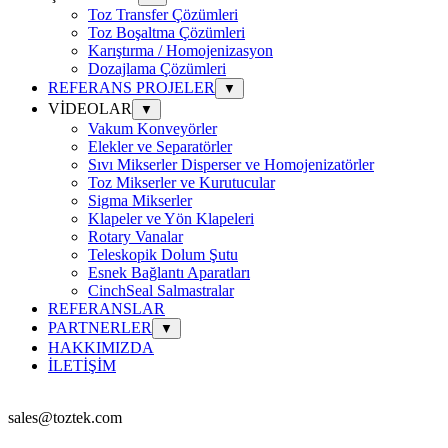
Toz Transfer Çözümleri
Toz Boşaltma Çözümleri
Karıştırma / Homojenizasyon
Dozajlama Çözümleri
REFERANS PROJELER
▼
VİDEOLAR
▼
Vakum Konveyörler
Elekler ve Separatörler
Sıvı Mikserler Disperser ve Homojenizatörler
Toz Mikserler ve Kurutucular
Sigma Mikserler
Klapeler ve Yön Klapeleri
Rotary Vanalar
Teleskopik Dolum Şutu
Esnek Bağlantı Aparatları
CinchSeal Salmastralar
REFERANSLAR
PARTNERLER
▼
HAKKIMIZDA
İLETİŞİM
sales@toztek.com