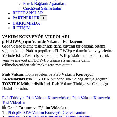
Esnek Bağlantı Aparatları
CinchSeal Salmastralar
REFERANSLAR
PARTNERLER
▼
HAKKIMIZDA
İLETİŞİM
VAKUM KONVEYÖR
VIDEOLARI
piFLOW®p için Yerinde Yıkama Fonksiyonu
Gıda ve ilaç işleme tesislerinde daha güvenli bir çalışma ortamı
sağlamak için Piab'ın popüler piFLOW®p vakumlu konveyörlerine
Yerinde Islak (WIP) işlevi eklendi. WIP püskürtme nozulları artık
yeni ve mevcut piFLOW®p taşıma sistemlerine dahil
edilmek/yeniden takılmak üzere mevcuttur.
Piab
Vakum
Konveyörleri ve Piab
Vakum
Konveyör
Aksesuarları
için TOZTEK Mühendislik ile bağlantıya geçiniz.
TOZTEK Mühendislik
Ltd. Piab Vakum Türkiye ve Ortadoğu
Distribütörüdür.
Piab Türkiye
|
Piab Vakum Konveyörleri
|
Piab Vakum Konveyör
Test Videoları
Genel Tanıtım ve Eğitim Videoları
1-
Piab piFLOW Vakum Konveyör Genel Tanıtım