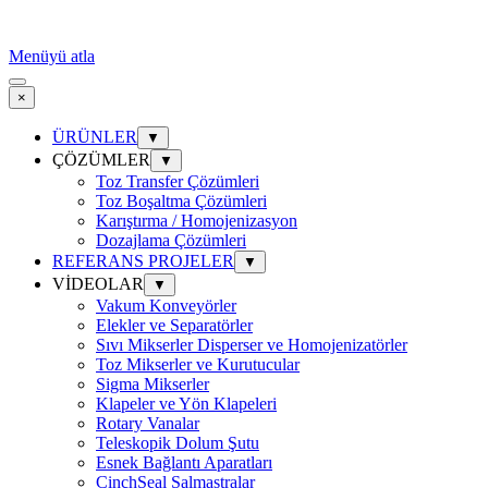
Menüyü atla
×
ÜRÜNLER
▼
ÇÖZÜMLER
▼
Toz Transfer Çözümleri
Toz Boşaltma Çözümleri
Karıştırma / Homojenizasyon
Dozajlama Çözümleri
REFERANS PROJELER
▼
VİDEOLAR
▼
Vakum Konveyörler
Elekler ve Separatörler
Sıvı Mikserler Disperser ve Homojenizatörler
Toz Mikserler ve Kurutucular
Sigma Mikserler
Klapeler ve Yön Klapeleri
Rotary Vanalar
Teleskopik Dolum Şutu
Esnek Bağlantı Aparatları
CinchSeal Salmastralar