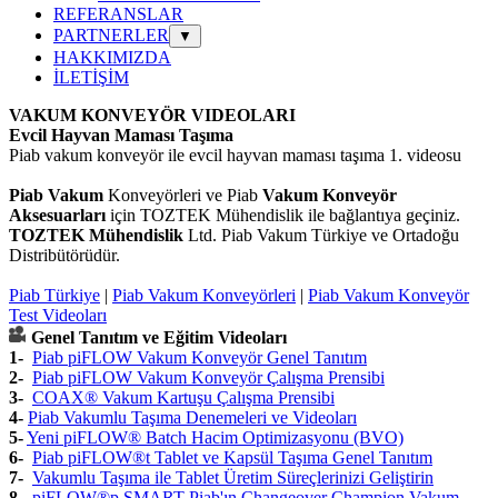
REFERANSLAR
PARTNERLER
▼
HAKKIMIZDA
İLETİŞİM
VAKUM KONVEYÖR
VIDEOLARI
Evcil Hayvan Maması Taşıma
Piab
vakum konveyör ile
evcil hayvan maması taşıma
1. videosu
Piab
Vakum
Konveyörleri ve Piab
Vakum
Konveyör
Aksesuarları
için TOZTEK Mühendislik ile bağlantıya geçiniz.
TOZTEK Mühendislik
Ltd. Piab Vakum Türkiye ve Ortadoğu
Distribütörüdür.
Piab Türkiye
|
Piab Vakum Konveyörleri
|
Piab Vakum Konveyör
Test Videoları
Genel Tanıtım ve Eğitim Videoları
1-
Piab piFLOW Vakum Konveyör Genel Tanıtım
2-
Piab piFLOW Vakum Konveyör Çalışma Prensibi
3-
COAX® Vakum Kartuşu Çalışma Prensibi
4-
Piab Vakumlu Taşıma Denemeleri ve Videoları
5-
Yeni piFLOW® Batch Hacim Optimizasyonu (BVO)
6-
Piab piFLOW®t Tablet ve Kapsül Taşıma Genel Tanıtım
7-
Vakumlu Taşıma ile Tablet Üretim Süreçlerinizi Geliştirin
8-
piFLOW®p SMART Piab'ın Changeover Champion Vakum