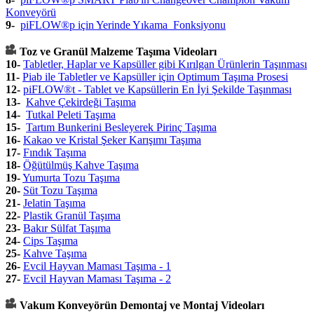
Konveyörü
9
-
piFLOW®p için Yerinde Yıkama Fonksiyonu
Toz ve Granül Malzeme Taşıma Videoları
10-
Tabletler, Haplar ve Kapsüller gibi Kırılgan Ürünlerin Taşınması
11-
Piab ile Tabletler ve Kapsüller için Optimum Taşıma Prosesi
12-
piFLOW®t - Tablet ve Kapsüllerin En İyi Şekilde Taşınması
13-
Kahve Çekirdeği Taşıma
14-
Tutkal Peleti Taşıma
15-
Tartım Bunkerini Besleyerek Pirinç Taşıma
16-
Kakao ve Kristal Şeker Karışımı Taşıma
17-
Fındık Taşıma
18-
Öğütülmüş Kahve Taşıma
19-
Yumurta Tozu Taşıma
20-
Süt Tozu Taşıma
21-
Jelatin Taşıma
22-
Plastik Granül Taşıma
23-
Bakır Sülfat Taşıma
24-
Cips Taşıma
25-
Kahve Taşıma
26-
Evcil Hayvan Maması Taşıma - 1
27-
Evcil Hayvan Maması Taşıma - 2
Vakum Konveyörün Demontaj ve Montaj Videoları