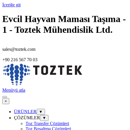
İçeriğe git
Evcil Hayvan Maması Taşıma -
1 - Toztek Mühendislik Ltd.
sales@toztek.com
+90 216 567 70 03
Menüyü atla
×
ÜRÜNLER
▼
ÇÖZÜMLER
▼
Toz Transfer Çözümleri
Toz Boşaltma Çözümleri