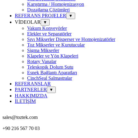
Karıştırma / Homojenizasyon
Dozajlama Çözümleri
REFERANS PROJELER
▼
VİDEOLAR
▼
Vakum Konveyörler
Elekler ve Separatörler
Sıvı Mikserler Disperser ve Homojenizatörler
Toz Mikserler ve Kurutucular
Sigma Mikserler
Klapeler ve Yön Klapeleri
Rotary Vanalar
Teleskopik Dolum Şutu
Esnek Bağlantı Aparatları
CinchSeal Salmastralar
REFERANSLAR
PARTNERLER
▼
HAKKIMIZDA
İLETİŞİM
sales@toztek.com
+90 216 567 70 03