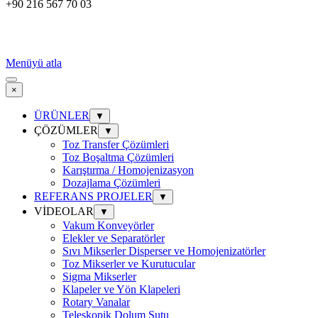
+90 216 567 70 03
Menüyü atla
×
ÜRÜNLER
▼
ÇÖZÜMLER
▼
Toz Transfer Çözümleri
Toz Boşaltma Çözümleri
Karıştırma / Homojenizasyon
Dozajlama Çözümleri
REFERANS PROJELER
▼
VİDEOLAR
▼
Vakum Konveyörler
Elekler ve Separatörler
Sıvı Mikserler Disperser ve Homojenizatörler
Toz Mikserler ve Kurutucular
Sigma Mikserler
Klapeler ve Yön Klapeleri
Rotary Vanalar
Teleskopik Dolum Şutu