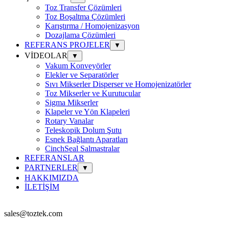
Toz Transfer Çözümleri
Toz Boşaltma Çözümleri
Karıştırma / Homojenizasyon
Dozajlama Çözümleri
REFERANS PROJELER
▼
VİDEOLAR
▼
Vakum Konveyörler
Elekler ve Separatörler
Sıvı Mikserler Disperser ve Homojenizatörler
Toz Mikserler ve Kurutucular
Sigma Mikserler
Klapeler ve Yön Klapeleri
Rotary Vanalar
Teleskopik Dolum Şutu
Esnek Bağlantı Aparatları
CinchSeal Salmastralar
REFERANSLAR
PARTNERLER
▼
HAKKIMIZDA
İLETİŞİM
sales@toztek.com