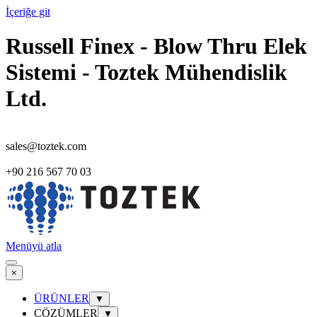
İçeriğe git
Russell Finex - Blow Thru Elek
Sistemi - Toztek Mühendislik
Ltd.
sales@toztek.com
+90 216 567 70 03
Menüyü atla
×
ÜRÜNLER
▼
ÇÖZÜMLER
▼