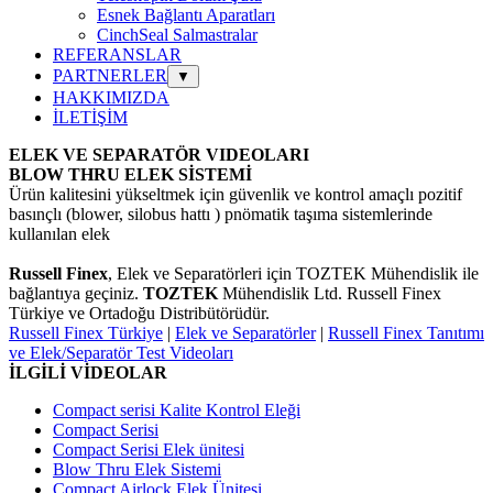
Esnek Bağlantı Aparatları
CinchSeal Salmastralar
REFERANSLAR
PARTNERLER
▼
HAKKIMIZDA
İLETİŞİM
ELEK VE SEPARATÖR VIDEOLARI
BLOW THRU ELEK SİSTEMİ
Ürün kalitesini yükseltmek için güvenlik ve kontrol amaçlı pozitif
basınçlı
(blower, silobus hattı ) pnömatik taşıma sistemlerinde
kullanılan elek
Russell Finex
,
Elek ve Separatörleri için TOZTEK Mühendislik ile
bağlantıya geçiniz.
TOZTEK
Mühendislik Ltd. Russell Finex
Türkiye ve Ortadoğu Distribütörüdür.
Russell Finex Türkiye
|
Elek ve Separatörler
|
Russell Finex Tanıtımı
ve Elek/Separatör Test Videoları
İLGİLİ VİDEOLAR
Compact serisi Kalite Kontrol Eleği
Compact Serisi
Compact Serisi Elek ünitesi
Blow Thru Elek Sistemi
Compact Airlock Elek Ünitesi