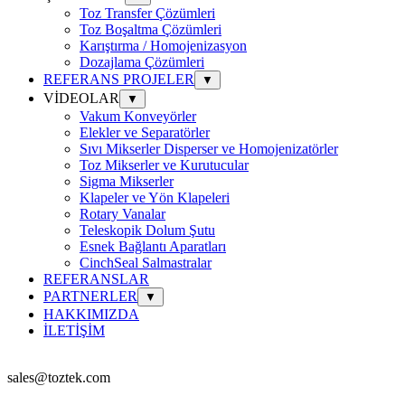
Toz Transfer Çözümleri
Toz Boşaltma Çözümleri
Karıştırma / Homojenizasyon
Dozajlama Çözümleri
REFERANS PROJELER
▼
VİDEOLAR
▼
Vakum Konveyörler
Elekler ve Separatörler
Sıvı Mikserler Disperser ve Homojenizatörler
Toz Mikserler ve Kurutucular
Sigma Mikserler
Klapeler ve Yön Klapeleri
Rotary Vanalar
Teleskopik Dolum Şutu
Esnek Bağlantı Aparatları
CinchSeal Salmastralar
REFERANSLAR
PARTNERLER
▼
HAKKIMIZDA
İLETİŞİM
sales@toztek.com