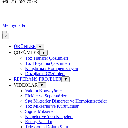
+90 216 567 70 03
Menüyü atla
×
ÜRÜNLER
▼
ÇÖZÜMLER
▼
Toz Transfer Çözümleri
Toz Boşaltma Çözümleri
Karıştırma / Homojenizasyon
Dozajlama Çözümleri
REFERANS PROJELER
▼
VİDEOLAR
▼
Vakum Konveyörler
Elekler ve Separatörler
Sıvı Mikserler Disperser ve Homojenizatörler
Toz Mikserler ve Kurutucular
Sigma Mikserler
Klapeler ve Yön Klapeleri
Rotary Vanalar
Teleskopik Dolum Şutu