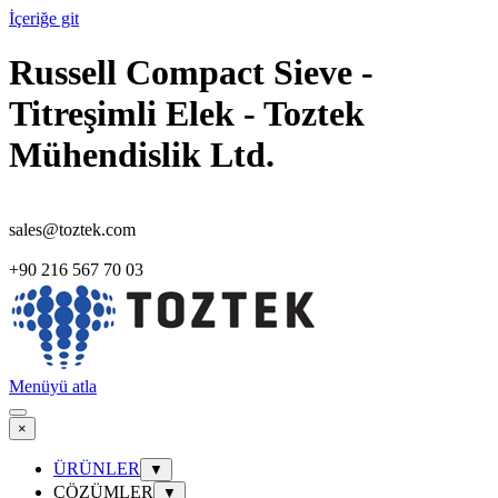
İçeriğe git
Russell Compact Sieve -
Titreşimli Elek - Toztek
Mühendislik Ltd.
sales@toztek.com
+90 216 567 70 03
Menüyü atla
×
ÜRÜNLER
▼
ÇÖZÜMLER
▼