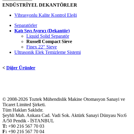
ENDÜSTRİYEL DEKANTÖRLER
Vibrasyonlu Kalite Kontrol Eleği
Separatörler
Katı Sıvı Ayırıcı (Dekantör)
Liquid Solid Separatör
Russell Compact Sieve
Finex 22" Sieve
Ultrasonik Elek Temizleme Sistemi
<
Diğer Ürünler
© 2008-2026 Toztek Mühendislik Makine Otomasyon Sanayi ve
Ticaret Limited Şirketi.
Tüm Hakları Saklıdır.
Şeyhli Mah. Ankara Cad. Vadi Sok. Aktürk Sanayi Dünyası No:6
A/50 Pendik - İSTANBUL
T:
+
90 216 567 70 03
F:
+
90 216 567 70 04