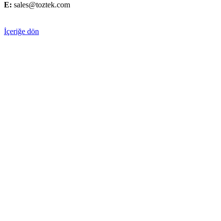
E:
sales@toztek.com
İçeriğe dön