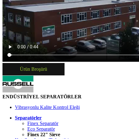
Ürün Broşürü
ENDÜSTRİYEL SEPARATÖRLER
Vibrasyonlu Kalite Kontrol Eleği
Separatörler
Finex Separatör
Eco Separatör
Finex 22" Sieve