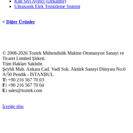
Katı Sıvı Ayırıcı (Dekantör)
Ultrasonik Elek Temizleme Sistemi
<
Diğer Ürünler
© 2008-2026 Toztek Mühendislik Makine Otomasyon Sanayi ve
Ticaret Limited Şirketi.
Tüm Hakları Saklıdır.
Şeyhli Mah. Ankara Cad. Vadi Sok. Aktürk Sanayi Dünyası No:6
A/50 Pendik - İSTANBUL
T:
+
90 216 567 70 03
F:
+
90 216 567 70 04
E:
sales@toztek.com
İçeriğe dön