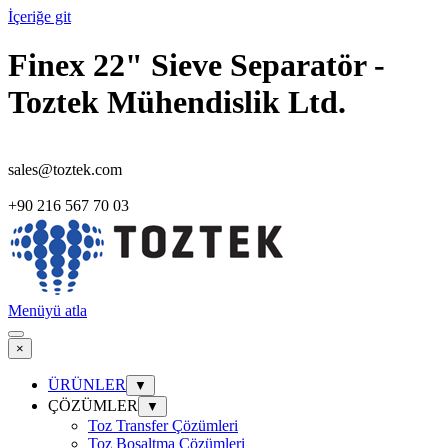
İçeriğe git
Finex 22" Sieve Separatör -
Toztek Mühendislik Ltd.
sales@toztek.com
+90 216 567 70 03
Menüyü atla
×
ÜRÜNLER
▼
ÇÖZÜMLER
▼
Toz Transfer Çözümleri
Toz Boşaltma Çözümleri