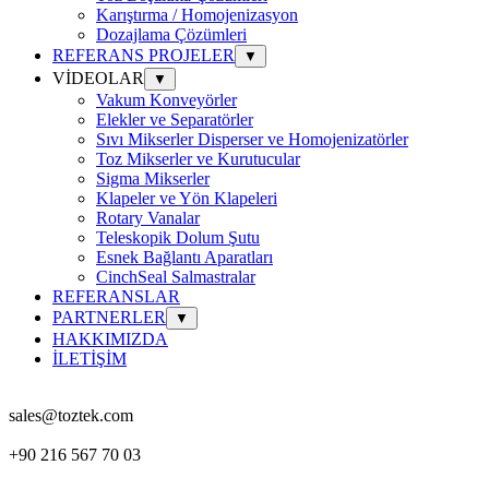
Karıştırma / Homojenizasyon
Dozajlama Çözümleri
REFERANS PROJELER
▼
VİDEOLAR
▼
Vakum Konveyörler
Elekler ve Separatörler
Sıvı Mikserler Disperser ve Homojenizatörler
Toz Mikserler ve Kurutucular
Sigma Mikserler
Klapeler ve Yön Klapeleri
Rotary Vanalar
Teleskopik Dolum Şutu
Esnek Bağlantı Aparatları
CinchSeal Salmastralar
REFERANSLAR
PARTNERLER
▼
HAKKIMIZDA
İLETİŞİM
sales@toztek.com
+90 216 567 70 03