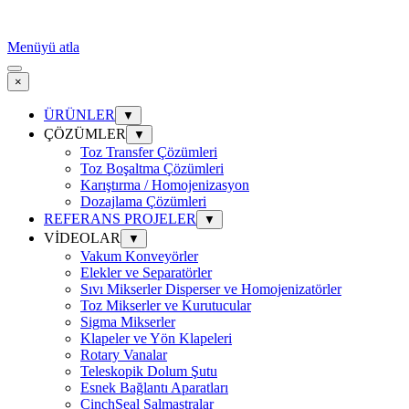
Menüyü atla
×
ÜRÜNLER
▼
ÇÖZÜMLER
▼
Toz Transfer Çözümleri
Toz Boşaltma Çözümleri
Karıştırma / Homojenizasyon
Dozajlama Çözümleri
REFERANS PROJELER
▼
VİDEOLAR
▼
Vakum Konveyörler
Elekler ve Separatörler
Sıvı Mikserler Disperser ve Homojenizatörler
Toz Mikserler ve Kurutucular
Sigma Mikserler
Klapeler ve Yön Klapeleri
Rotary Vanalar
Teleskopik Dolum Şutu
Esnek Bağlantı Aparatları
CinchSeal Salmastralar