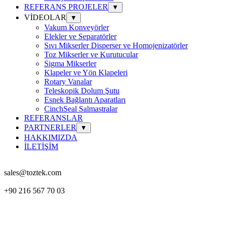
REFERANS PROJELER
▼
VİDEOLAR
▼
Vakum Konveyörler
Elekler ve Separatörler
Sıvı Mikserler Disperser ve Homojenizatörler
Toz Mikserler ve Kurutucular
Sigma Mikserler
Klapeler ve Yön Klapeleri
Rotary Vanalar
Teleskopik Dolum Şutu
Esnek Bağlantı Aparatları
CinchSeal Salmastralar
REFERANSLAR
PARTNERLER
▼
HAKKIMIZDA
İLETİŞİM
sales@toztek.com
+90 216 567 70 03