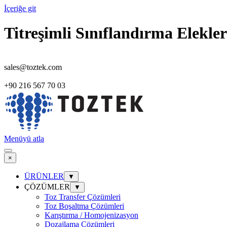
İçeriğe git
Titreşimli Sınıflandırma Elekler
sales@toztek.com
+90 216 567 70 03
Menüyü atla
×
ÜRÜNLER
▼
ÇÖZÜMLER
▼
Toz Transfer Çözümleri
Toz Boşaltma Çözümleri
Karıştırma / Homojenizasyon
Dozajlama Çözümleri