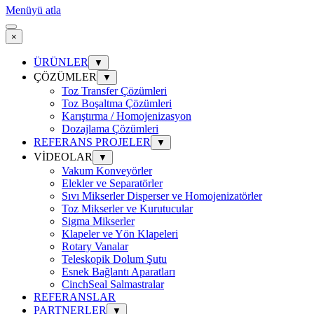
Menüyü atla
×
ÜRÜNLER
▼
ÇÖZÜMLER
▼
Toz Transfer Çözümleri
Toz Boşaltma Çözümleri
Karıştırma / Homojenizasyon
Dozajlama Çözümleri
REFERANS PROJELER
▼
VİDEOLAR
▼
Vakum Konveyörler
Elekler ve Separatörler
Sıvı Mikserler Disperser ve Homojenizatörler
Toz Mikserler ve Kurutucular
Sigma Mikserler
Klapeler ve Yön Klapeleri
Rotary Vanalar
Teleskopik Dolum Şutu
Esnek Bağlantı Aparatları
CinchSeal Salmastralar
REFERANSLAR
PARTNERLER
▼