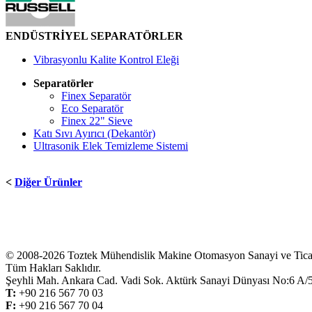
ENDÜSTRİYEL SEPARATÖRLER
Vibrasyonlu Kalite Kontrol Eleği
Separatörler
Finex Separatör
Eco Separatör
Finex 22" Sieve
Katı Sıvı Ayırıcı (Dekantör)
Ultrasonik Elek Temizleme Sistemi
<
Diğer Ürünler
© 2008-2026 Toztek Mühendislik Makine Otomasyon Sanayi ve Ticare
Tüm Hakları Saklıdır.
Şeyhli Mah. Ankara Cad. Vadi Sok. Aktürk Sanayi Dünyası No:6 
T:
+
90 216 567 70 03
F:
+
90 216 567 70 04