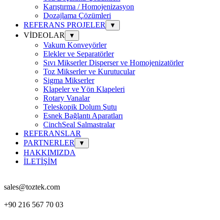
Karıştırma / Homojenizasyon
Dozajlama Çözümleri
REFERANS PROJELER
▼
VİDEOLAR
▼
Vakum Konveyörler
Elekler ve Separatörler
Sıvı Mikserler Disperser ve Homojenizatörler
Toz Mikserler ve Kurutucular
Sigma Mikserler
Klapeler ve Yön Klapeleri
Rotary Vanalar
Teleskopik Dolum Şutu
Esnek Bağlantı Aparatları
CinchSeal Salmastralar
REFERANSLAR
PARTNERLER
▼
HAKKIMIZDA
İLETİŞİM
sales@toztek.com
+90 216 567 70 03