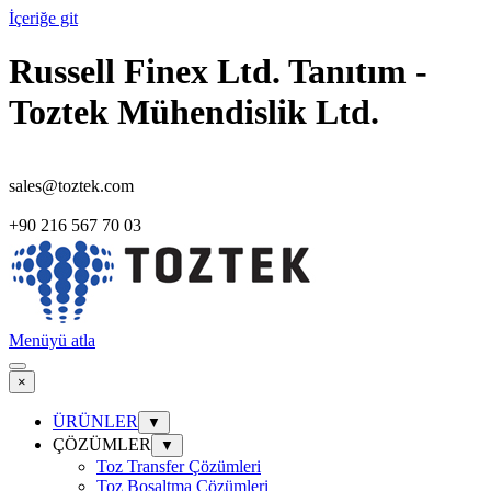
İçeriğe git
Russell Finex Ltd. Tanıtım -
Toztek Mühendislik Ltd.
sales@toztek.com
+90 216 567 70 03
Menüyü atla
×
ÜRÜNLER
▼
ÇÖZÜMLER
▼
Toz Transfer Çözümleri
Toz Boşaltma Çözümleri