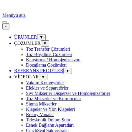
Menüyü atla
×
ÜRÜNLER
▼
ÇÖZÜMLER
▼
Toz Transfer Çözümleri
Toz Boşaltma Çözümleri
Karıştırma / Homojenizasyon
Dozajlama Çözümleri
REFERANS PROJELER
▼
VİDEOLAR
▼
Vakum Konveyörler
Elekler ve Separatörler
Sıvı Mikserler Disperser ve Homojenizatörler
Toz Mikserler ve Kurutucular
Sigma Mikserler
Klapeler ve Yön Klapeleri
Rotary Vanalar
Teleskopik Dolum Şutu
Esnek Bağlantı Aparatları
CinchSeal Salmastralar