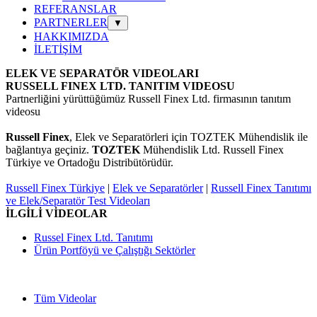
REFERANSLAR
PARTNERLER
▼
HAKKIMIZDA
İLETİŞİM
ELEK VE SEPARATÖR VIDEOLARI
RUSSELL FINEX LTD. TANITIM VIDEOSU
Partnerliğini yürüttüğümüz Russell Finex Ltd. firmasının tanıtım
videosu
Russell Finex
,
Elek ve Separatörleri için TOZTEK Mühendislik ile
bağlantıya geçiniz.
TOZTEK
Mühendislik Ltd. Russell Finex
Türkiye ve Ortadoğu Distribütörüdür.
Russell Finex Türkiye
|
Elek ve Separatörler
|
Russell Finex Tanıtımı
ve Elek/Separatör Test Videoları
İLGİLİ VİDEOLAR
Russel Finex Ltd. Tanıtımı
Ürün Portföyü ve Çalıştığı Sektörler
Tüm Videolar