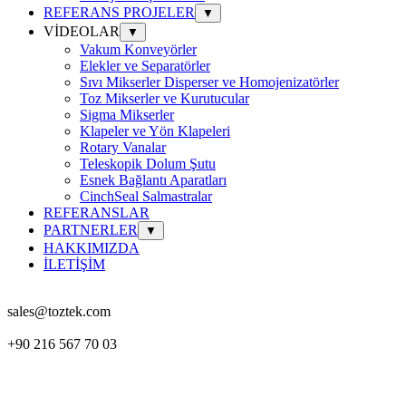
REFERANS PROJELER
▼
VİDEOLAR
▼
Vakum Konveyörler
Elekler ve Separatörler
Sıvı Mikserler Disperser ve Homojenizatörler
Toz Mikserler ve Kurutucular
Sigma Mikserler
Klapeler ve Yön Klapeleri
Rotary Vanalar
Teleskopik Dolum Şutu
Esnek Bağlantı Aparatları
CinchSeal Salmastralar
REFERANSLAR
PARTNERLER
▼
HAKKIMIZDA
İLETİŞİM
sales@toztek.com
+90 216 567 70 03