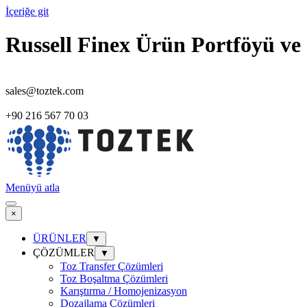
İçeriğe git
Russell Finex Ürün Portföyü ve 
sales@toztek.com
+90 216 567 70 03
Menüyü atla
×
ÜRÜNLER
▼
ÇÖZÜMLER
▼
Toz Transfer Çözümleri
Toz Boşaltma Çözümleri
Karıştırma / Homojenizasyon
Dozajlama Çözümleri