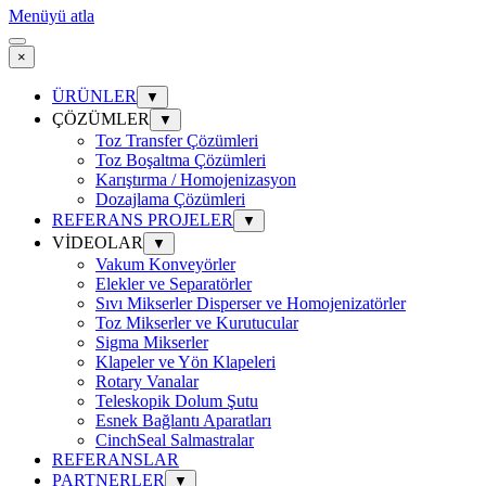
Menüyü atla
×
ÜRÜNLER
▼
ÇÖZÜMLER
▼
Toz Transfer Çözümleri
Toz Boşaltma Çözümleri
Karıştırma / Homojenizasyon
Dozajlama Çözümleri
REFERANS PROJELER
▼
VİDEOLAR
▼
Vakum Konveyörler
Elekler ve Separatörler
Sıvı Mikserler Disperser ve Homojenizatörler
Toz Mikserler ve Kurutucular
Sigma Mikserler
Klapeler ve Yön Klapeleri
Rotary Vanalar
Teleskopik Dolum Şutu
Esnek Bağlantı Aparatları
CinchSeal Salmastralar
REFERANSLAR
PARTNERLER
▼