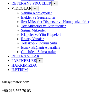
REFERANS PROJELER
▼
VİDEOLAR
▼
Vakum Konveyörler
Elekler ve Separatörler
Sıvı Mikserler Disperser ve Homojenizatörler
Toz Mikserler ve Kurutucular
Sigma Mikserler
Klapeler ve Yön Klapeleri
Rotary Vanalar
Teleskopik Dolum Şutu
Esnek Bağlantı Aparatları
CinchSeal Salmastralar
REFERANSLAR
PARTNERLER
▼
HAKKIMIZDA
İLETİŞİM
sales@toztek.com
+90 216 567 70 03