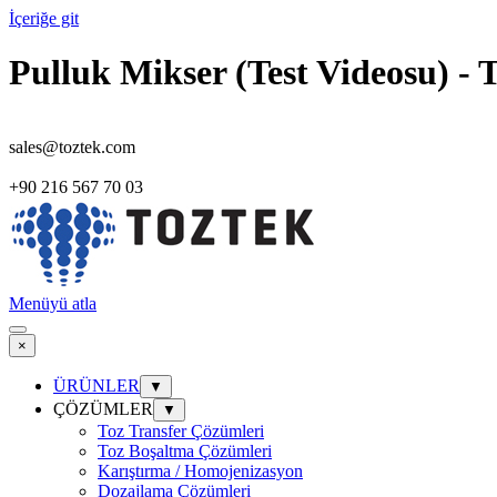
İçeriğe git
Pulluk Mikser (Test Videosu) - 
sales@toztek.com
+90 216 567 70 03
Menüyü atla
×
ÜRÜNLER
▼
ÇÖZÜMLER
▼
Toz Transfer Çözümleri
Toz Boşaltma Çözümleri
Karıştırma / Homojenizasyon
Dozajlama Çözümleri