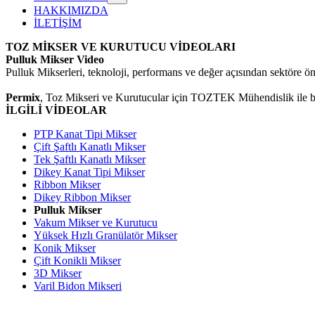
HAKKIMIZDA
İLETİŞİM
TOZ MİKSER VE KURUTUCU VİDEOLARI
Pulluk Mikser Video
Pulluk Mikserleri, teknoloji, performans ve değer açısından sektöre ön
Permix
,
Toz Mikseri ve Kurutucular için TOZTEK Mühendislik ile b
İLGİLİ VİDEOLAR
PTP Kanat Tipi Mikser
Çift Şaftlı Kanatlı Mikser
Tek Şaftlı Kanatlı Mikser
Dikey Kanat Tipi Mikser
Ribbon Mikser
Dikey Ribbon Mikser
Pulluk Mikser
Vakum Mikser ve Kurutucu
Yüksek Hızlı Granülatör Mikser
Konik Mikser
Çift Konikli Mikser
3D Mikser
Varil Bidon Mikseri