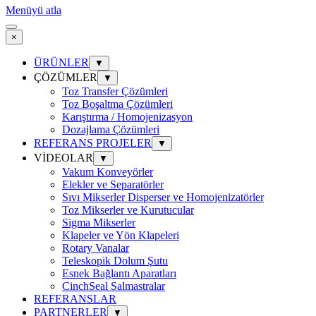
Menüyü atla
×
ÜRÜNLER
▼
ÇÖZÜMLER
▼
Toz Transfer Çözümleri
Toz Boşaltma Çözümleri
Karıştırma / Homojenizasyon
Dozajlama Çözümleri
REFERANS PROJELER
▼
VİDEOLAR
▼
Vakum Konveyörler
Elekler ve Separatörler
Sıvı Mikserler Disperser ve Homojenizatörler
Toz Mikserler ve Kurutucular
Sigma Mikserler
Klapeler ve Yön Klapeleri
Rotary Vanalar
Teleskopik Dolum Şutu
Esnek Bağlantı Aparatları
CinchSeal Salmastralar
REFERANSLAR
PARTNERLER
▼