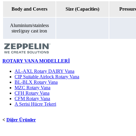
Body and Covers
Size (Capacities)
Pressur
Aluminium/stainless
steel/gray cast iron
ROTARY VANA MODELLERİ
AL-AXL Rotary
DAIRY
Vana
CIP Suitable Airlock Rotary Vana
BL-BLX Rotary Vana
MZC
Rotary Vana
CFH Rotary Vana
CFM Rotary Vana
A Serisi Hücre Tekeri
<
Diğer Ürünler