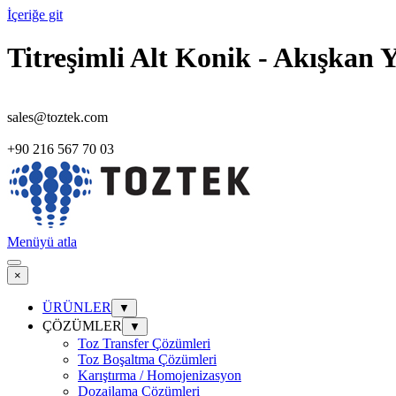
İçeriğe git
Titreşimli Alt Konik - Akışkan 
sales@toztek.com
+90 216 567 70 03
Menüyü atla
×
ÜRÜNLER
▼
ÇÖZÜMLER
▼
Toz Transfer Çözümleri
Toz Boşaltma Çözümleri
Karıştırma / Homojenizasyon
Dozajlama Çözümleri