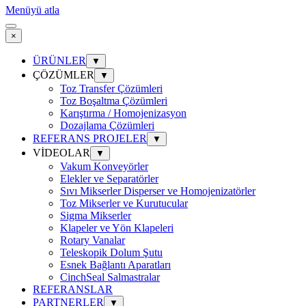
Menüyü atla
×
ÜRÜNLER
▼
ÇÖZÜMLER
▼
Toz Transfer Çözümleri
Toz Boşaltma Çözümleri
Karıştırma / Homojenizasyon
Dozajlama Çözümleri
REFERANS PROJELER
▼
VİDEOLAR
▼
Vakum Konveyörler
Elekler ve Separatörler
Sıvı Mikserler Disperser ve Homojenizatörler
Toz Mikserler ve Kurutucular
Sigma Mikserler
Klapeler ve Yön Klapeleri
Rotary Vanalar
Teleskopik Dolum Şutu
Esnek Bağlantı Aparatları
CinchSeal Salmastralar
REFERANSLAR
PARTNERLER
▼