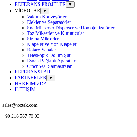
REFERANS PROJELER
▼
VİDEOLAR
▼
Vakum Konveyörler
Elekler ve Separatörler
Sıvı Mikserler Disperser ve Homojenizatörler
Toz Mikserler ve Kurutucular
Sigma Mikserler
Klapeler ve Yön Klapeleri
Rotary Vanalar
Teleskopik Dolum Şutu
Esnek Bağlantı Aparatları
CinchSeal Salmastralar
REFERANSLAR
PARTNERLER
▼
HAKKIMIZDA
İLETİŞİM
sales@toztek.com
+90 216 567 70 03