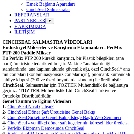
Esnek Bağlantı Aparatları
CinchSeal Salmastralar
REFERANSLAR
PARTNERLER
▼
HAKKIMIZDA
İLETİŞİM
CINCHSEAL SALMASTRA VİDEOLARI
Endüstriyel Mikserler ve Karıştırma Ekipmanları - PerMix
PTP 200 Paddle Mikser
Bu PerMix PTP 200 kürekli karıştırıcı, bir Plastik bileşikleri (ana
parti) üreticisine tedarik edilmiştir. Makine “anahtar deliği”
standardında, ana kapının altında güvenlik ağı, özel CinchSeal* ana
mil contaları (kontaminasyonsuz contalar için), pnömatik kumandalı
tahliye klapesi (200 ve üzeri boyutlarda standart) ile üretilmiştir.
CinchSeal
, Salmastralar için TOZTEK Mühendislik ile bağlantıya
geçiniz.
TOZTEK
Mühendislik Ltd.
CinchSeal
Türkiye ve
Ortadoğu Distribütörüdür.
Genel Tanıtım ve Eğitim Videoları
1-
CinchSeal Nasıl Çalışır?
2-
CinchSeal Döner Şaft Üreticisine Genel Bakış
3-
CinchSeal Şirketine Genel Bakış İsteğe Bağlı Web Semineri
4-
CinchSeal - yenilikçi döner şaft keçelerinin küresel lider üreticisi
5-
PerMix Ekipman Demosunda CinchSeal
6-
Endüstriyel Mikserler ve Karıştırma Ekipmanları - PerMix PTP