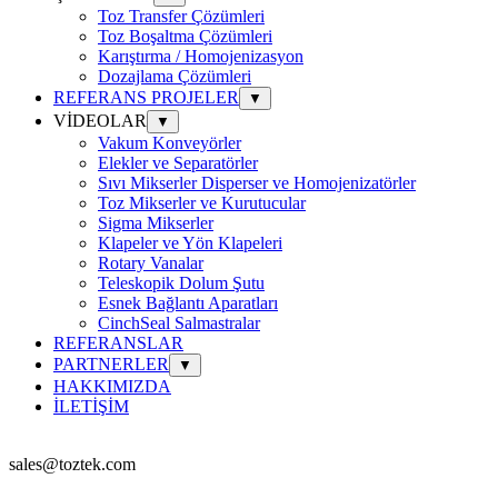
Toz Transfer Çözümleri
Toz Boşaltma Çözümleri
Karıştırma / Homojenizasyon
Dozajlama Çözümleri
REFERANS PROJELER
▼
VİDEOLAR
▼
Vakum Konveyörler
Elekler ve Separatörler
Sıvı Mikserler Disperser ve Homojenizatörler
Toz Mikserler ve Kurutucular
Sigma Mikserler
Klapeler ve Yön Klapeleri
Rotary Vanalar
Teleskopik Dolum Şutu
Esnek Bağlantı Aparatları
CinchSeal Salmastralar
REFERANSLAR
PARTNERLER
▼
HAKKIMIZDA
İLETİŞİM
sales@toztek.com