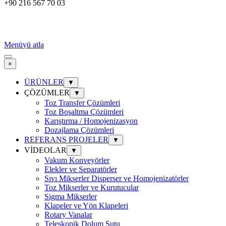
+90 216 567 70 03
Menüyü atla
×
ÜRÜNLER
▼
ÇÖZÜMLER
▼
Toz Transfer Çözümleri
Toz Boşaltma Çözümleri
Karıştırma / Homojenizasyon
Dozajlama Çözümleri
REFERANS PROJELER
▼
VİDEOLAR
▼
Vakum Konveyörler
Elekler ve Separatörler
Sıvı Mikserler Disperser ve Homojenizatörler
Toz Mikserler ve Kurutucular
Sigma Mikserler
Klapeler ve Yön Klapeleri
Rotary Vanalar
Teleskopik Dolum Şutu