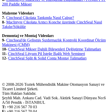
200 Paddle Mikser
Malzeme Videoları
7-
Cinchseal Çikolata Tankında Nasıl Çalışır?
8-
MacIntyre Çikolata Arıtıcı Konche üzerinde CinchSeal Nasıl
Takılır/Sökülür
Demontaj ve Montaj Videoları
9-
Cinchseal'de Gelişmiş Sızdırmazlık Kontrolü Koordinat Ölçüm
Makinesi (CMM)
10-
CinchSeal Mikser Dahili Bileşenleri Değiştirme Talimatları
11-
CinchSeal Lityum Pil İsteğe Bağlı Web Semineri
12-
CinchSeal Split & Solid Conta Montaj Talimatları
© 2008-2026 Toztek Mühendislik Makine Otomasyon Sanayi ve
Ticaret Limited Şirketi.
Tüm Hakları Saklıdır.
Şeyhli Mah. Ankara Cad. Vadi Sok. Aktürk Sanayi Dünyası No:6
A/50 Pendik - İSTANBUL
T:
+
90 216 567 70 03
F:
+
90 216 567 70 04