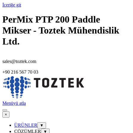
İçeriğe git
PerMix PTP 200 Paddle
Mikser - Toztek Mühendislik
Ltd.
sales@toztek.com
+90 216 567 70 03
Menüyü atla
×
ÜRÜNLER
▼
ÇÖZÜMLER
▼