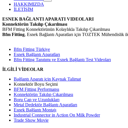
HAKKIMIZDA
İLETİŞİM
ESNEK BAĞLANTI APARATI VIDEOLARI
Konnektörün Takılıp Çıkarılması
BFM Fitting Konnektörünün Kolaylıkla Takılıp Çıkarılması
Bfm Fitting
,
Esnek Bağlantı Aparatları
için TOZTEK Mühendislik ile
Bfm Fitting Türkiye
Esnek Bağlantı Aparatları
Bfm Fitting Tanıtımı ve Esnek Bağlantı Test Videoları
İLGİLİ VİDEOLAR
Bağlantı Aparatı için Kaynak Talimat
Konnektör Boyu Seçimi
BFM Fitting Performansı
Konnektörün Takılıp Çıkarılması
Boru Çap ve Uzunlukları
Metal Dedektör Bağlantı Aparatları
Esnek Bağlantı Montajı
Industrial Connector in Action On Milk Powder
Trade Show Movie