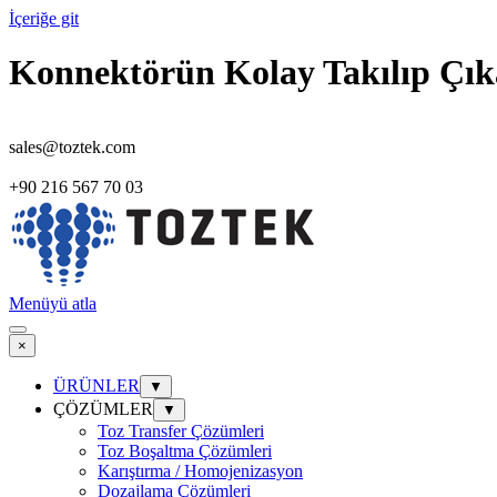
İçeriğe git
Konnektörün Kolay Takılıp Çıkar
sales@toztek.com
+90 216 567 70 03
Menüyü atla
×
ÜRÜNLER
▼
ÇÖZÜMLER
▼
Toz Transfer Çözümleri
Toz Boşaltma Çözümleri
Karıştırma / Homojenizasyon
Dozajlama Çözümleri