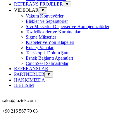
REFERANS PROJELER
▼
VİDEOLAR
▼
Vakum Konveyörler
Elekler ve Separatörler
Sıvı Mikserler Disperser ve Homojenizatörler
Toz Mikserler ve Kurutucular
Sigma Mikserler
Klapeler ve Yön Klapeleri
Rotary Vanalar
Teleskopik Dolum Şutu
Esnek Bağlantı Aparatları
CinchSeal Salmastralar
REFERANSLAR
PARTNERLER
▼
HAKKIMIZDA
İLETİŞİM
sales@toztek.com
+90 216 567 70 03