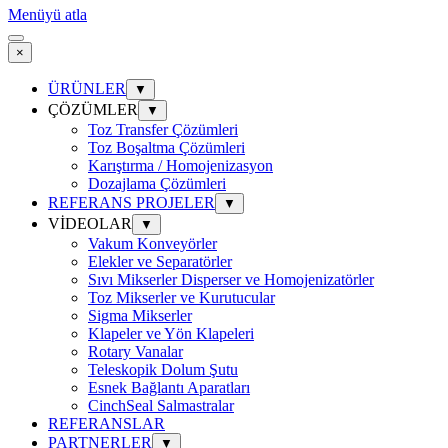
Menüyü atla
×
ÜRÜNLER
▼
ÇÖZÜMLER
▼
Toz Transfer Çözümleri
Toz Boşaltma Çözümleri
Karıştırma / Homojenizasyon
Dozajlama Çözümleri
REFERANS PROJELER
▼
VİDEOLAR
▼
Vakum Konveyörler
Elekler ve Separatörler
Sıvı Mikserler Disperser ve Homojenizatörler
Toz Mikserler ve Kurutucular
Sigma Mikserler
Klapeler ve Yön Klapeleri
Rotary Vanalar
Teleskopik Dolum Şutu
Esnek Bağlantı Aparatları
CinchSeal Salmastralar
REFERANSLAR
PARTNERLER
▼