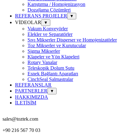
Karıştırma / Homojenizasyon
Dozajlama Çözümleri
REFERANS PROJELER
▼
VİDEOLAR
▼
Vakum Konveyörler
Elekler ve Separatörler
Sıvı Mikserler Disperser ve Homojenizatörler
Toz Mikserler ve Kurutucular
Sigma Mikserler
Klapeler ve Yön Klapeleri
Rotary Vanalar
Teleskopik Dolum Şutu
Esnek Bağlantı Aparatları
CinchSeal Salmastralar
REFERANSLAR
PARTNERLER
▼
HAKKIMIZDA
İLETİŞİM
sales@toztek.com
+90 216 567 70 03