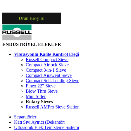
Ürün Broşürü
ENDÜSTRİYEL ELEKLER
Vibrasyonlu Kalite Kontrol Eleği
Russell Compact Sieve
Compact Airlock Sieve
Compact 3-in-1 Sieve
Compact Airswept Sieve
Compact Self-Loading Sieve
Finex 22" Sieve
Blow Thru Sieve
Mini Sifter
Rotary Sieves
Russell AMPro Sieve Station
Separatörler
Katı Sıvı Ayırıcı (Dekantör)
Ultrasonik Elek Temizleme Sistemi