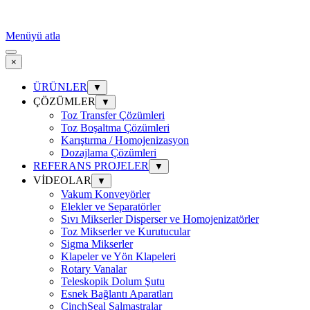
Menüyü atla
×
ÜRÜNLER
▼
ÇÖZÜMLER
▼
Toz Transfer Çözümleri
Toz Boşaltma Çözümleri
Karıştırma / Homojenizasyon
Dozajlama Çözümleri
REFERANS PROJELER
▼
VİDEOLAR
▼
Vakum Konveyörler
Elekler ve Separatörler
Sıvı Mikserler Disperser ve Homojenizatörler
Toz Mikserler ve Kurutucular
Sigma Mikserler
Klapeler ve Yön Klapeleri
Rotary Vanalar
Teleskopik Dolum Şutu
Esnek Bağlantı Aparatları
CinchSeal Salmastralar