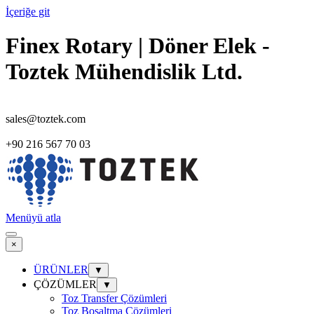
İçeriğe git
Finex Rotary | Döner Elek -
Toztek Mühendislik Ltd.
sales@toztek.com
+90 216 567 70 03
Menüyü atla
×
ÜRÜNLER
▼
ÇÖZÜMLER
▼
Toz Transfer Çözümleri
Toz Boşaltma Çözümleri