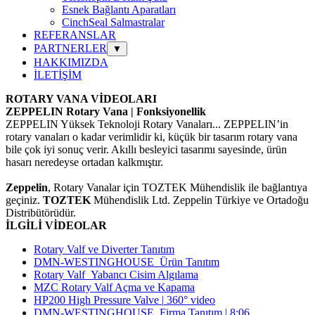
Esnek Bağlantı Aparatları
CinchSeal Salmastralar
REFERANSLAR
PARTNERLER
▼
HAKKIMIZDA
İLETİŞİM
ROTARY VANA VİDEOLARI
ZEPPELIN Rotary Vana | Fonksiyonellik
ZEPPELIN Yüksek Teknoloji Rotary Vanaları...
ZEPPELIN’in
rotary vanaları o kadar verimlidir ki, küçük bir tasarım rotary vana
bile çok iyi sonuç verir. Akıllı besleyici tasarımı sayesinde, ürün
hasarı neredeyse ortadan kalkmıştır.
Zeppelin
,
Rotary Vanalar
için TOZTEK Mühendislik ile bağlantıya
geçiniz.
TOZTEK
Mühendislik Ltd.
Zeppelin
Türkiye ve Ortadoğu
Distribütörüdür.
İLGİLİ VİDEOLAR
Rotary Valf ve Diverter Tanıtım
DMN-WESTINGHOUSE Ürün Tanıtım
Rotary Valf Yabancı Cisim Algılama
MZC Rotary Valf Açma ve Kapama
HP200 High Pressure Valve
|
360° video
DMN-WESTINGHOUSE Firma Tanıtım
| 8:06