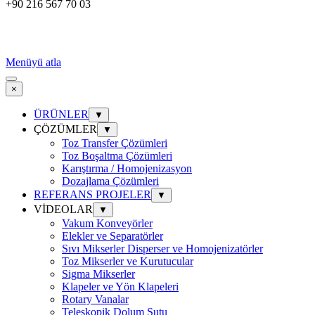
+90 216 567 70 03
Menüyü atla
×
ÜRÜNLER
▼
ÇÖZÜMLER
▼
Toz Transfer Çözümleri
Toz Boşaltma Çözümleri
Karıştırma / Homojenizasyon
Dozajlama Çözümleri
REFERANS PROJELER
▼
VİDEOLAR
▼
Vakum Konveyörler
Elekler ve Separatörler
Sıvı Mikserler Disperser ve Homojenizatörler
Toz Mikserler ve Kurutucular
Sigma Mikserler
Klapeler ve Yön Klapeleri
Rotary Vanalar
Teleskopik Dolum Şutu