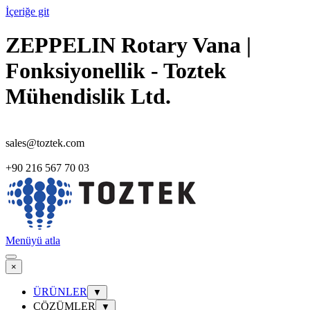
İçeriğe git
ZEPPELIN Rotary Vana |
Fonksiyonellik - Toztek
Mühendislik Ltd.
sales@toztek.com
+90 216 567 70 03
Menüyü atla
×
ÜRÜNLER
▼
ÇÖZÜMLER
▼