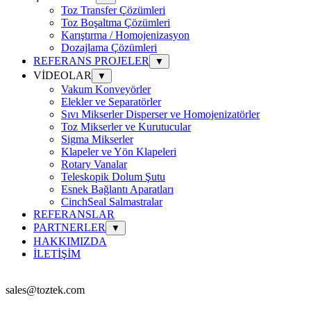
Toz Transfer Çözümleri
Toz Boşaltma Çözümleri
Karıştırma / Homojenizasyon
Dozajlama Çözümleri
REFERANS PROJELER
▼
VİDEOLAR
▼
Vakum Konveyörler
Elekler ve Separatörler
Sıvı Mikserler Disperser ve Homojenizatörler
Toz Mikserler ve Kurutucular
Sigma Mikserler
Klapeler ve Yön Klapeleri
Rotary Vanalar
Teleskopik Dolum Şutu
Esnek Bağlantı Aparatları
CinchSeal Salmastralar
REFERANSLAR
PARTNERLER
▼
HAKKIMIZDA
İLETİŞİM
sales@toztek.com