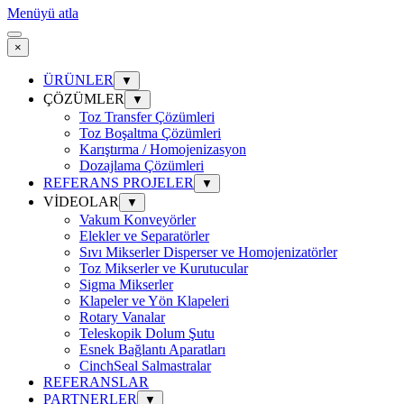
Menüyü atla
×
ÜRÜNLER
▼
ÇÖZÜMLER
▼
Toz Transfer Çözümleri
Toz Boşaltma Çözümleri
Karıştırma / Homojenizasyon
Dozajlama Çözümleri
REFERANS PROJELER
▼
VİDEOLAR
▼
Vakum Konveyörler
Elekler ve Separatörler
Sıvı Mikserler Disperser ve Homojenizatörler
Toz Mikserler ve Kurutucular
Sigma Mikserler
Klapeler ve Yön Klapeleri
Rotary Vanalar
Teleskopik Dolum Şutu
Esnek Bağlantı Aparatları
CinchSeal Salmastralar
REFERANSLAR
PARTNERLER
▼