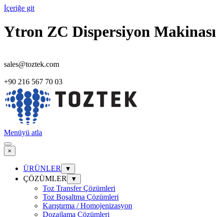
İçeriğe git
Ytron ZC Dispersiyon Makinası 
sales@toztek.com
+90 216 567 70 03
Menüyü atla
×
ÜRÜNLER
▼
ÇÖZÜMLER
▼
Toz Transfer Çözümleri
Toz Boşaltma Çözümleri
Karıştırma / Homojenizasyon
Dozajlama Çözümleri