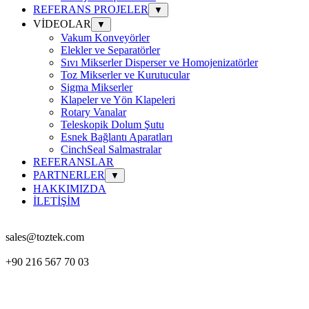
REFERANS PROJELER
▼
VİDEOLAR
▼
Vakum Konveyörler
Elekler ve Separatörler
Sıvı Mikserler Disperser ve Homojenizatörler
Toz Mikserler ve Kurutucular
Sigma Mikserler
Klapeler ve Yön Klapeleri
Rotary Vanalar
Teleskopik Dolum Şutu
Esnek Bağlantı Aparatları
CinchSeal Salmastralar
REFERANSLAR
PARTNERLER
▼
HAKKIMIZDA
İLETİŞİM
sales@toztek.com
+90 216 567 70 03