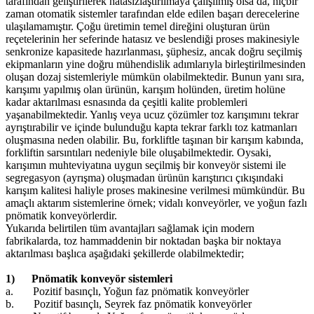
tarafından geliştirilerek hatasızlaştırılmaya çalışılmış olsa da, hiçbir
zaman otomatik sistemler tarafından elde edilen başarı derecelerine
ulaşılamamıştır. Çoğu üretimin temel direğini oluşturan ürün
reçetelerinin her seferinde hatasız ve beslendiği proses makinesiyle
senkronize kapasitede hazırlanması, şüphesiz, ancak doğru seçilmiş
ekipmanların yine doğru mühendislik adımlarıyla birleştirilmesinden
oluşan dozaj sistemleriyle mümkün olabilmektedir. Bunun yanı sıra,
karışımı yapılmış olan ürünün, karışım holünden, üretim holüne
kadar aktarılması esnasında da çeşitli kalite problemleri
yaşanabilmektedir. Yanlış veya ucuz çözümler toz karışımını tekrar
ayrıştırabilir ve içinde bulunduğu kapta tekrar farklı toz katmanları
oluşmasına neden olabilir. Bu, forkliftle taşınan bir karışım kabında,
forkliftin sarsıntıları nedeniyle bile oluşabilmektedir. Oysaki,
karışımın muhteviyatına uygun seçilmiş bir konveyör sistemi ile
segregasyon (ayrışma) oluşmadan ürünün karıştırıcı çıkışındaki
karışım kalitesi haliyle proses makinesine verilmesi mümkündür. Bu
amaçlı aktarım sistemlerine örnek; vidalı konveyörler, ve yoğun fazlı
pnömatik konveyörlerdir.
Yukarıda belirtilen tüm avantajları sağlamak için modern
fabrikalarda, toz hammaddenin bir noktadan başka bir noktaya
aktarılması başlıca aşağıdaki şekillerde olabilmektedir;
1) Pnömatik konveyör sistemleri
a.
Pozitif basınçlı, Yoğun faz pnömatik konveyörler
b.
Pozitif basınçlı, Seyrek faz pnömatik konveyörler