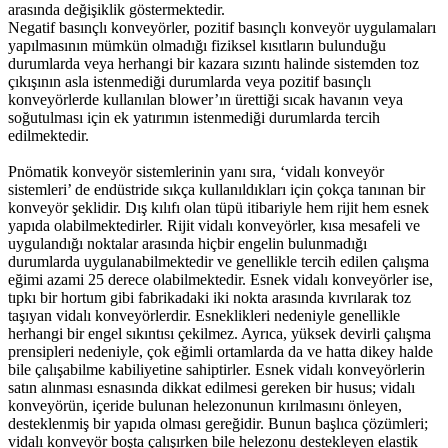
arasında değişiklik göstermektedir.
Negatif basınçlı konveyörler, pozitif basınçlı konveyör uygulamaları
yapılmasının mümkün olmadığı fiziksel kısıtların bulunduğu
durumlarda veya herhangi bir kazara sızıntı halinde sistemden toz
çıkışının asla istenmediği durumlarda veya pozitif basınçlı
konveyörlerde kullanılan blower’ın ürettiği sıcak havanın veya
soğutulması için ek yatırımın istenmediği durumlarda tercih
edilmektedir.
Pnömatik konveyör sistemlerinin yanı sıra, ‘vidalı konveyör
sistemleri’ de endüstride sıkça kullanıldıkları için çokça tanınan bir
konveyör şeklidir. Dış kılıfı olan tüpü itibariyle hem rijit hem esnek
yapıda olabilmektedirler. Rijit vidalı konveyörler, kısa mesafeli ve
uygulandığı noktalar arasında hiçbir engelin bulunmadığı
durumlarda uygulanabilmektedir ve genellikle tercih edilen çalışma
eğimi azami 25 derece olabilmektedir. Esnek vidalı konveyörler ise,
tıpkı bir hortum gibi fabrikadaki iki nokta arasında kıvrılarak toz
taşıyan vidalı konveyörlerdir. Esneklikleri nedeniyle genellikle
herhangi bir engel sıkıntısı çekilmez. Ayrıca, yüksek devirli çalışma
prensipleri nedeniyle, çok eğimli ortamlarda da ve hatta dikey halde
bile çalışabilme kabiliyetine sahiptirler. Esnek vidalı konveyörlerin
satın alınması esnasında dikkat edilmesi gereken bir husus; vidalı
konveyörün, içeride bulunan helezonunun kırılmasını önleyen,
desteklenmiş bir yapıda olması gereğidir. Bunun başlıca çözümleri;
vidalı konveyör boşta çalışırken bile helezonu destekleyen elastik