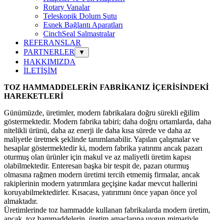
Rotary Vanalar
Teleskopik Dolum Şutu
Esnek Bağlantı Aparatları
CinchSeal Salmastralar
REFERANSLAR
PARTNERLER
▼
HAKKIMIZDA
İLETİŞİM
TOZ HAMMADDELERİN FABRİKANIZ İÇERİSİNDEKİ
HAREKETLERİ
Günümüzde, üretimler, modern fabrikalara doğru sürekli eğilim
göstermektedir. Modern fabrika tabiri; daha doğru ortamlarda, daha
nitelikli ürünü, daha az enerji ile daha kısa sürede ve daha az
maliyetle üretmek şeklinde tanımlanabilir. Yapılan çalışmalar ve
hesaplar göstermektedir ki, modern fabrika yatırımı ancak pazarı
oturmuş olan ürünler için makul ve az maliyetli üretim kapısı
olabilmektedir. Enteresan başka bir tespit de, pazarı oturmuş
olmasına rağmen modern üretimi tercih etmemiş firmalar, ancak
rakiplerinin modern yatırımlara geçişine kadar mevcut hallerini
koruyabilmektedirler. Kısacası, yatırımını önce yapan önce yol
almaktadır.
Üretimlerinde toz hammadde kullanan fabrikalarda modern üretim,
ancak, toz hammaddelerin, üretim amaçlarına uygun mimariyle