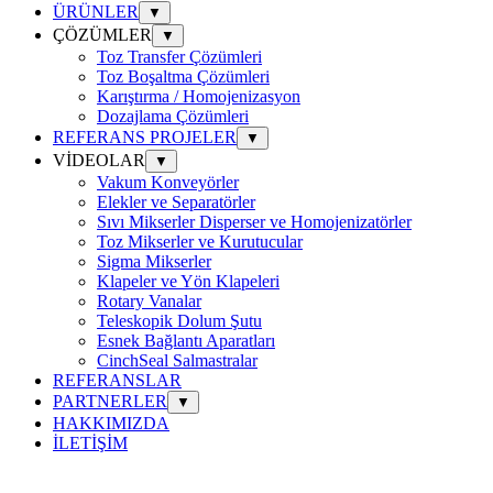
ÜRÜNLER
▼
ÇÖZÜMLER
▼
Toz Transfer Çözümleri
Toz Boşaltma Çözümleri
Karıştırma / Homojenizasyon
Dozajlama Çözümleri
REFERANS PROJELER
▼
VİDEOLAR
▼
Vakum Konveyörler
Elekler ve Separatörler
Sıvı Mikserler Disperser ve Homojenizatörler
Toz Mikserler ve Kurutucular
Sigma Mikserler
Klapeler ve Yön Klapeleri
Rotary Vanalar
Teleskopik Dolum Şutu
Esnek Bağlantı Aparatları
CinchSeal Salmastralar
REFERANSLAR
PARTNERLER
▼
HAKKIMIZDA
İLETİŞİM