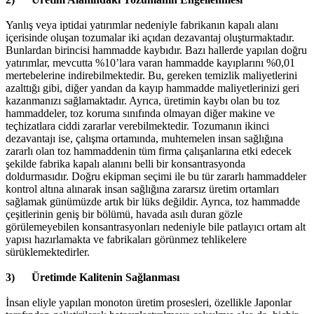
Yanlış veya iptidai yatırımlar nedeniyle fabrikanın kapalı alanı
içerisinde oluşan tozumalar iki açıdan dezavantaj oluşturmaktadır.
Bunlardan birincisi hammadde kaybıdır. Bazı hallerde yapılan doğru
yatırımlar, mevcutta %10’lara varan hammadde kayıplarını %0,01
mertebelerine indirebilmektedir. Bu, gereken temizlik maliyetlerini
azalttığı gibi, diğer yandan da kayıp hammadde maliyetlerinizi geri
kazanmanızı sağlamaktadır. Ayrıca, üretimin kaybı olan bu toz
hammaddeler, toz koruma sınıfında olmayan diğer makine ve
teçhizatlara ciddi zararlar verebilmektedir. Tozumanın ikinci
dezavantajı ise, çalışma ortamında, muhtemelen insan sağlığına
zararlı olan toz hammaddenin tüm firma çalışanlarına etki edecek
şekilde fabrika kapalı alanını belli bir konsantrasyonda
doldurmasıdır. Doğru ekipman seçimi ile bu tür zararlı hammaddeler
kontrol altına alınarak insan sağlığına zararsız üretim ortamları
sağlamak günümüzde artık bir lüks değildir. Ayrıca, toz hammadde
çeşitlerinin geniş bir bölümü, havada asılı duran gözle
görülemeyebilen konsantrasyonları nedeniyle bile patlayıcı ortam alt
yapısı hazırlamakta ve fabrikaları görünmez tehlikelere
sürüklemektedirler.
3) Üretimde Kalitenin Sağlanması
İnsan eliyle yapılan monoton üretim prosesleri, özellikle Japonlar