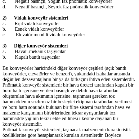
c.
Negatif basınçlı, Yoğun faz pnömatik konveyörler
d.
Negatif basınçlı, Seyrek faz pnömatik konveyörler
2) Vidalı konveyör sistemleri
a.
Rijit vidalı konveyörler
b.
Esnek vidalı konveyörler
c.
Elevatör muadili vidalı konveyörler
3) Diğer konveyör sistemleri
a.
Havalı-mekanik taşıyıcılar
b.
Kapalı bantlı taşıyıcılar
Bu konveyörler haricindeki diğer konveyör çeşitleri (açık bantlı
konveyörler, elevatörler ve benzeri), yukarıdaki izahatlar arasında
değinilen dezavantajların bir ya da birkaçını ihtiva eden sistemlerdir.
Pnömatik konveyör sistemleri; bir hava üreteci tarafından kapalı bir
boru hattı içerisine verilen basınçlı ve debili hava tarafından
oluşturulan hava akımının içerisine, taşınması gereken toz
hammaddenin sızdırmaz bir besleyici ekipman tarafından verilmesi
ve boru hattı sonunda bulunan bir filtre sistemi tarafından hava ve
malzeme karışımının birbirlerinden tekrar ayrıştırılarak toz
hammadde yığının tekrar elde edilmesi ilkesine dayanan bir
konveyör sistemidir.
Pnömatik konveyör sistemleri, taşınacak malzemenin karakteristik
özelliklerine göre hesaplanarak kurulan sistemlerdir. Böylece