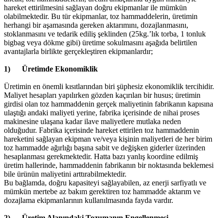
hareket ettirilmesini sağlayan doğru ekipmanlar ile mümkün
olabilmektedir. Bu tür ekipmanlar, toz hammaddelerin, üretimin
herhangi bir aşamasında gereken aktarımını, dozajlanmasını,
stoklanmasını ve tedarik ediliş şeklinden (25kg.’lık torba, 1 tonluk
bigbag veya dökme gibi) üretime sokulmasını aşağıda belirtilen
avantajlarla birlikte gerçekleştiren ekipmanlardır;
1) Üretimde Ekonomiklik
Üretimin en önemli kısıtlarından biri şüphesiz ekonomiklik tercihidir.
Maliyet hesapları yapılırken gözden kaçırılan bir husus; üretimin
girdisi olan toz hammaddenin gerçek maliyetinin fabrikanın kapısına
ulaştığı andaki maliyeti yerine, fabrika içerisinde de nihai proses
makinesine ulaşana kadar ilave maliyetlere mutlaka neden
olduğudur. Fabrika içerisinde hareket ettirilen toz hammaddenin
hareketini sağlayan ekipman ve/veya kişinin maliyetleri de her birim
toz hammadde ağırlığı başına sabit ve değişken giderler üzerinden
hesaplanması gerekmektedir. Hatta bazı yanlış koordine edilmiş
üretim hallerinde, hammaddenin fabrikanın bir noktasında beklemesi
bile ürünün maliyetini arttırabilmektedir.
Bu bağlamda, doğru kapasiteyi sağlayabilen, az enerji sarfiyatlı ve
mümkün mertebe az bakım gerektiren toz hammadde aktarım ve
dozajlama ekipmanlarının kullanılmasında fayda vardır.
2) Üretim Alanındaki Tozumanın Engellenmesi