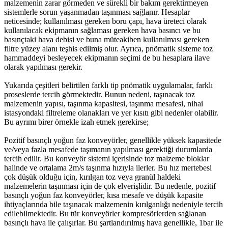
malzemenin zarar görmeden ve sürekli bir bakım gerektirmeyen
sistemlerle sorun yaşanmadan taşınması sağlanır. Hesaplar
neticesinde; kullanılması gereken boru çapı, hava üreteci olarak
kullanılacak ekipmanın sağlaması gereken hava basıncı ve bu
basınçtaki hava debisi ve buna müteakiben kullanılması gereken
filtre yüzey alanı teşhis edilmiş olur. Ayrıca, pnömatik sisteme toz
hammaddeyi besleyecek ekipmanın seçimi de bu hesaplara ilave
olarak yapılması gerekir.
Yukarıda çeşitleri belirtilen farklı tip pnömatik uygulamalar, farklı
proseslerde tercih görmektedir. Bunun nedeni, taşınacak toz
malzemenin yapısı, taşınma kapasitesi, taşınma mesafesi, nihai
istasyondaki filtreleme olanakları ve yer kısıtı gibi nedenler olabilir.
Bu ayrımı birer örnekle izah etmek gerekirse;
Pozitif basınçlı yoğun faz konveyörler, genellikle yüksek kapasitede
ve/veya fazla mesafede taşımanın yapılması gerektiği durumlarda
tercih edilir. Bu konveyör sistemi içerisinde toz malzeme bloklar
halinde ve ortalama 2m/s taşınma hızıyla ilerler. Bu hız mertebesi
çok düşük olduğu için, kırılgan toz veya granül haldeki
malzemelerin taşınması için de çok elverişlidir. Bu nedenle, pozitif
basınçlı yoğun faz konveyörler, kısa mesafe ve düşük kapasite
ihtiyaçlarında bile taşınacak malzemenin kırılganlığı nedeniyle tercih
edilebilmektedir. Bu tür konveyörler kompresörlerden sağlanan
basınçlı hava ile çalışırlar. Bu şartlandırılmış hava genellikle, 1bar ile