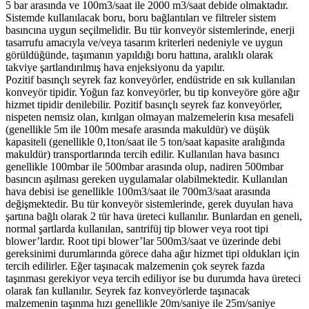
5 bar arasında ve 100m3/saat ile 2000 m3/saat debide olmaktadır.
Sistemde kullanılacak boru, boru bağlantıları ve filtreler sistem
basıncına uygun seçilmelidir. Bu tür konveyör sistemlerinde, enerji
tasarrufu amacıyla ve/veya tasarım kriterleri nedeniyle ve uygun
görüldüğünde, taşımanın yapıldığı boru hattına, aralıklı olarak
takviye şartlandırılmış hava enjeksiyonu da yapılır.
Pozitif basınçlı seyrek faz konveyörler, endüstride en sık kullanılan
konveyör tipidir. Yoğun faz konveyörler, bu tip konveyöre göre ağır
hizmet tipidir denilebilir. Pozitif basınçlı seyrek faz konveyörler,
nispeten nemsiz olan, kırılgan olmayan malzemelerin kısa mesafeli
(genellikle 5m ile 100m mesafe arasında makuldür) ve düşük
kapasiteli (genellikle 0,1ton/saat ile 5 ton/saat kapasite aralığında
makuldür) transportlarında tercih edilir. Kullanılan hava basıncı
genellikle 100mbar ile 500mbar arasında olup, nadiren 500mbar
basıncın aşılması gereken uygulamalar olabilmektedir. Kullanılan
hava debisi ise genellikle 100m3/saat ile 700m3/saat arasında
değişmektedir. Bu tür konveyör sistemlerinde, gerek duyulan hava
şartına bağlı olarak 2 tür hava üreteci kullanılır. Bunlardan en geneli,
normal şartlarda kullanılan, santrifüj tip blower veya root tipi
blower’lardır. Root tipi blower’lar 500m3/saat ve üzerinde debi
gereksinimi durumlarında görece daha ağır hizmet tipi oldukları için
tercih edilirler. Eğer taşınacak malzemenin çok seyrek fazda
taşınması gerekiyor veya tercih ediliyor ise bu durumda hava üreteci
olarak fan kullanılır. Seyrek faz konveyörlerde taşınacak
malzemenin taşınma hızı genellikle 20m/saniye ile 25m/saniye