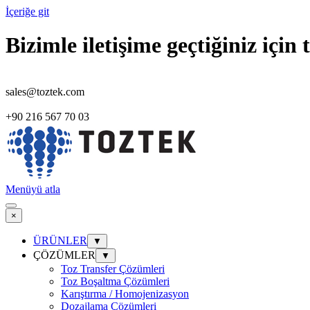
İçeriğe git
Bizimle iletişime geçtiğiniz içi
sales@toztek.com
+90 216 567 70 03
Menüyü atla
×
ÜRÜNLER
▼
ÇÖZÜMLER
▼
Toz Transfer Çözümleri
Toz Boşaltma Çözümleri
Karıştırma / Homojenizasyon
Dozajlama Çözümleri