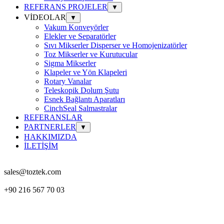
REFERANS PROJELER
▼
VİDEOLAR
▼
Vakum Konveyörler
Elekler ve Separatörler
Sıvı Mikserler Disperser ve Homojenizatörler
Toz Mikserler ve Kurutucular
Sigma Mikserler
Klapeler ve Yön Klapeleri
Rotary Vanalar
Teleskopik Dolum Şutu
Esnek Bağlantı Aparatları
CinchSeal Salmastralar
REFERANSLAR
PARTNERLER
▼
HAKKIMIZDA
İLETİŞİM
sales@toztek.com
+90 216 567 70 03