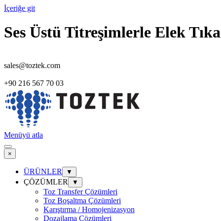
İçeriğe git
Ses Üstü Titreşimlerle Elek Tı
sales@toztek.com
+90 216 567 70 03
Menüyü atla
×
ÜRÜNLER
▼
ÇÖZÜMLER
▼
Toz Transfer Çözümleri
Toz Boşaltma Çözümleri
Karıştırma / Homojenizasyon
Dozajlama Çözümleri