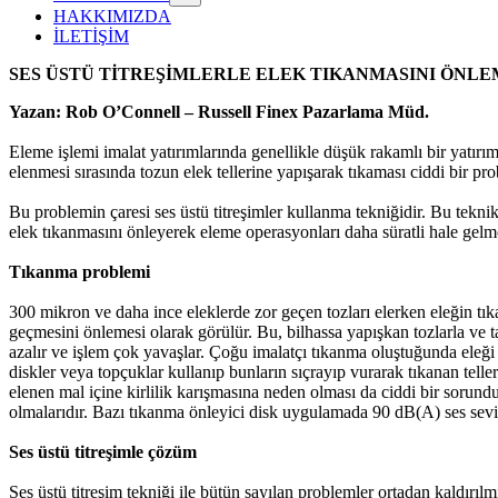
HAKKIMIZDA
İLETİŞİM
SES ÜSTÜ TİTREŞİMLERLE ELEK TIKANMASINI ÖNL
Yazan: Rob O’Connell – Russell Finex Pazarlama Müd.
Eleme işlemi imalat yatırımlarında genellikle düşük rakamlı bir yatırım i
elenmesi sırasında tozun elek tellerine yapışarak tıkaması ciddi bir pr
Bu problemin çaresi ses üstü titreşimler kullanma tekniğidir. Bu teknik
elek tıkanmasını önleyerek eleme operasyonları daha süratli hale gelm
Tıkanma problemi
300 mikron ve daha ince eleklerde zor geçen tozları elerken eleğin tık
geçmesini önlemesi olarak görülür. Bu, bilhassa yapışkan tozlarla ve
azalır ve işlem çok yavaşlar. Çoğu imalatçı tıkanma oluştuğunda eleği el
diskler veya topçuklar kullanıp bunların sıçrayıp vurarak tıkanan teller
elenen mal içine kirlilik karışmasına neden olması da ciddi bir sorund
olmalarıdır. Bazı tıkanma önleyici disk uygulamada 90 dB(A) ses sevi
Ses üstü titreşimle çözüm
Ses üstü titreşim tekniği ile bütün sayılan problemler ortadan kaldırılmı