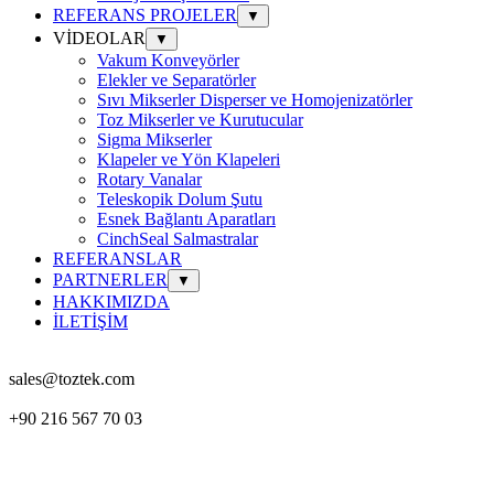
REFERANS PROJELER
▼
VİDEOLAR
▼
Vakum Konveyörler
Elekler ve Separatörler
Sıvı Mikserler Disperser ve Homojenizatörler
Toz Mikserler ve Kurutucular
Sigma Mikserler
Klapeler ve Yön Klapeleri
Rotary Vanalar
Teleskopik Dolum Şutu
Esnek Bağlantı Aparatları
CinchSeal Salmastralar
REFERANSLAR
PARTNERLER
▼
HAKKIMIZDA
İLETİŞİM
sales@toztek.com
+90 216 567 70 03