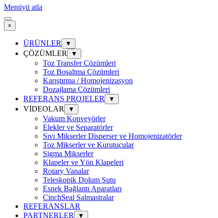
Menüyü atla
×
ÜRÜNLER
▼
ÇÖZÜMLER
▼
Toz Transfer Çözümleri
Toz Boşaltma Çözümleri
Karıştırma / Homojenizasyon
Dozajlama Çözümleri
REFERANS PROJELER
▼
VİDEOLAR
▼
Vakum Konveyörler
Elekler ve Separatörler
Sıvı Mikserler Disperser ve Homojenizatörler
Toz Mikserler ve Kurutucular
Sigma Mikserler
Klapeler ve Yön Klapeleri
Rotary Vanalar
Teleskopik Dolum Şutu
Esnek Bağlantı Aparatları
CinchSeal Salmastralar
REFERANSLAR
PARTNERLER
▼