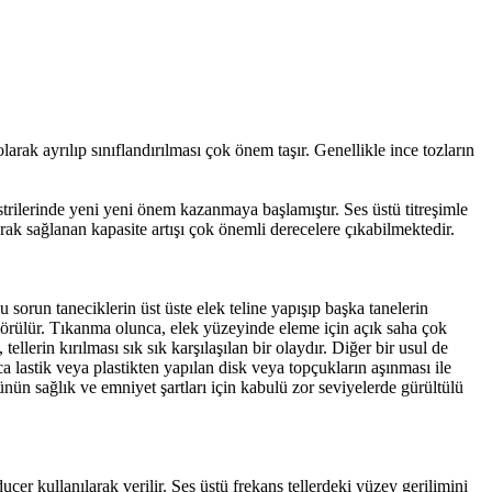
olarak ayrılıp sınıflandırılması çok önem taşır. Genellikle ince tozların
üstrilerinde yeni yeni önem kazanmaya başlamıştır. Ses üstü titreşimle
ak sağlanan kapasite artışı çok önemli derecelere çıkabilmektedir.
sorun taneciklerin üst üste elek teline yapışıp başka tanelerin
görülür. Tıkanma olunca, elek yüzeyinde eleme için açık saha çok
llerin kırılması sık sık karşılaşılan bir olaydır. Diğer bir usul de
ca lastik veya plastikten yapılan disk veya topçukların aşınması ile
nün sağlık ve emniyet şartları için kabulü zor seviyelerde gürültülü
ducer kullanılarak verilir. Ses üstü frekans tellerdeki yüzey gerilimini