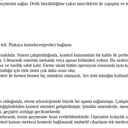
 geçmesini sağlar. Delik büyüklüğüne yakın taneciklerin de yapışma ve tı
 teli. Plakaya transducer(probe) bağlanır.
aklıdır. Sistem çalıştırıldığında, kontrol kutusundan bir kablo ile probe
er. Ultrasonik sistemin mekanik veya aşınan bölümleri yoktur. Bu nedenle
z ve özellik sabit kalır. Eleme sürati bütün operasyon esnasında aynı k
ürdüğü için elek ömrü çok daha uzun olur.
mleri ile hemen hemen hiç mümkün olamazdı. Ses üstü tekniğin kullanılma
n olduğunda, eleme teknolojisinde büyük bir aşama sağlanmıştı. Çalışma
iştirilebilen kontrol sitemleri geliştirilmiştir. Şimdiki sistemlerde, mese
a, geçişleri zorlaşıp gecikmektedir.
 durdurarak, tozun geçmesine fırsat verilebilmektedir. Operatöre kolaylı
 kontrol kutusu merkezi kontrole bağlanarak muhtelif cihazların tek mer