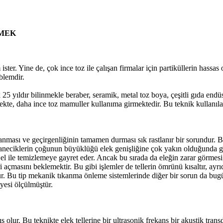
EMEK
ster. Yine de, çok ince toz ile çalışan firmalar için partiküllerin hassas 
oblemdir.
 25 yıldır bilinmekle beraber, seramik, metal toz boya, çeşitli gıda end
ekte, daha ince toz mamuller kullanıma girmektedir. Bu teknik kullanılar
anması ve geçirgenliğinin tamamen durması sık rastlanır bir sorundur. Bu 
 taneciklerin çoğunun büyüklüğü elek genişliğine çok yakın olduğunda 
 ile temizlemeye gayret eder. Ancak bu sırada da eleğin zarar görmesi, te
i açmasını beklemektir. Bu gibi işlemler de tellerin ömrünü kısaltır, ayrı
ur. Bu tip mekanik tıkanma önleme sistemlerinde diğer bir sorun da bugü
yesi ölçülmüştür.
ş olur. Bu teknikte elek tellerine bir ultrasonik frekans bir akustik trans