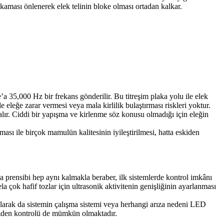
kaması önlenerek elek telinin bloke olması ortadan kalkar.
’a 35,000 Hz bir frekans gönderilir. Bu titreşim plaka yolu ile elek
 eleğe zarar vermesi veya mala kirlilik bulaştırması riskleri yoktur.
alır. Ciddi bir yapışma ve kirlenme söz konusu olmadığı için eleğin
sı ile birçok mamulün kalitesinin iyileştirilmesi, hatta eskiden
 prensibi hep aynı kalmakla beraber, ilk sistemlerde kontrol imkânı
la çok hafif tozlar için ultrasonik aktivitenin genişliğinin ayarlanması
k olarak da sistemin çalışma sistemi veya herhangi arıza nedeni LED
kezden kontrolü de mümkün olmaktadır.