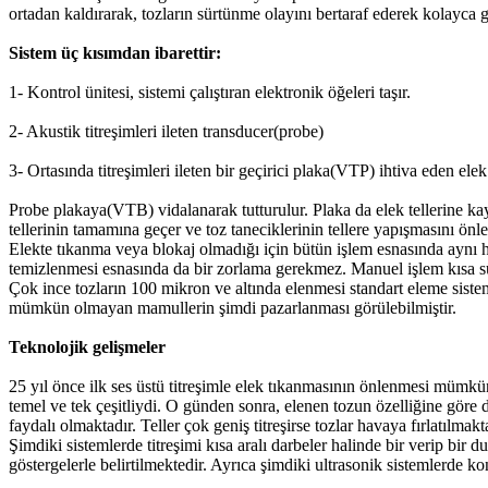
ortadan kaldırarak, tozların sürtünme olayını bertaraf ederek kolayca
Sistem üç kısımdan ibarettir:
1- Kontrol ünitesi, sistemi çalıştıran elektronik öğeleri taşır.
2- Akustik titreşimleri ileten transducer(probe)
3- Ortasında titreşimleri ileten bir geçirici plaka(VTP) ihtiva eden elek
Probe plakaya(VTB) vidalanarak tutturulur. Plaka da elek tellerine kayn
tellerinin tamamına geçer ve toz taneciklerinin tellere yapışmasını önl
Elekte tıkanma veya blokaj olmadığı için bütün işlem esnasında aynı hı
temizlenmesi esnasında da bir zorlama gerekmez. Manuel işlem kısa s
Çok ince tozların 100 mikron ve altında elenmesi standart eleme siste
mümkün olmayan mamullerin şimdi pazarlanması görülebilmiştir.
Teknolojik gelişmeler
25 yıl önce ilk ses üstü titreşimle elek tıkanmasının önlenmesi mümkü
temel ve tek çeşitliydi. O günden sonra, elenen tozun özelliğine göre değ
faydalı olmaktadır. Teller çok geniş titreşirse tozlar havaya fırlatılmakt
Şimdiki sistemlerde titreşimi kısa aralı darbeler halinde bir verip bir
göstergelerle belirtilmektedir. Ayrıca şimdiki ultrasonik sistemlerde