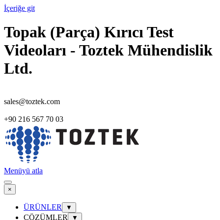
İçeriğe git
Topak (Parça) Kırıcı Test
Videoları - Toztek Mühendislik
Ltd.
sales@toztek.com
+90 216 567 70 03
Menüyü atla
×
ÜRÜNLER
▼
ÇÖZÜMLER
▼