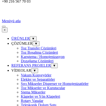
+90 216 567 70 03
Menüyü atla
×
ÜRÜNLER
▼
ÇÖZÜMLER
▼
Toz Transfer Çözümleri
Toz Boşaltma Çözümleri
Karıştırma / Homojenizasyon
Dozajlama Çözümleri
REFERANS PROJELER
▼
VİDEOLAR
▼
Vakum Konveyörler
Elekler ve Separatörler
Sıvı Mikserler Disperser ve Homojenizatörler
Toz Mikserler ve Kurutucular
Sigma Mikserler
Klapeler ve Yön Klapeleri
Rotary Vanalar
Teleskopik Dolum Şutu