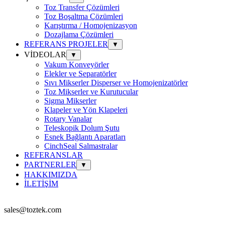
Toz Transfer Çözümleri
Toz Boşaltma Çözümleri
Karıştırma / Homojenizasyon
Dozajlama Çözümleri
REFERANS PROJELER
▼
VİDEOLAR
▼
Vakum Konveyörler
Elekler ve Separatörler
Sıvı Mikserler Disperser ve Homojenizatörler
Toz Mikserler ve Kurutucular
Sigma Mikserler
Klapeler ve Yön Klapeleri
Rotary Vanalar
Teleskopik Dolum Şutu
Esnek Bağlantı Aparatları
CinchSeal Salmastralar
REFERANSLAR
PARTNERLER
▼
HAKKIMIZDA
İLETİŞİM
sales@toztek.com