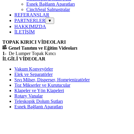
Esnek Bağlantı Aparatları
CinchSeal Salmastralar
REFERANSLAR
PARTNERLER
▼
HAKKIMIZDA
İLETİŞİM
TOPAK KIRICI VİDEOLARI
Genel Tanıtım ve Eğitim Videoları
1-
De Lumper Topak Kırıcı
İLGİLİ VİDEOLAR
Vakum Konveyörler
Elek ve Separatörler
Sıvı Milser, Disperser, Homejenizatörler
Toz Mikserler ve Kurutucular
Klapeler ve Yön Klapeleri
Rotary Vanalar
Teleskopik Dolum Şutları
Esnek Bağlantı Aparatları