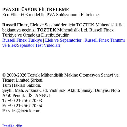
PVA SOLÜSYON FİLTRELEME
Eco Filter 603 model ile PVA Solüsyonunu Filtreleme
Russell Finex
,
Elek ve Separatörleri için TOZTEK Mühendislik ile
bağlantıya geçiniz.
TOZTEK
Mühendislik Ltd. Russell Finex
Türkiye ve Ortadoğu Distribütörüdür.
Russell Finex Türkiye
|
Elek ve Separatörler
|
Russell Finex Tanıtımı
ve Elek/Separatör Test Videoları
© 2008-2026 Toztek Mühendislik Makine Otomasyon Sanayi ve
Ticaret Limited Şirketi.
Tüm Hakları Saklıdır.
Şeyhli Mah. Ankara Cad. Vadi Sok. Aktürk Sanayi Dünyası No:6
A/50 Pendik - İSTANBUL
T:
+
90 216 567 70 03
F:
+
90 216 567 70 04
E:
sales@toztek.com
İçeriğe dön