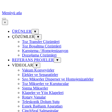
Menüyü atla
×
ÜRÜNLER
▼
ÇÖZÜMLER
▼
Toz Transfer Çözümleri
Toz Boşaltma Çözümleri
Karıştırma / Homojenizasyon
Dozajlama Çözümleri
REFERANS PROJELER
▼
VİDEOLAR
▼
Vakum Konveyörler
Elekler ve Separatörler
Sıvı Mikserler Disperser ve Homojenizatörler
Toz Mikserler ve Kurutucular
Sigma Mikserler
Klapeler ve Yön Klapeleri
Rotary Vanalar
Teleskopik Dolum Şutu
Esnek Bağlantı Aparatları
CinchSeal Salmastralar