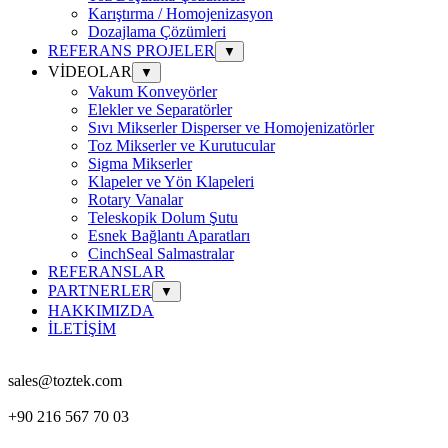
Karıştırma / Homojenizasyon
Dozajlama Çözümleri
REFERANS PROJELER
▼
VİDEOLAR
▼
Vakum Konveyörler
Elekler ve Separatörler
Sıvı Mikserler Disperser ve Homojenizatörler
Toz Mikserler ve Kurutucular
Sigma Mikserler
Klapeler ve Yön Klapeleri
Rotary Vanalar
Teleskopik Dolum Şutu
Esnek Bağlantı Aparatları
CinchSeal Salmastralar
REFERANSLAR
PARTNERLER
▼
HAKKIMIZDA
İLETİŞİM
sales@toztek.com
+90 216 567 70 03