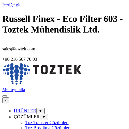
İçeriğe git
Russell Finex - Eco Filter 603 -
Toztek Mühendislik Ltd.
sales@toztek.com
+90 216 567 70 03
Menüyü atla
×
ÜRÜNLER
▼
ÇÖZÜMLER
▼
Toz Transfer Çözümleri
Toz Boşaltma Çözümleri