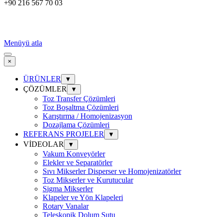
+90 216 567 70 03
Menüyü atla
×
ÜRÜNLER
▼
ÇÖZÜMLER
▼
Toz Transfer Çözümleri
Toz Boşaltma Çözümleri
Karıştırma / Homojenizasyon
Dozajlama Çözümleri
REFERANS PROJELER
▼
VİDEOLAR
▼
Vakum Konveyörler
Elekler ve Separatörler
Sıvı Mikserler Disperser ve Homojenizatörler
Toz Mikserler ve Kurutucular
Sigma Mikserler
Klapeler ve Yön Klapeleri
Rotary Vanalar
Teleskopik Dolum Şutu