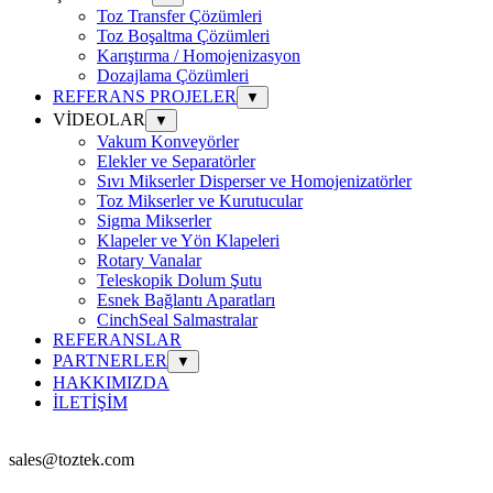
Toz Transfer Çözümleri
Toz Boşaltma Çözümleri
Karıştırma / Homojenizasyon
Dozajlama Çözümleri
REFERANS PROJELER
▼
VİDEOLAR
▼
Vakum Konveyörler
Elekler ve Separatörler
Sıvı Mikserler Disperser ve Homojenizatörler
Toz Mikserler ve Kurutucular
Sigma Mikserler
Klapeler ve Yön Klapeleri
Rotary Vanalar
Teleskopik Dolum Şutu
Esnek Bağlantı Aparatları
CinchSeal Salmastralar
REFERANSLAR
PARTNERLER
▼
HAKKIMIZDA
İLETİŞİM
sales@toztek.com