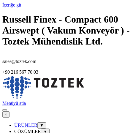
İçeriğe git
Russell Finex - Compact 600
Airswept ( Vakum Konveyör ) -
Toztek Mühendislik Ltd.
sales@toztek.com
+90 216 567 70 03
Menüyü atla
×
ÜRÜNLER
▼
ÇÖZÜMLER
▼