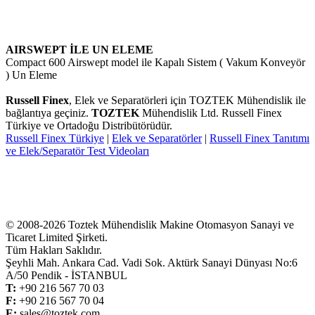
AIRSWEPT İLE UN ELEME
Compact 600 Airswept model ile Kapalı Sistem ( Vakum Konveyör
) Un Eleme
Russell Finex
,
Elek ve Separatörleri için TOZTEK Mühendislik ile
bağlantıya geçiniz.
TOZTEK
Mühendislik Ltd. Russell Finex
Türkiye ve Ortadoğu Distribütörüdür.
Russell Finex Türkiye
|
Elek ve Separatörler
|
Russell Finex Tanıtımı
ve Elek/Separatör Test Videoları
© 2008-2026 Toztek Mühendislik Makine Otomasyon Sanayi ve
Ticaret Limited Şirketi.
Tüm Hakları Saklıdır.
Şeyhli Mah. Ankara Cad. Vadi Sok. Aktürk Sanayi Dünyası No:6
A/50 Pendik - İSTANBUL
T:
+
90 216 567 70 03
F:
+
90 216 567 70 04
E:
sales@toztek.com