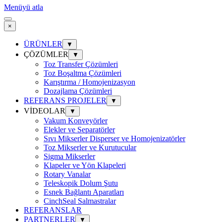
Menüyü atla
×
ÜRÜNLER
▼
ÇÖZÜMLER
▼
Toz Transfer Çözümleri
Toz Boşaltma Çözümleri
Karıştırma / Homojenizasyon
Dozajlama Çözümleri
REFERANS PROJELER
▼
VİDEOLAR
▼
Vakum Konveyörler
Elekler ve Separatörler
Sıvı Mikserler Disperser ve Homojenizatörler
Toz Mikserler ve Kurutucular
Sigma Mikserler
Klapeler ve Yön Klapeleri
Rotary Vanalar
Teleskopik Dolum Şutu
Esnek Bağlantı Aparatları
CinchSeal Salmastralar
REFERANSLAR
PARTNERLER
▼