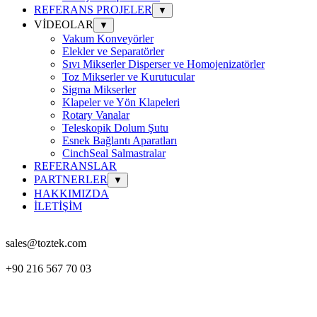
REFERANS PROJELER
▼
VİDEOLAR
▼
Vakum Konveyörler
Elekler ve Separatörler
Sıvı Mikserler Disperser ve Homojenizatörler
Toz Mikserler ve Kurutucular
Sigma Mikserler
Klapeler ve Yön Klapeleri
Rotary Vanalar
Teleskopik Dolum Şutu
Esnek Bağlantı Aparatları
CinchSeal Salmastralar
REFERANSLAR
PARTNERLER
▼
HAKKIMIZDA
İLETİŞİM
sales@toztek.com
+90 216 567 70 03