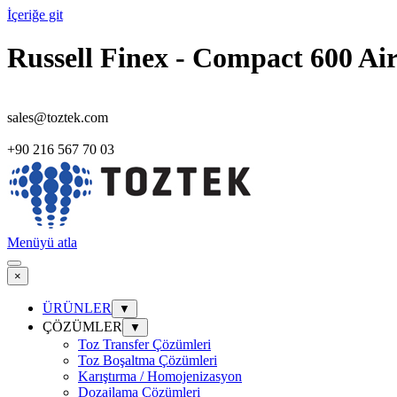
İçeriğe git
Russell Finex - Compact 600 Ai
sales@toztek.com
+90 216 567 70 03
Menüyü atla
×
ÜRÜNLER
▼
ÇÖZÜMLER
▼
Toz Transfer Çözümleri
Toz Boşaltma Çözümleri
Karıştırma / Homojenizasyon
Dozajlama Çözümleri