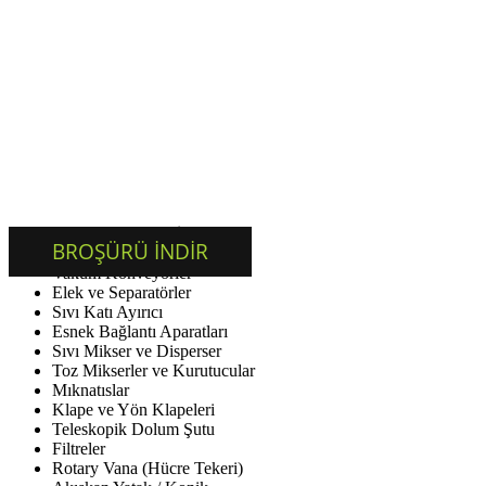
ÜRÜN BROŞÜRLERİ
BROŞÜRÜ İNDİR
Vakum Konveyörler
Elek ve Separatörler
Sıvı Katı Ayırıcı
Esnek Bağlantı Aparatları
Sıvı Mikser ve Disperser
Toz Mikserler ve Kurutucular
Mıknatıslar
Klape ve Yön Klapeleri
Teleskopik Dolum Şutu
Filtreler
Rotary Vana (Hücre Tekeri)