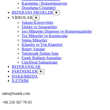
Karıştırma / Homojenizasyon
Dozajlama Çözümleri
REFERANS PROJELER
▼
VİDEOLAR
▼
Vakum Konveyörler
Elekler ve Separatörler
Sıvı Mikserler Disperser ve Homojenizatörler
Toz Mikserler ve Kurutucular
Sigma Mikserler
Klapeler ve Yön Klapeleri
Rotary Vanalar
Teleskopik Dolum Şutu
Esnek Bağlantı Aparatları
CinchSeal Salmastralar
REFERANSLAR
PARTNERLER
▼
HAKKIMIZDA
İLETİŞİM
sales@toztek.com
+90 216 567 70 03