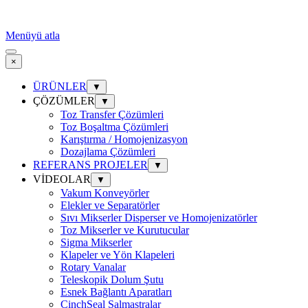
Menüyü atla
×
ÜRÜNLER
▼
ÇÖZÜMLER
▼
Toz Transfer Çözümleri
Toz Boşaltma Çözümleri
Karıştırma / Homojenizasyon
Dozajlama Çözümleri
REFERANS PROJELER
▼
VİDEOLAR
▼
Vakum Konveyörler
Elekler ve Separatörler
Sıvı Mikserler Disperser ve Homojenizatörler
Toz Mikserler ve Kurutucular
Sigma Mikserler
Klapeler ve Yön Klapeleri
Rotary Vanalar
Teleskopik Dolum Şutu
Esnek Bağlantı Aparatları
CinchSeal Salmastralar