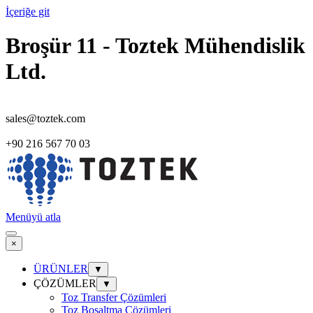
İçeriğe git
Broşür 11 - Toztek Mühendislik
Ltd.
sales@toztek.com
+90 216 567 70 03
Menüyü atla
×
ÜRÜNLER
▼
ÇÖZÜMLER
▼
Toz Transfer Çözümleri
Toz Boşaltma Çözümleri